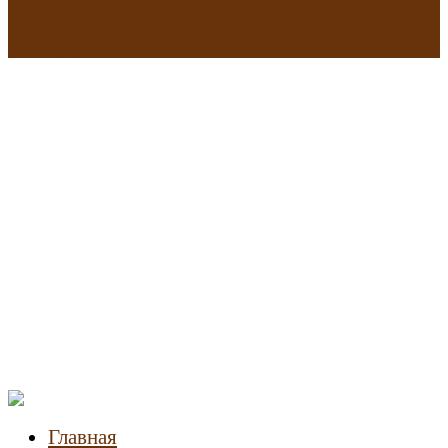
В исторических зданиях МГУ на Моховой в Москве началась
реставрация
Новости
недвижимости
Главная