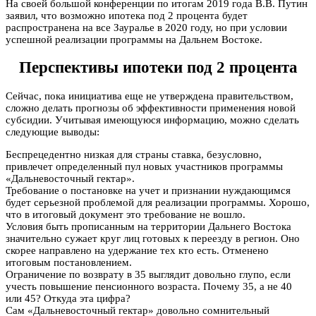
На своей большой конференции по итогам 2019 года В.В. Путин
заявил, что возможно ипотека под 2 процента будет
распространена на все Зауралье в 2020 году, но при условии
успешной реализации программы на Дальнем Востоке.
Перспективы ипотеки под 2 процента
Сейчас, пока инициатива еще не утверждена правительством,
сложно делать прогнозы об эффективности применения новой
субсидии. Учитывая имеющуюся информацию, можно сделать
следующие выводы:
Беспрецедентно низкая для страны ставка, безусловно,
привлечет определенный пул новых участников программы
«Дальневосточный гектар».
Требование о постановке на учет и признании нуждающимся
будет серьезной проблемой для реализации программы. Хорошо,
что в итоговый документ это требование не вошло.
Условия быть прописанным на территории Дальнего Востока
значительно сужает круг лиц готовых к переезду в регион. Оно
скорее направлено на удержание тех кто есть. Отменено
итоговым постановлением.
Ограничение по возврату в 35 выглядит довольно глупо, если
учесть повышение пенсионного возраста. Почему 35, а не 40
или 45? Откуда эта цифра?
Сам «Дальневосточный гектар» довольно сомнительный