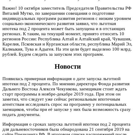
Важно! 10 октября заместитель Председателя Правительства РФ
Виталий Мутко, по завершении совещания о подготовке
индивидуальных программ развития регионов с низким уровнем
социально-экономического развития заявил, что льготная
ипотека под 2 процента может быть запущена и в отстающих
регионах. К таким, на текущий момент, принято относить 10
регионов России: Республика Алтай и Алтайский край, Чувашия,
Карелия, Псковская и Курганская области, республика Марий Эл,
Калмыкия, Тува и Адыгея. На эти цели будет выделено 100 млрд.
рублей. Будем следить за запуском этих программ.
Новости
Появилась примерная информация о дате запуска льготной
ипотеки под 2 процента. По мнению директора Фонда развития
Дальнего Востока Алексея Чекункова, заемщикам стоит ждать
старт программы в ноябре-декабре 2019 года. При этом он
заметил, что следует уже сейчас региональным ипотечным
агентствам исследовать спрос на программу у потенциальных
заемщиков, чтобы при её запуске у них была возможность сразу
подать документы.
Информация о сроках запуска льготной ипотеки под 2 процента
для дальневосточников была обнародована 21 сентября 2019 на
сайте Президента РФ. В итоговом списке распоряжений после