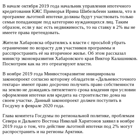
В начале октября 2019 года начальник управления ипотечного
кредитования КЖС Приморья Ирина Шибельбеин заявила, что в
программе льготной ипотеки должны будут участвовать только
семьи попадающие под категорию нуждающихся лиц. Таким
образом, если у вас есть недвижимость, то на ставку в 2% вы не
имеете права претендовать.
Жители Хабаровска обратились к власти с просьбой убрать
ограничение по возрасту для участников программы и
расспространить её на вторичное жилье. Об этом рассказал
министр экономразвития Хабаровского края Виктор Калашников.
Посмотрим как на это отреагируют власти.
В ноябре 2019 года Минвостокразвитие инициировала
законопроект согласно которому обладатели «Дальневосточного
гектара» имеют право досрочно получить право собственности
на землю не дожидаясь пятилетнего срока владения при условии
оформления ипотеки или кредита на строительство дома на
своем участке. Данный законопроект должен поступить в
Госдуму в феврале 2020 года.
Глава комитета Госдумы по региональной политике, проблемам
Севера и Дальнего Востока Николай Харитонов заявил в ноябре
2019 года о том, что действие льготной ипотеки под 2% могут
распространить и на регионы Арктики.