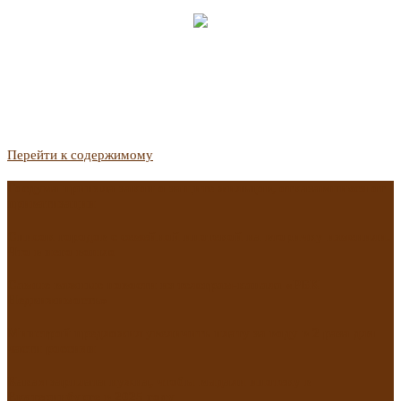
Перейти к содержимому
Госдума приняла закон о защите жильцов, отказавшихся от
приватизации
Список городов с семейной ипотекой на вторичку изменили.
Что в него вошло
Самые важные новости из телеграм-канала «РБК
Недвижимость»
Минстрой предложил увеличить плату за воду в 2 раза для
части россиян
Какая зарплата нужна, чтобы выдали ипотеку в
Екатеринбурге в 2025 году