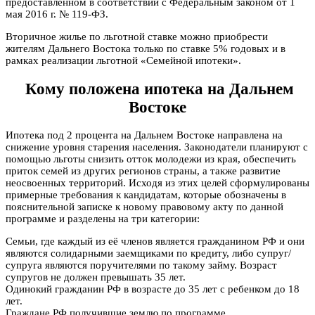
предоставленном в соответствии с Федеральным законом от 1
мая 2016 г. № 119-ФЗ.
Вторичное жилье по льготной ставке можно приобрести
жителям Дальнего Востока только по ставке 5% годовых и в
рамках реализации льготной «Семейной ипотеки».
Кому положена ипотека на Дальнем
Востоке
Ипотека под 2 процента на Дальнем Востоке направлена на
снижение уровня старения населения. Законодатели планируют с
помощью льготы снизить отток молодежи из края, обеспечить
приток семей из других регионов страны, а также развитие
неосвоенных территорий. Исходя из этих целей сформулированы
примерные требования к кандидатам, которые обозначены в
пояснительной записке к новому правовому акту по данной
программе и разделены на три категории:
Семьи, где каждый из её членов является гражданином РФ и они
являются солидарными заемщиками по кредиту, либо супруг/
супруга являются поручителями по такому займу. Возраст
супругов не должен превышать 35 лет.
Одинокий гражданин РФ в возрасте до 35 лет с ребенком до 18
лет.
Граждане РФ получившие землю по программе