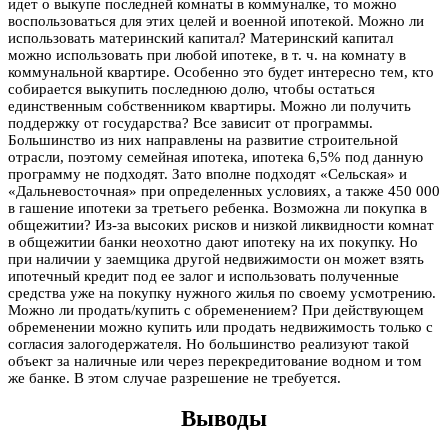
идет о выкупе последней комнаты в коммуналке, то можно
воспользоваться для этих целей и военной ипотекой. Можно ли
использовать материнский капитал? Материнский капитал
можно использовать при любой ипотеке, в т. ч. на комнату в
коммунальной квартире. Особенно это будет интересно тем, кто
собирается выкупить последнюю долю, чтобы остаться
единственным собственником квартиры. Можно ли получить
поддержку от государства? Все зависит от программы.
Большинство из них направлены на развитие строительной
отрасли, поэтому семейная ипотека, ипотека 6,5% под данную
программу не подходят. Зато вполне подходят «Сельская» и
«Дальневосточная» при определенных условиях, а также 450 000
в гашение ипотеки за третьего ребенка. Возможна ли покупка в
общежитии? Из-за высоких рисков и низкой ликвидности комнат
в общежитии банки неохотно дают ипотеку на их покупку. Но
при наличии у заемщика другой недвижимости он может взять
ипотечный кредит под ее залог и использовать полученные
средства уже на покупку нужного жилья по своему усмотрению.
Можно ли продать/купить с обременением? При действующем
обременении можно купить или продать недвижимость только с
согласия залогодержателя. Но большинство реализуют такой
объект за наличные или через перекредитование водном и том
же банке. В этом случае разрешение не требуется.
Выводы