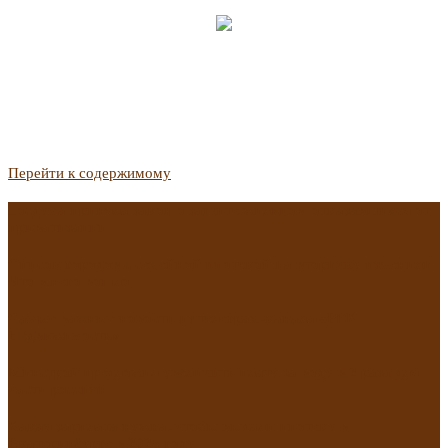
Перейти к содержимому
Госдума приняла закон о защите жильцов, отказавшихся от
приватизации
Список городов с семейной ипотекой на вторичку изменили.
Что в него вошло
Самые важные новости из телеграм-канала «РБК
Недвижимость»
Минстрой предложил увеличить плату за воду в 2 раза для
части россиян
Какая зарплата нужна, чтобы выдали ипотеку в
Екатеринбурге в 2025 году