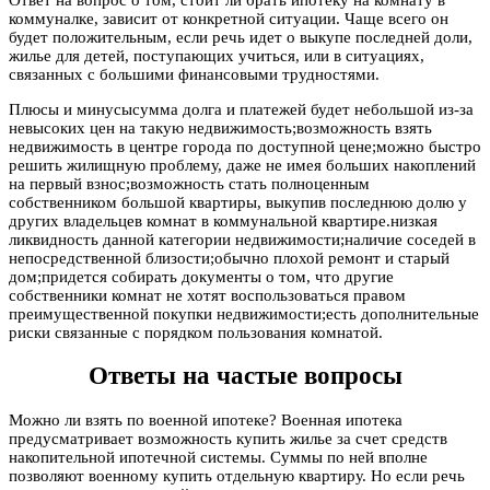
коммуналке, зависит от конкретной ситуации. Чаще всего он
будет положительным, если речь идет о выкупе последней доли,
жилье для детей, поступающих учиться, или в ситуациях,
связанных с большими финансовыми трудностями.
Плюсы и минусысумма долга и платежей будет небольшой из-за
невысоких цен на такую недвижимость;возможность взять
недвижимость в центре города по доступной цене;можно быстро
решить жилищную проблему, даже не имея больших накоплений
на первый взнос;возможность стать полноценным
собственником большой квартиры, выкупив последнюю долю у
других владельцев комнат в коммунальной квартире.низкая
ликвидность данной категории недвижимости;наличие соседей в
непосредственной близости;обычно плохой ремонт и старый
дом;придется собирать документы о том, что другие
собственники комнат не хотят воспользоваться правом
преимущественной покупки недвижимости;есть дополнительные
риски связанные с порядком пользования комнатой.
Ответы на частые вопросы
Можно ли взять по военной ипотеке? Военная ипотека
предусматривает возможность купить жилье за счет средств
накопительной ипотечной системы. Суммы по ней вполне
позволяют военному купить отдельную квартиру. Но если речь