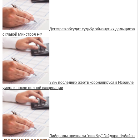
Дегтярев обсудит судьбу обманутых дольщиков
с главой Минстроя РФ
38% последних жертв коронавируса в Израиле
умерли после полной вакцинации
Либералы признали "ошибку" Гайдара-Чубайса