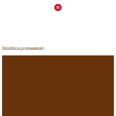
Перейти к содержимому
Госдума приняла закон о защите жильцов, отказавшихся от
приватизации
Список городов с семейной ипотекой на вторичку изменили.
Что в него вошло
Самые важные новости из телеграм-канала «РБК
Недвижимость»
Минстрой предложил увеличить плату за воду в 2 раза для
части россиян
Какая зарплата нужна, чтобы выдали ипотеку в