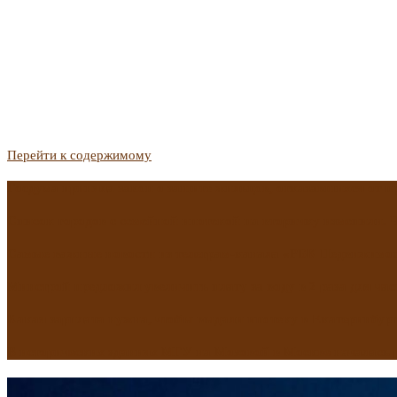
Перейти к содержимому
Госдума приняла закон о защите жильцов, отказавшихся от 
Список городов с семейной ипотекой на вторичку изменили. 
Самые важные новости из телеграм-канала «РБК Недвижимо
Минстрой предложил увеличить плату за воду в 2 раза для час
Какая зарплата нужна, чтобы выдали ипотеку в Екатеринбурге
В исторических зданиях МГУ на Моховой в Москве началась 