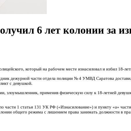
олучил 6 лет колонии за и
олицейского, который на рабочем месте изнасиловал и избил 18-л
рудник дежурной части отдела полиции № 4 УМВД Саратова
достави
фликт с девушкой.
, злоумышленник, применив физическую силу к 18-летней девушке,
по части 1 статьи 131 УК РФ («Изнасилование») и пункту «а» час
олонии общего режима с лишением права занимать должности в пра