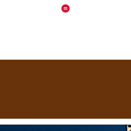
приватизации
Что в него вошло
сть»
ти россиян
 в 2025 году
реставрация