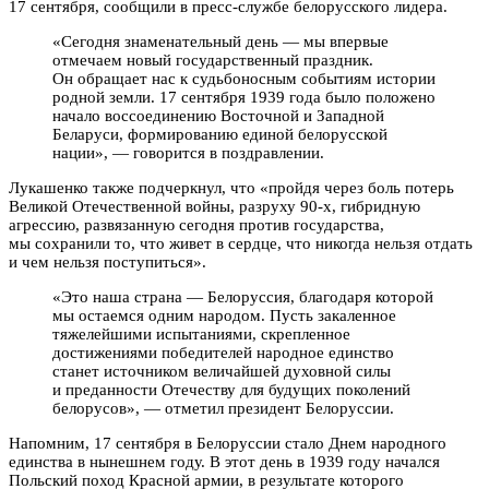
17 сентября, сообщили в пресс-службе белорусского лидера.
«Сегодня знаменательный день — мы впервые
отмечаем новый государственный праздник.
Он обращает нас
к судьбоносным событиям истории
родной земли. 17 сентября 1939 года было положено
начало воссоединению Восточной и Западной
Беларуси, формированию единой белорусской
нации», — говорится в поздравлении.
Лукашенко также подчеркнул, что «пройдя через боль потерь
Великой Отечественной войны, разруху 90-х, гибридную
агрессию, развязанную сегодня против государства,
мы сохранили то, что живет в сердце, что никогда нельзя отдать
и чем нельзя поступиться».
«Это наша страна — Белоруссия, благодаря которой
мы остаемся одним народом. Пусть закаленное
тяжелейшими испытаниями, скрепленное
достижениями победителей народное единство
станет источником величайшей духовной силы
и преданности Отечеству для будущих поколений
белорусов», — отметил президент Белоруссии.
Напомним, 17 сентября в Белоруссии стало Днем народного
единства в нынешнем году. В этот день в 1939 году начался
Польский поход Красной армии, в результате которого