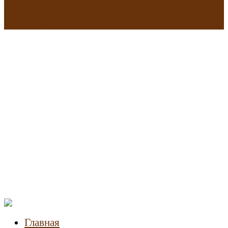
В исторических зданиях МГУ на Моховой в Москве началась
реставрация
Новости
недвижимости
Главная