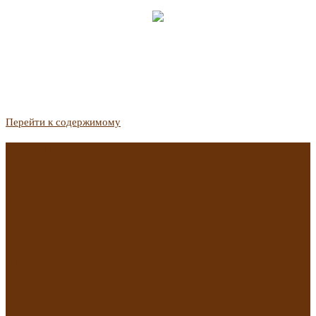
Перейти к содержимому
Госдума приняла закон о защите жильцов, отказавшихся от
приватизации
Список городов с семейной ипотекой на вторичку изменили.
Что в него вошло
Самые важные новости из телеграм-канала «РБК
Недвижимость»
Минстрой предложил увеличить плату за воду в 2 раза для
части россиян
Какая зарплата нужна, чтобы выдали ипотеку в
Екатеринбурге в 2025 году