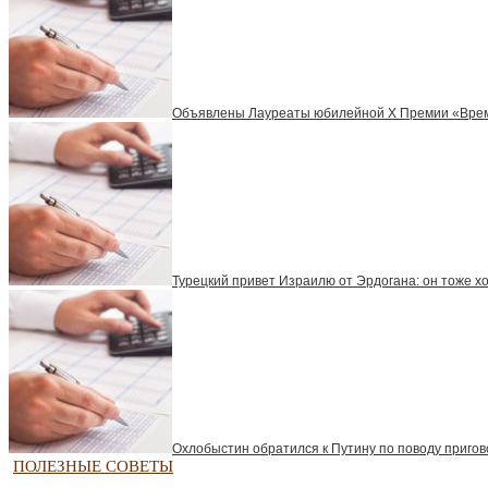
Объявлены Лауреаты юбилейной X Премии «Вре
Турецкий привет Израилю от Эрдогана: он тоже х
Охлобыстин обратился к Путину по поводу приго
ПОЛЕЗНЫЕ СОВЕТЫ