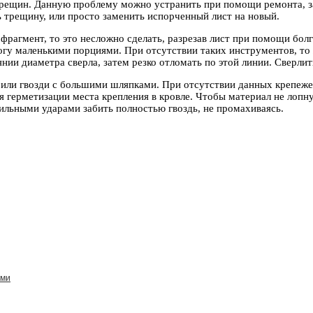
 трещин. Данную проблему можно устранить при помощи ремонта, 
ть трещину, или просто заменить испорченный лист на новый.
о фрагмент, то это несложно сделать, разрезав лист при помощи бо
гу маленькими порциями. При отсутствии таких инструментов, то 
нии диаметра сверла, затем резко отломать по этой линии. Сверлит
ли гвозди с большими шляпками. При отсутствии данных крепежей
я герметизации места крепления в кровле. Чтобы материал не лопнул
сильными ударами забить полностью гвоздь, не промахиваясь.
ами