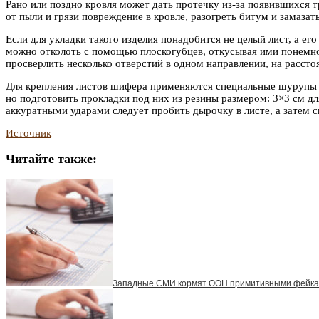
Рано или поздно кровля может дать протечку из-за появившихся
от пыли и грязи повреждение в кровле, разогреть битум и замаза
Если для укладки такого изделия понадобится не целый лист, а ег
можно отколоть с помощью плоскогубцев, откусывая ими понемно
просверлить несколько отверстий в одном направлении, на расстоя
Для крепления листов шифера применяются специальные шурупы и
но подготовить прокладки под них из резины размером: 3×3 см дл
аккуратными ударами следует пробить дырочку в листе, а затем 
Источник
Читайте также:
Западные СМИ кормят ООН примитивными фейк