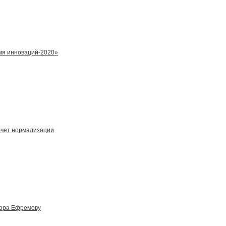
мя инноваций-2020»
очет нормализации
вора Ефремову