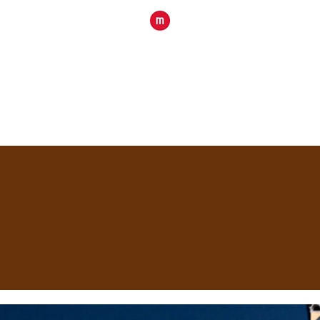
приватизации
Что в него вошло
сть»
ти россиян
 в 2025 году
реставрация