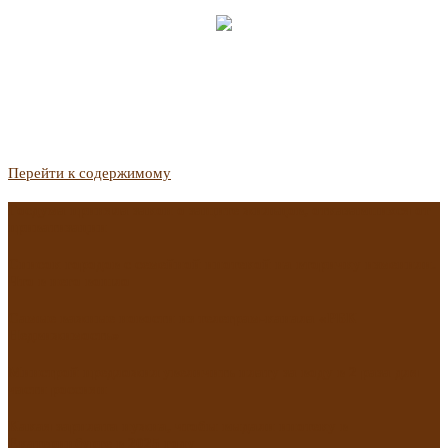
Перейти к содержимому
Госдума приняла закон о защите жильцов, отказавшихся от
приватизации
Список городов с семейной ипотекой на вторичку изменили.
Что в него вошло
Самые важные новости из телеграм-канала «РБК
Недвижимость»
Минстрой предложил увеличить плату за воду в 2 раза для
части россиян
Какая зарплата нужна, чтобы выдали ипотеку в
Екатеринбурге в 2025 году