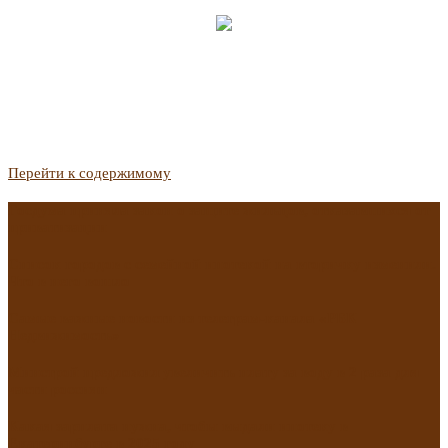
Перейти к содержимому
Госдума приняла закон о защите жильцов, отказавшихся от
приватизации
Список городов с семейной ипотекой на вторичку изменили.
Что в него вошло
Самые важные новости из телеграм-канала «РБК
Недвижимость»
Минстрой предложил увеличить плату за воду в 2 раза для
части россиян
Какая зарплата нужна, чтобы выдали ипотеку в
Екатеринбурге в 2025 году