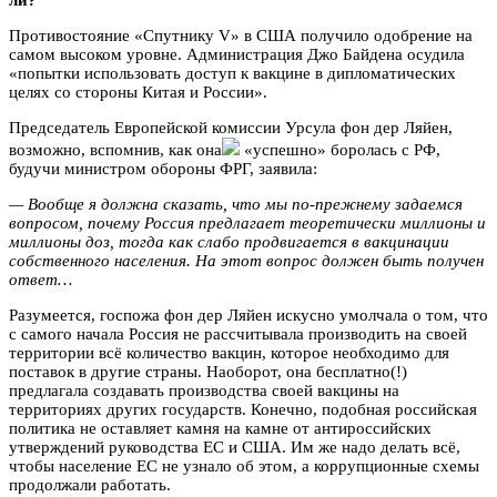
Противостояние «Спутнику V» в США получило одобрение на
самом высоком уровне. Администрация Джо Байдена осудила
«попытки использовать доступ к вакцине в дипломатических
целях со стороны Китая и России».
Председатель Европейской комиссии Урсула фон дер Ляйен,
возможно, вспомнив, как она
«успешно» боролась с РФ,
будучи министром обороны ФРГ, заявила:
— Вообще я должна сказать, что мы по-прежнему задаемся
вопросом, почему Россия предлагает теоретически миллионы и
миллионы доз, тогда как слабо продвигается в вакцинации
собственного населения. На этот вопрос должен быть получен
ответ…
Разумеется, госпожа фон дер Ляйен искусно умолчала о том, что
с самого начала Россия не рассчитывала производить на своей
территории всё количество вакцин, которое необходимо для
поставок в другие страны. Наоборот, она бесплатно(!)
предлагала создавать производства своей вакцины на
территориях других государств. Конечно, подобная российская
политика не оставляет камня на камне от антироссийских
утверждений руководства ЕС и США. Им же надо делать всё,
чтобы население ЕС не узнало об этом, а коррупционные схемы
продолжали работать.