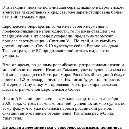
Эта вакцина, пока не получившая сертификацию в Европейском
агентстве лекарственных средств, уже зарегистрирована более
чем в 40 странах мира.
Европейские бюрократы, то ли из-за своего неумения и
профессиональной непригодности, то ли из-за ставшей уже
традиционной в их
среде русофобии, предельно тормозят
процесс сертификации «Спутник V». По этой, а не какой-то
другой, причине, Covid-19 чувствует себя в Европе как дома.
Тысячи граждане ЕС продолжают заболевать им, а сотни
умирать.
В то же время, по данным российского центра эпидемиологии и
микробиологии имени Николая Гамалеи, уже получены заказы на
2,4 миллиарда доз из 50 стран мира. Российской вакциной будут
привиты 1,2 миллиарда человек. Их число будет только расти.
Интерес к «Спутнику V» проявляют 65 стран мира, включая
шесть стран-членов Европейского Союза.
В самой России прививочная кампания стартовала 5 декабря
2020 года. О том, насколько она идёт успешно, можно судить по
тому факту, что уже появился первый российский регион,
снявший антиковидные ограничения. Им стала республика
Удмуртия.
Не желая далее мириться с евробюрократизмом, появились