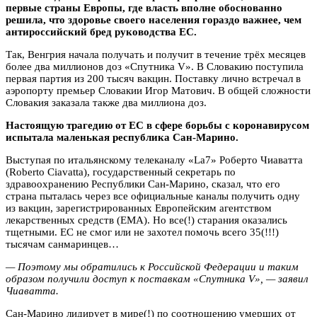
первые страны Европы, где власть вполне обоснованно
решила, что здоровье своего населения гораздо важнее, чем
антироссийский бред руководства ЕС.
Так, Венгрия начала получать и получит в течение трёх месяцев
более два миллионов доз «Спутника V». В Словакию поступила
первая партия из 200 тысяч вакцин. Поставку лично встречал в
аэропорту премьер Словакии Игор Матович. В общей сложности
Словакия заказала также два миллиона доз.
Настоящую трагедию от ЕС в сфере борьбы с коронавирусом
испытала маленькая республика Сан-Марино.
Выступая по итальянскому телеканалу «La7» Роберто Чиаватта
(Roberto Ciavatta), государственный секретарь по
здравоохранению Республики Сан-Марино, сказал, что его
страна пыталась через все официальные каналы получить одну
из вакцин, зарегистрированных Европейским агентством
лекарственных средств (ЕМА). Но все(!) старания оказались
тщетными. ЕС не смог или не захотел помочь всего 35(!!!)
тысячам санмаринцев…
— Поэтому мы обратились к Российской Федерации и таким
образом получили доступ к поставкам «Спутника V», — заявил
Чиаватта.
Сан-Марино лидирует в мире(!) по соотношению умерших от