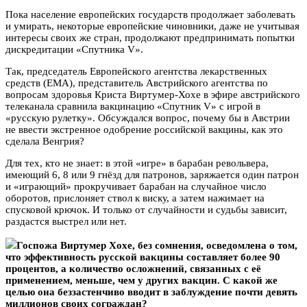
Пока население европейских государств продолжает заболевать
и умирать, некоторые европейские чиновники, даже не учитывая
интересы своих же стран, продолжают предпринимать попытки
дискредитации «Спутника V».
Так, председатель Европейского агентства лекарственных
средств (EMA), представитель Австрийского агентства по
вопросам здоровья Криста Виртумер-Хохе в эфире австрийского
телеканала сравнила вакцинацию «Спутник V» с игрой в
«русскую рулетку». Обсуждался вопрос, почему бы в Австрии
не ввести экстренное одобрение российской вакцины, как это
сделала Венгрия?
Для тех, кто не знает: в этой «игре» в барабан револьвера,
имеющий 6, 8 или 9 гнёзд для патронов, заряжается один патрон
и «играющий» прокручивает барабан на случайное число
оборотов, прислоняет ствол к виску, а затем нажимает на
спусковой крючок. И только от случайности и судьбы зависит,
раздастся выстрел или нет.
Госпожа Виртумер Хохе, без сомнения, осведомлена о том,
что эффективность русской вакцины составляет более 90
процентов, а количество осложнений, связанных с её
применением, меньше, чем у других вакцин. С какой же
целью она беззастенчиво вводит в заблуждение почти девять
миллионов своих сограждан?