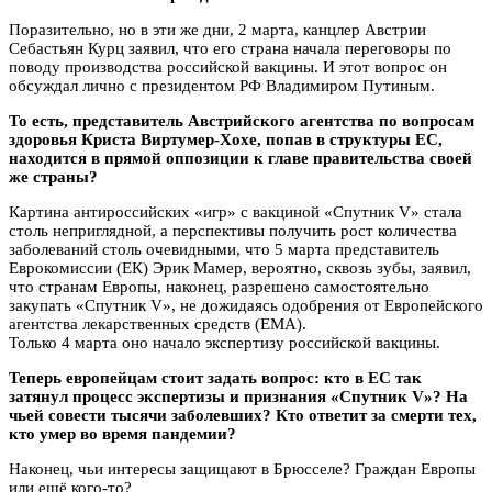
Поразительно, но в эти же дни, 2 марта, канцлер Австрии
Себастьян Курц заявил, что его страна начала переговоры по
поводу производства российской вакцины. И этот вопрос он
обсуждал лично с президентом РФ Владимиром Путиным.
То есть, представитель Австрийского агентства по вопросам
здоровья Криста Виртумер-Хохе, попав в структуры ЕС,
находится в прямой оппозиции к главе правительства своей
же страны?
Картина антироссийских «игр» с вакциной «Спутник V» стала
столь неприглядной, а перспективы получить рост количества
заболеваний столь очевидными, что 5 марта представитель
Еврокомиссии (ЕК) Эрик Мамер, вероятно, сквозь зубы, заявил,
что странам Европы, наконец, разрешено самостоятельно
закупать «Спутник V», не дожидаясь одобрения от Европейского
агентства лекарственных средств (EMA).
Только 4 марта оно начало экспертизу российской вакцины.
Теперь европейцам стоит задать вопрос: кто в ЕС так
затянул процесс экспертизы и признания «Спутник V»? На
чьей совести тысячи заболевших? Кто ответит за смерти тех,
кто умер во время пандемии?
Наконец, чьи интересы защищают в Брюсселе? Граждан Европы
или ещё кого-то?