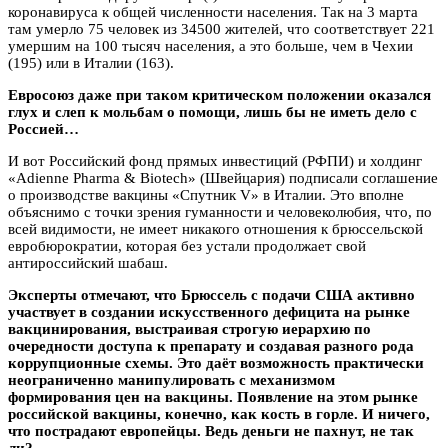
коронавируса к общей численности населения. Так на 3 марта
там умерло 75 человек из 34500 жителей, что соответствует 221
умершим на 100 тысяч населения, а это больше, чем в Чехии
(195) или в Италии (163).
Евросоюз даже при таком критическом положении оказался
глух и слеп к мольбам о помощи, лишь бы не иметь дело с
Россией…
И вот Российский фонд прямых инвестиций (РФПИ) и холдинг
«Adienne Pharma & Biotech» (Швейцария) подписали соглашение
о производстве вакцины «Спутник V» в Италии. Это вполне
объяснимо с точки зрения гуманности и человеколюбия, что, по
всей видимости, не имеет никакого отношения к брюссельской
евробюрократии, которая без устали продолжает свой
антироссийский шабаш.
Эксперты отмечают, что Брюссель с подачи США активно
участвует в создании искусственного дефицита на рынке
вакцинирования, выстраивая строгую иерархию по
очередности доступа к препарату и создавая разного рода
коррупционные схемы. Это даёт возможность практически
неограниченно манипулировать с механизмом
формирования цен на вакцины. Появление на этом рынке
российской вакцины, конечно, как кость в горле. И ничего,
что пострадают европейцы. Ведь деньги не пахнут, не так
ли?