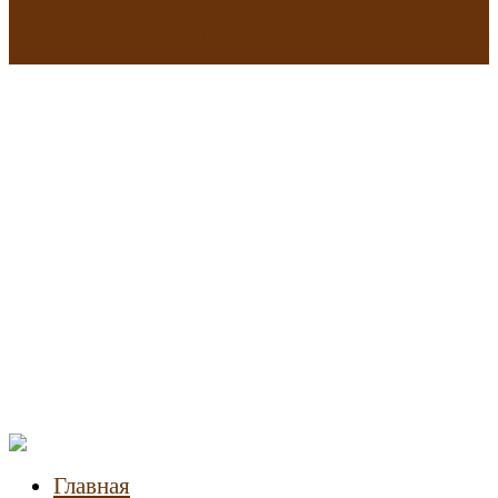
В исторических зданиях МГУ на Моховой в Москве началась
реставрация
Новости
недвижимости
Главная