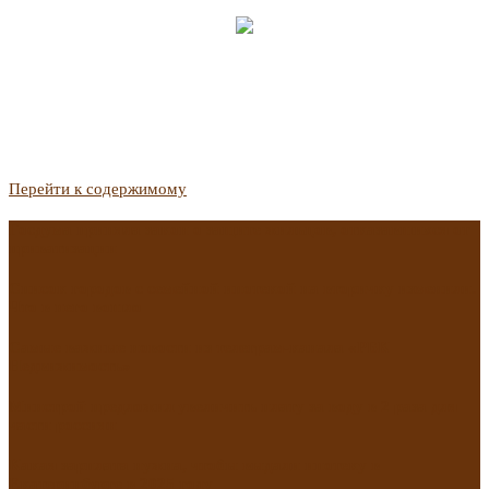
Перейти к содержимому
Госдума приняла закон о защите жильцов, отказавшихся от
приватизации
Список городов с семейной ипотекой на вторичку изменили.
Что в него вошло
Самые важные новости из телеграм-канала «РБК
Недвижимость»
Минстрой предложил увеличить плату за воду в 2 раза для
части россиян
Какая зарплата нужна, чтобы выдали ипотеку в
Екатеринбурге в 2025 году