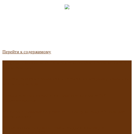
Перейти к содержимому
Госдума приняла закон о защите жильцов, отказавшихся от
приватизации
Список городов с семейной ипотекой на вторичку изменили.
Что в него вошло
Самые важные новости из телеграм-канала «РБК
Недвижимость»
Минстрой предложил увеличить плату за воду в 2 раза для
части россиян
Какая зарплата нужна, чтобы выдали ипотеку в
Екатеринбурге в 2025 году