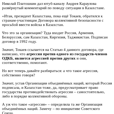
Николай Платошкин дал ютуб-каналу Андрея Караулова
развёрнутый комментарий по поводу ситуации в Казахстане.
«Итак, президент Казахстана, пока ещё Токаев, обратился к
странам-участницам Договора коллективной безопасности с
просьбой ввести войска в Казахстан.
Что это
за организация? Туда входит Россия, Армения,
Белоруссия, сам Казахстан, Киргизия, Таджикистан. Подписан
договор в 1992 году.
Значит, Токаев ссылается на Статью 4 данного договора, где
написано, что
агрессия против одного из государств-членов
ОДКБ, является агрессией против других
и они,
соответственно, помогают.
Но вот теперь давайте разбираться: а что такое агрессия,
собственно говоря?
Значит, устав Организации объединённых наций, который Россия
подписала, и Казахстан тоже, да, предусматривает право
государства противодействовать агрессии – самостоятельно,
либо в порядке коллективной обороны.
А уж что такое «агрессия» – определила та же Организация
объединённых наций. Замечу – по инициативе Советского
Союза.