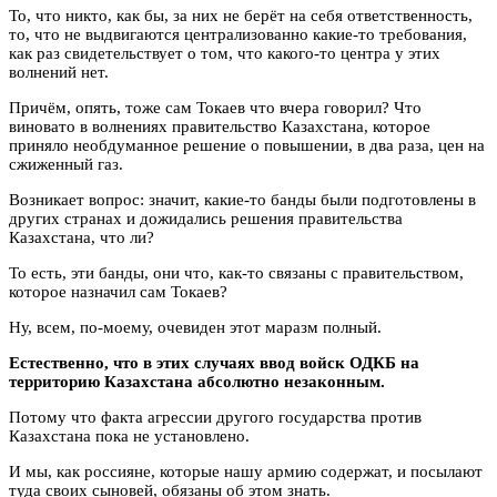
То, что никто, как бы, за них не берёт на себя ответственность,
то, что не выдвигаются централизованно какие-то требования,
как раз свидетельствует о том, что какого-то центра у этих
волнений нет.
Причём, опять, тоже сам Токаев что вчера говорил? Что
виновато в волнениях правительство Казахстана, которое
приняло необдуманное решение о повышении, в два раза, цен на
сжиженный газ.
Возникает вопрос: значит, какие-то банды были подготовлены в
других странах и дожидались решения правительства
Казахстана, что ли?
То есть, эти банды, они что, как-то связаны с правительством,
которое назначил сам Токаев?
Ну, всем, по-моему, очевиден этот маразм полный.
Естественно, что в этих случаях ввод войск ОДКБ на
территорию Казахстана абсолютно незаконным.
Потому что факта агрессии другого государства против
Казахстана пока не установлено.
И мы, как россияне, которые нашу армию содержат, и посылают
туда своих сыновей, обязаны об этом знать.