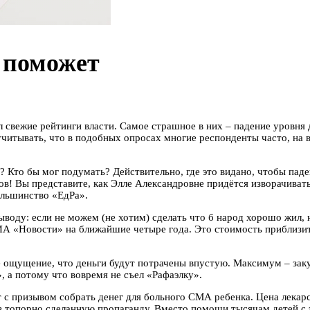
е поможет
вежие рейтинги власти. Самое страшное в них – падение уровня д
учитывать, что в подобных опросах
многие респонденты часто, на 
? Кто бы мог подумать? Действительно, где это видано, чтобы пад
ов! Вы представите, как Элле Александровне придётся изворачивать
ольшинство «ЕдРа».
оду: если не можем (не хотим) сделать что б народ хорошо жил, 
ИА «Новости» на ближайшие четыре года. Это стоимость приблизи
е ощущение, что деньги будут потрачены впустую. Максимум – зак
, а потому что вовремя не съел «Рафаэлку».
с призывом собрать денег для больного СМА ребенка. Цена лекарств
в топорно сделанную пропаганду. Вместо помощи тысячам детей с 