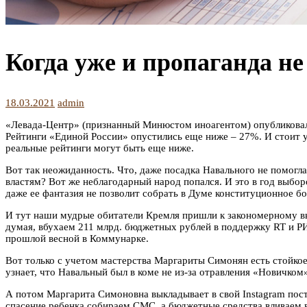
Когда уже и пропаганда н
18.03.2021
admin
«Левада-Центр» (признанный Минюстом иноагентом) опубликовал с
Рейтинги «Единой России» опустились еще ниже – 27%. И стоит 
реальные рейтинги могут быть еще ниже.
Вот так неожиданность. Что, даже посадка Навального не помогла
властям? Вот же неблагодарный народ попался. И это в год выбор
даже ее фантазия не позволит собрать в Думе конституционное б
И тут наши мудрые обитатели Кремля пришли к закономерному выв
думая, вбухаем 211 млрд. бюджетных рублей в поддержку RT и Р
прошлой весной в Коммунарке.
Вот только с учетом мастерства Маргариты Симонян есть стойко
узнает, что Навальный был в коме не из-за отравления «Новичком»
А потом Маргарита Симоновна выкладывает в свой Instagram пост 
спасение ребенка собираем СМС, а бюджетные средства вливаем 