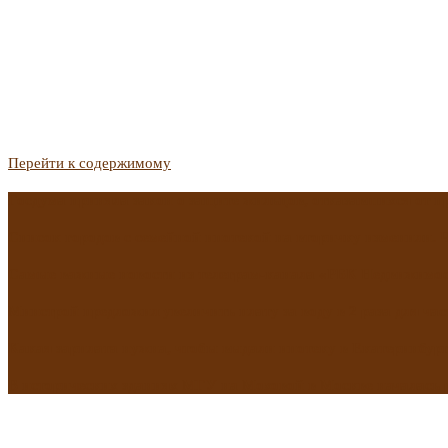
Перейти к содержимому
Госдума приняла закон о защите жильцов, отказавшихся от 
Список городов с семейной ипотекой на вторичку изменили. 
Самые важные новости из телеграм-канала «РБК Недвижимо
Минстрой предложил увеличить плату за воду в 2 раза для час
Какая зарплата нужна, чтобы выдали ипотеку в Екатеринбурге
В исторических зданиях МГУ на Моховой в Москве началась 