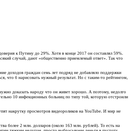
оверия к Путину до 29%. Хотя в конце 2017 он составлял 59%.
всякий случай, дают «общественно приемлемый ответ». Так что
ение доходов граждан семь лет подряд не добавляло поддержки
ся, что б нарисовать нужный результат. Но с таким-то рейтингом,
нужно доказать народу что он живет хорошо. А поэтому, недолго
тельно 10 инфекционных больниц по типу той, которую отстроили
упят накрутку просмотров видеороликов на YouTube. И мир не
а более 2 млн. долларов (около 163 млн. рублей). То есть на
этим тяжким недугом, просто выбрасываем деньги в пустоту.