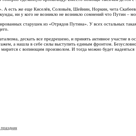
. А есть же еще Киселёв, Соловьёв, Шейнин, Норкин, чета Скабее
кунды, ни у кого не возникло не возникло сомнений что Путин – мо
льтированных старушек из «Отрядов Путина». У всех остальных так
его.
атализма, дескать все предрешено, и принять активное участие в ос
ажем, а нашла в себе силы выступить единым фронтом. Безусловно,
 мирится с вопиющим произволом. И тогда можно будет надеяться 
 праздник