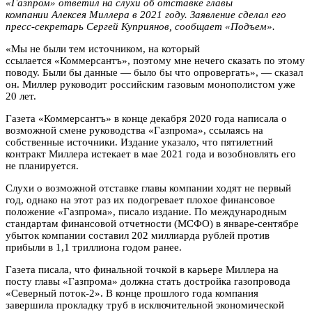
«Газпром» ответил на слухи об отставке главы
компании Алексея Миллера в 2021 году. Заявление сделал его
пресс-секретарь Сергей Куприянов, сообщает «Подъем».
«Мы не были тем источником, на который
ссылается «Коммерсантъ», поэтому мне нечего сказать по этому
поводу.
Были бы данные — было бы что опровергать», — сказал
он. Миллер руководит российским газовым монополистом уже
20 лет.
Газета «Коммерсантъ» в конце декабря 2020 года написала о
возможной смене руководства «Газпрома», ссылаясь на
собственные источники. Издание указало, что пятилетний
контракт Миллера истекает в мае 2021 года и возобновлять его
не планируется.
Слухи о возможной отставке главы компании ходят не первый
год, однако на этот раз их подогревает плохое финансовое
положение «Газпрома», писало издание. По международным
стандартам финансовой отчетности (МСФО) в январе-сентябре
убыток компании составил 202 миллиарда рублей против
прибыли в 1,1 триллиона годом ранее.
Газета писала, что финальной точкой в карьере Миллера на
посту главы «Газпрома» должна стать достройка газопровода
«Северный поток-2». В конце прошлого года компания
завершила прокладку труб в исключительной экономической