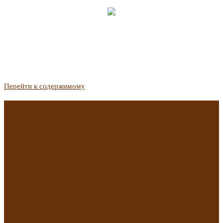
Перейти к содержимому
Госдума приняла закон о защите жильцов, отказавшихся от
приватизации
Список городов с семейной ипотекой на вторичку изменили.
Что в него вошло
Самые важные новости из телеграм-канала «РБК
Недвижимость»
Минстрой предложил увеличить плату за воду в 2 раза для
части россиян
Какая зарплата нужна, чтобы выдали ипотеку в
Екатеринбурге в 2025 году