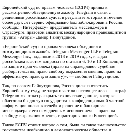
Европейский суд по правам человека (ЕСПЧ) принял к
рассмотрению объединенную жалобу Telegram в связи с
решениями российских судов, в результате которых в течение
более двух лет сервис официально был заблокирован в России,
сообщил «Интерфаксу» представитель мессенджера в
Страсбурге, правовой аналитик международной правозащитной
группы «Агоры» Дамир Гайнутдинов.
«Европейский суд по правам человека объединил и
коммуницировал жалобы Telegram Messenger LLP и Telegram
Messenger Inc., поданные в 2018 и 2019 годах, и задал
российским властям вопросы по статьям 6, 10 и 13 Конвенции
по защите прав человека (право на справедливое судебное
разбирательство, право свободу выражения мнения, право на
эффективную правовую защиту)», — сообщил Гайнутдинов.
Так, по словам Гайнутдинова, Россия должна ответить
Европейскому суду, не затрагивает ли настоящее дело — штраф
Telegram «за отказ раскрыть технические данные, которые
облегчили бы доступ государства к конфиденциальной частной
информации пользователей» и решение о блокировке
мессенджера с его немедленным исполнением — право на
свободу выражения мнения, гарантированного Конвенцией.
Также ЕСПЧ ставит вопрос о том, было ли такое вмешательство
государства необходимо в демократическом обществе и