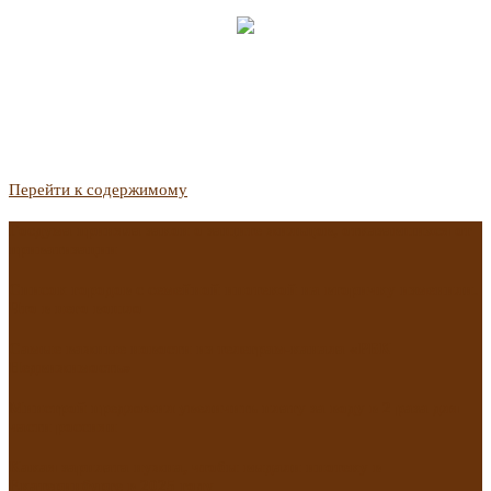
Перейти к содержимому
Госдума приняла закон о защите жильцов, отказавшихся от
приватизации
Список городов с семейной ипотекой на вторичку изменили.
Что в него вошло
Самые важные новости из телеграм-канала «РБК
Недвижимость»
Минстрой предложил увеличить плату за воду в 2 раза для
части россиян
Какая зарплата нужна, чтобы выдали ипотеку в
Екатеринбурге в 2025 году