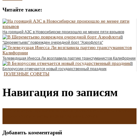
Читайте также:
На горящей АЗС в Новосибирске произошло не менее пяти взрывов
В
"Шереметьево" поврежден очередной борт "Аэрофлота"
Телеведущая Инесса Ли возглавила партию трансгуманистов Калифорнии
В
Белоруссии отмечается новый государственный праздник
ПОЛЕЗНЫЕ СОВЕТЫ
Навигация по записям
←
В Минстрое предложили унифицировать стандарты госуслуг
в сфере строительства индивидуальных домов
Почему рефинансировать ипотеку нужно именно сейчас
→
Добавить комментарий