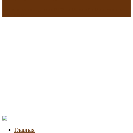
В исторических зданиях МГУ на Моховой в Москве началась
реставрация
Новости
недвижимости
Главная