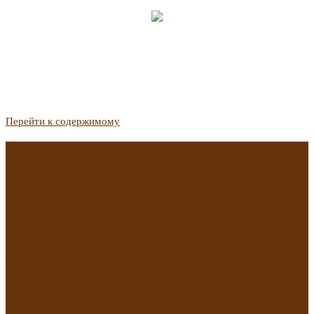
Перейти к содержимому
Госдума приняла закон о защите жильцов, отказавшихся от
приватизации
Список городов с семейной ипотекой на вторичку изменили.
Что в него вошло
Самые важные новости из телеграм-канала «РБК
Недвижимость»
Минстрой предложил увеличить плату за воду в 2 раза для
части россиян
Какая зарплата нужна, чтобы выдали ипотеку в
Екатеринбурге в 2025 году