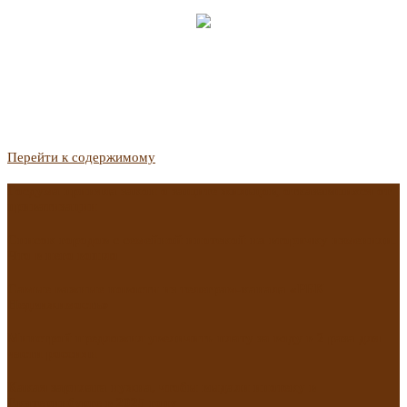
Перейти к содержимому
Госдума приняла закон о защите жильцов, отказавшихся от
приватизации
Список городов с семейной ипотекой на вторичку изменили.
Что в него вошло
Самые важные новости из телеграм-канала «РБК
Недвижимость»
Минстрой предложил увеличить плату за воду в 2 раза для
части россиян
Какая зарплата нужна, чтобы выдали ипотеку в
Екатеринбурге в 2025 году