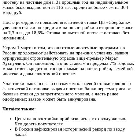
ипотеку на частные дома. За прошлый год на индивидуальное
жилье было выдано почти 116 тыс. кредитов более чем на 304
млрд руб.
После рекордного повышения ключевой ставки ЦБ «Сбербанк»
увеличил ставки по кредитам на новостройки и вторичное жилье
на 7,3 п.п., до 18,6%. Ставка по льготной ипотеке осталась без
изменений.
Утром 1 марта о том, что льготные ипотечные программы в
России продолжают действовать на прежних условиях, заявил
курирующий строительную отрасль вице-премьер Марат
Хуснуллин. Он напомнил, что по ставкам в пределах 7% годовых
можно взять кредит по госпрограмме на новостройки, семейной
ипотеке и дальневосточной ипотеке.
Участники рынка в связи со скачком ключевой ставки говорят о
фактической остановке выдачи ипотеки: банки пересматривают
базовые ставки до запретительного уровня, а часть ранее
одобренных заявок может быть аннулирована.
Читайте также:
Цены на новостройки приблизились к готовому жилью.
Что делать покупателям
В России зафиксирован исторический рекорд по вводу
жилья