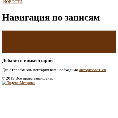
НОВОСТИ
Навигация по записям
←
Как «метропланы» повлияют на первичный рынок Москвы и
Ближайшего Подмосковья. Будущие линии метро-2027 и жилые
комплексы рядом. Часть 1
Банки приостановили выдачу льготной ипотеки из-за возможного
роста ставок
→
Добавить комментарий
Для отправки комментария вам необходимо
авторизоваться
.
© 2019 Все права защищены.