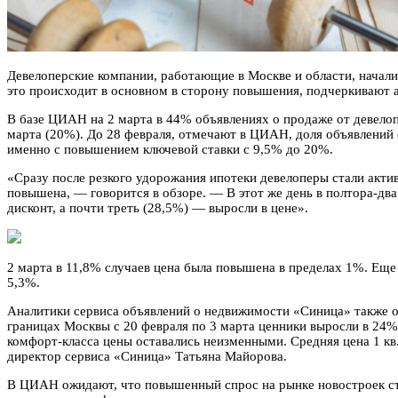
Девелоперские компании, работающие в Москве и области, начали
это происходит в основном в сторону повышения, подчеркивают 
В базе ЦИАН на 2 марта в 44% объявлениях о продаже от девелоп
марта (20%). До 28 февраля, отмечают в ЦИАН, доля объявлений 
именно с повышением ключевой ставки с 9,5% до 20%.
«Сразу после резкого удорожания ипотеки девелоперы стали акти
повышена, — говорится в обзоре. — В этот же день в полтора-два
дисконт, а почти треть (28,5%) — выросли в цене».
2 марта в 11,8% случаев цена была повышена в пределах 1%. Ещ
5,3%.
Аналитики сервиса объявлений о недвижимости «Синица» также о
границах Москвы с 20 февраля по 3 марта ценники выросли в 24% 
комфорт-класса цены оставались неизменными. Средняя цена 1 кв.
директор сервиса «Синица» Татьяна Майорова.
В ЦИАН ожидают, что повышенный спрос на рынке новостроек сто