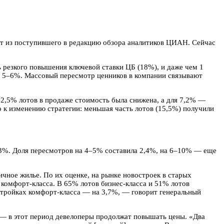
ет из поступившего в редакцию обзора аналитиков ЦИАН. Сейчас
 резкого повышения ключевой ставки ЦБ (18%), и даже чем 1
ка 5–6%. Массовый пересмотр ценников в компании связывают
12,5% лотов в продаже стоимость была снижена, а для 7,2% —
о к изменению стратегии: меньшая часть лотов (15,5%) получили
 3%. Доля пересмотров на 4–5% составила 2,4%, на 6–10% — еще
чное жилье. По их оценке, на рынке новостроек в старых
 комфорт-класса. В 65% лотов бизнес-класса и 51% лотов
остройках комфорт-класса — на 3,7%, — говорит генеральный
— в этот период девелоперы продолжат повышать цены. «Два