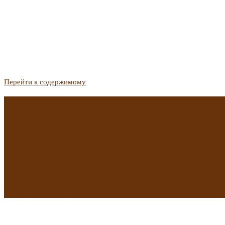
Перейти к содержимому
Госдума приняла закон о защите жильцов, отказавшихся от 
Список городов с семейной ипотекой на вторичку изменили. 
Самые важные новости из телеграм-канала «РБК Недвижимо
Минстрой предложил увеличить плату за воду в 2 раза для час
Какая зарплата нужна, чтобы выдали ипотеку в Екатеринбурге
В исторических зданиях МГУ на Моховой в Москве началась 