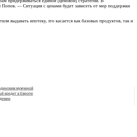
ам придерживаться единой [ценовой] стратегии. В
Попов. — Ситуация с ценами будет зависеть от мер поддержки
ли выдавать ипотеку, это касается как базовых продуктов, так и
одиноким мужчиной
ый кредит в Европе
ндемии