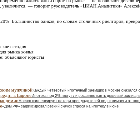
дновременно ажиотажный спрос на рынке — не позволяют девелопер
, увеличится, — говорит руководитель «ЦИАН.Аналитики» Алексей 
0%. Большинство банков, по словам столичных риелторов, прекрати
скве сегодня
 для рынка жилья
ке: объясняют юристы
Каждый четвертый ипотечный заемщик в Москве оказался 
Ипотека под 2%: могут ли россияне взять дешевый жилищн
Москва компенсирует потери арендодателей недвижимости от па
«Дом.РФ» зафиксировал резкий скачок спроса на ипотеку в июне