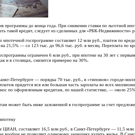
вия программы до конца года. При снижении ставки по льготной ип
ать такой кредит, следует из сделанных для «РБК-Недвижимости»
 ипотечной госпрограмме составляет 12 млн руб., платеж по креди
 на 21,5% — со 123 тыс. до 96,6 тыс. руб. в месяц. Переплата по 
госпрограммы ограничен 6 млн руб., при ипотеке на 30 лет с первы
как и в столицах, снизится примерно на 30%.
 Санкт-Петербурге — порядка 70 тыс. руб., в «типовом» городе-мил
теж придется вся или большая часть зарплаты во всех миллионника
нос по оформленным кредитам, по нашей статистике, — около 25%),
там может быть ниже заложенной в госпрограмме за счет предлож
 ипотеку
е ЦИАН, составляет 16,5 млн руб., в Санкт-Петербурге — 11,5 млн 
еке вообще не позволяет одинокому заемщику купить жилье. В Санк