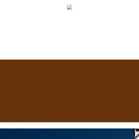
приватизации
Что в него вошло
сть»
ти россиян
 в 2025 году
реставрация