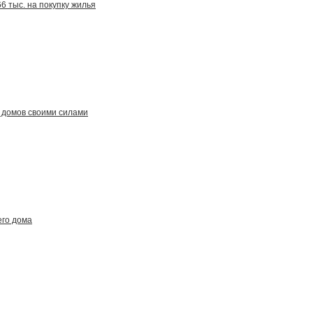
6 тыс. на покупку жилья
 домов своими силами
его дома