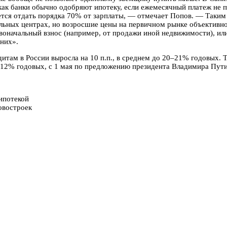
да как банки обычно одобряют ипотеку, если ежемесячный платеж н
ется отдать порядка 70% от зарплаты, — отмечает Попов. — Таким
нальных центрах, но возросшие цены на первичном рынке объектив
воначальный взнос (например, от продажи иной недвижимости), ил
них».
дитам в России выросла на 10 п.п., в среднем до 20–21% годовых.
а 12% годовых, с 1 мая по предложению президента Владимира Пути
 ипотекой
овостроек