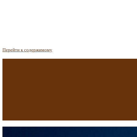
Перейти к содержимому
Госдума приняла закон о защите жильцов, отказавшихся от 
Список городов с семейной ипотекой на вторичку изменили. 
Самые важные новости из телеграм-канала «РБК Недвижимо
Минстрой предложил увеличить плату за воду в 2 раза для час
Какая зарплата нужна, чтобы выдали ипотеку в Екатеринбурге
В исторических зданиях МГУ на Моховой в Москве началась 