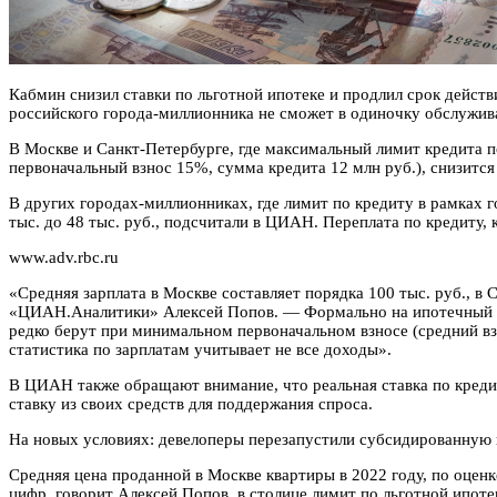
Кабмин снизил ставки по льготной ипотеке и продлил срок дейст
российского города-миллионника не сможет в одиночку обслужив
В Москве и Санкт-Петербурге, где максимальный лимит кредита по
первоначальный взнос 15%, сумма кредита 12 млн руб.), снизится
В других городах-миллионниках, где лимит по кредиту в рамках 
тыс. до 48 тыс. руб., подсчитали в ЦИАН. Переплата по кредиту, 
www.adv.rbc.ru
«Средняя зарплата в Москве составляет порядка 100 тыс. руб., в
«ЦИАН.Аналитики» Алексей Попов. — Формально на ипотечный пла
редко берут при минимальном первоначальном взносе (средний вз
статистика по зарплатам учитывает не все доходы».
В ЦИАН также обращают внимание, что реальная ставка по креди
ставку из своих средств для поддержания спроса.
На новых условиях: девелоперы перезапустили субсидированную
Средняя цена проданной в Москве квартиры в 2022 году, по оценк
цифр, говорит Алексей Попов, в столице лимит по льготной ипот