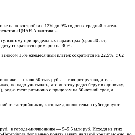
отеке на новостройки с 12% до 9% годовых средний житель
 расчетов «ЦИАН.Аналитики».
ту, взятому при предельных параметрах (срок 30 лет,
кредиту сократится примерно на 30%.
м взносом 15% ежемесячный платеж сократится на 22,5%, с 62
лионнике — около 50 тыс. руб., — говорит руководитель
х, но надо учитывать, что ипотеку редко берут в одиночку,
 редко гасят ритмично с прицелом на 30-летний срок, а
ений от застройщиков, которые дополнительно субсидируют
руб., в городе-миллионнике — 5–5,5 млн руб. Исходя из этих
т-Петербурге формально подать заявку на такой кредит можно, но