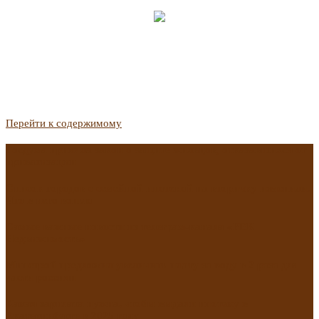
Перейти к содержимому
Госдума приняла закон о защите жильцов, отказавшихся от
приватизации
Список городов с семейной ипотекой на вторичку изменили.
Что в него вошло
Самые важные новости из телеграм-канала «РБК
Недвижимость»
Минстрой предложил увеличить плату за воду в 2 раза для
части россиян
Какая зарплата нужна, чтобы выдали ипотеку в
Екатеринбурге в 2025 году