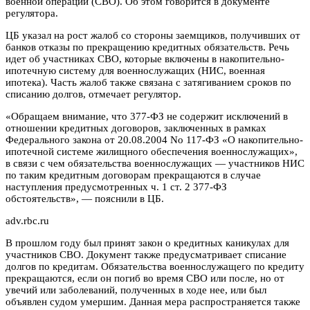
военной операции (СВО). Об этом говорится в документе
регулятора.
ЦБ указал на рост жалоб со стороны заемщиков, получивших от
банков отказы по прекращению кредитных обязательств. Речь
идет об участниках СВО, которые включены в накопительно-
ипотечную систему для военнослужащих (НИС, военная
ипотека). Часть жалоб также связана с затягиванием сроков по
списанию долгов, отмечает регулятор.
«Обращаем внимание, что 377-ФЗ не содержит исключений в
отношении кредитных договоров, заключенных в рамках
Федерального закона от 20.08.2004 No 117-ФЗ «О накопительно-
ипотечной системе жилищного обеспечения военнослужащих»,
в связи с чем обязательства военнослужащих — участников НИС
по таким кредитным договорам прекращаются в случае
наступления предусмотренных ч. 1 ст. 2 377-ФЗ
обстоятельств», — пояснили в ЦБ.
adv.rbc.ru
В прошлом году был принят закон о кредитных каникулах для
участников СВО. Документ также предусматривает списание
долгов по кредитам. Обязательства военнослужащего по кредиту
прекращаются, если он погиб во время СВО или после, но от
увечий или заболеваний, полученных в ходе нее, или был
объявлен судом умершим. Данная мера распространяется также