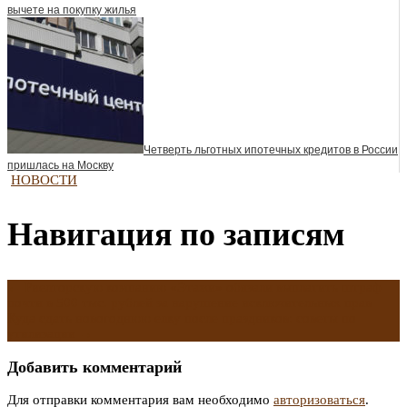
вычете на покупку жилья
Четверть льготных ипотечных кредитов в России
пришлась на Москву
НОВОСТИ
Навигация по записям
←
Риелторскую компанию «Этажи» обязали выплатить штраф
почти в 500 тыс. рублей за нарушение исключительных прав
Куда сдать новогоднюю елку после праздников: советы по
утилизации
→
Добавить комментарий
Для отправки комментария вам необходимо
авторизоваться
.