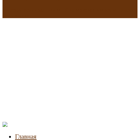
В исторических зданиях МГУ на Моховой в Москве началась
реставрация
Новости
недвижимости
Главная