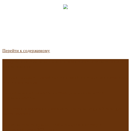
Перейти к содержимому
Госдума приняла закон о защите жильцов, отказавшихся от
приватизации
Список городов с семейной ипотекой на вторичку изменили.
Что в него вошло
Самые важные новости из телеграм-канала «РБК
Недвижимость»
Минстрой предложил увеличить плату за воду в 2 раза для
части россиян
Какая зарплата нужна, чтобы выдали ипотеку в
Екатеринбурге в 2025 году