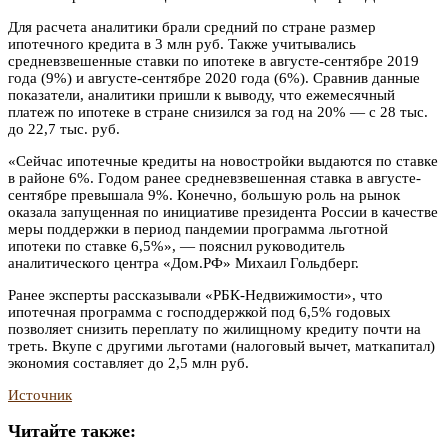
Для расчета аналитики брали средний по стране размер
ипотечного кредита в 3 млн руб. Также учитывались
средневзвешенные ставки по ипотеке в августе-сентябре 2019
года (9%) и августе-сентябре 2020 года (6%). Сравнив данные
показатели, аналитики пришли к выводу, что ежемесячный
платеж по ипотеке в стране снизился за год на 20% — с 28 тыс.
до 22,7 тыс. руб.
«Сейчас ипотечные кредиты на новостройки выдаются по ставке
в районе 6%. Годом ранее средневзвешенная ставка в августе-
сентябре превышала 9%. Конечно, большую роль на рынок
оказала запущенная по инициативе президента России в качестве
меры поддержки в период пандемии программа льготной
ипотеки по ставке 6,5%», — пояснил руководитель
аналитического центра «Дом.РФ» Михаил Гольдберг.
Ранее эксперты рассказывали «РБК-Недвижимости», что
ипотечная программа с господдержкой под 6,5% годовых
позволяет снизить переплату по жилищному кредиту почти на
треть. Вкупе с другими льготами (налоговый вычет, маткапитал)
экономия составляет до 2,5 млн руб.
Источник
Читайте также: