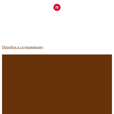
Перейти к содержимому
Госдума приняла закон о защите жильцов, отказавшихся от
приватизации
Список городов с семейной ипотекой на вторичку изменили.
Что в него вошло
Самые важные новости из телеграм-канала «РБК
Недвижимость»
Минстрой предложил увеличить плату за воду в 2 раза для
части россиян
Какая зарплата нужна, чтобы выдали ипотеку в