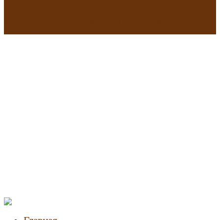
Екатеринбурге в 2025 году
В исторических зданиях МГУ на Моховой в Москве началась
реставрация
Новости
недвижимости