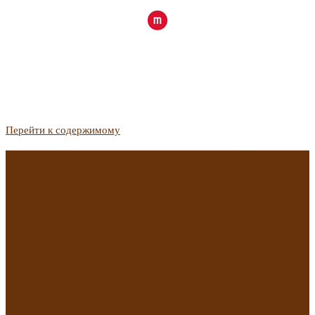
Перейти к содержимому
Госдума приняла закон о защите жильцов, отказавшихся от
приватизации
Список городов с семейной ипотекой на вторичку изменили.
Что в него вошло
Самые важные новости из телеграм-канала «РБК
Недвижимость»
Минстрой предложил увеличить плату за воду в 2 раза для
части россиян
Какая зарплата нужна, чтобы выдали ипотеку в