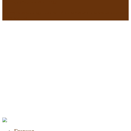
Екатеринбурге в 2025 году
В исторических зданиях МГУ на Моховой в Москве началась
реставрация
Новости
недвижимости