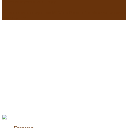
Екатеринбурге в 2025 году
В исторических зданиях МГУ на Моховой в Москве началась
реставрация
Новости
недвижимости