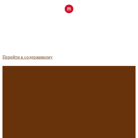
Перейти к содержимому
Госдума приняла закон о защите жильцов, отказавшихся от
приватизации
Список городов с семейной ипотекой на вторичку изменили.
Что в него вошло
Самые важные новости из телеграм-канала «РБК
Недвижимость»
Минстрой предложил увеличить плату за воду в 2 раза для
части россиян
Какая зарплата нужна, чтобы выдали ипотеку в