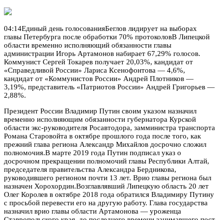
04:14Единый день голосованияБеглов лидирует на выборах
главы Петербурга после обработки 70% протоколовВ Липецкой
области временно исполняющий обязанности главы
администрации Игорь Артамонов набирает 67,29% голосов.
Коммунист Сергей Токарев получает 20,03%, кандидат от
«Справедливой России» Лариса Ксенофонтова — 4,6%,
кандидат от «Коммунистов России» Андрей Плотников —
3,19%, представитель «Патриотов России» Андрей Григорьев —
2,88%.
Президент России Владимир Путин своим указом назначил
временно исполняющим обязанности губернатора Курской
области экс-руководителя Росавтодора, замминистра транспорта
Романа Старовойта в октябре прошлого года после того, как
прежний глава региона Александр Михайлов досрочно сложил
полномочия.В марте 2019 года Путин подписал указ о
досрочном прекращении полномочий главы Республики Алтай,
председателя правительства Александра Бердникова,
руководившего регионом почти 13 лет. Врио главы региона был
назначен Хорохордин.Возглавлявший Липецкую область 20 лет
Олег Королев в октябре 2018 года обратился Владимиру Путину
с просьбой перевести его на другую работу. Глава государства
назначил врио главы области Артамонова — уроженца
Ставропольского края, до последнего времени занимавшего пост