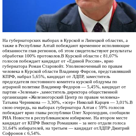
На губернаторс
ких выборах в Курской и Липецкой областях, а
также в Республике Алтай побеждают временное исполняющие
обязанности глав регионов, об этом свидетельствуют результаты
обработки 100% протоколов.В Курской области с 81,07%
голосов побеждает кандидат от «Единой России», врио
губернатора Роман Старовойт. Уполномоченный по правам
человека в Курской области Владимир Фирсов, представлявший
КПРФ, набрал 5,65%, кандидат от ЛДПР, заместитель
председателя постоянного комитета курской облдумы по
аграрной политике Владимир Федоров — 5,45%, кандидат от
партии «Зеленые» ,заместитель директора общественной
организации «Железногорский Центр по правам человека»
Татьяна Черникова — 3,30%, «эсер» Николай Карцев — 3,01%.В
свою очередь, на выборах губернатора Алтая с 59% голосов
побеждает врио главы республики Олег Хорохордин, сообщили
РИА Новости в республиканском избиркоме. На втором месте
кандидат от КПРФ Виктор Ромашкин – за него отдали голоса
31,64% избирателей, на третьем — кандидат отЛДПР Дмитрий
Софронов с 6,54%.