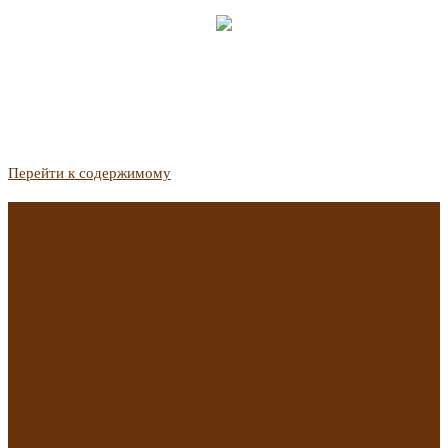
Перейти к содержимому
Госдума приняла закон о защите жильцов, отказавшихся от
приватизации
Список городов с семейной ипотекой на вторичку изменили.
Что в него вошло
Самые важные новости из телеграм-канала «РБК
Недвижимость»
Минстрой предложил увеличить плату за воду в 2 раза для
части россиян
Какая зарплата нужна, чтобы выдали ипотеку в
Екатеринбурге в 2025 году