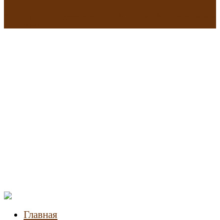
В исторических зданиях МГУ на Моховой в Москве началась
реставрация
Новости
недвижимости
Главная