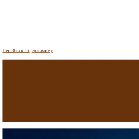
Перейти к содержимому
Госдума приняла закон о защите жильцов, отказавшихся от 
Список городов с семейной ипотекой на вторичку изменили. 
Самые важные новости из телеграм-канала «РБК Недвижимо
Минстрой предложил увеличить плату за воду в 2 раза для час
Какая зарплата нужна, чтобы выдали ипотеку в Екатеринбурге
В исторических зданиях МГУ на Моховой в Москве началась 