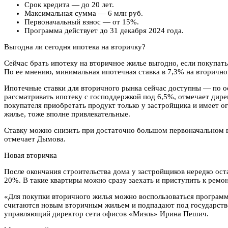
Срок кредита — до 20 лет.
Максимальная сумма — 6 млн руб.
Первоначальный взнос — от 15%.
Программа действует до 31 декабря 2024 года.
Выгодна ли сегодня ипотека на вторичку?
Сейчас брать ипотеку на вторичное жилье выгодно, если покупат
По ее мнению, минимальная ипотечная ставка в 7,3% на вторично
Ипотечные ставки для вторичного рынка сейчас доступны — по о
рассматривать ипотеку с господдержкой под 6,5%, отмечает дир
покупателя приобретать продукт только у застройщика и имеет о
жилье, тоже вполне привлекательные.
Ставку можно снизить при достаточно большом первоначальном в
отмечает Дымова.
Новая вторичка
После окончания строительства дома у застройщиков нередко ост
20%. В такие квартиры можно сразу заехать и приступить к ремон
«Для покупки вторичного жилья можно воспользоваться программо
считаются новым вторичным жильем и подпадают под государстве
управляющий директор сети офисов «Миэль» Ирина Пешич.