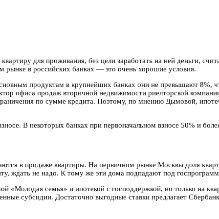
ь квартиру для проживания, без цели заработать на ней деньги, с
м рынке в российских банках — это очень хорошие условия.
сновным продуктам в крупнейших банках они не превышают 8%, что
ектор офиса продаж вторичной недвижимости риелторской компании
граничения по сумме кредита. Поэтому, по мнению Дымовой, ипоте
зносе. В некоторых банках при первоначальном взносе 50% и боле
аются в продаже квартиры. На первичном рынке Москвы доля кварт
ту, ждать не надо. К тому же эти дома подпадают под госпрограмм
й «Молодая семья» и ипотекой с господдержкой, но только на ква
нные субсидии. Достаточно выгодные ставки предлагает Сбербанк