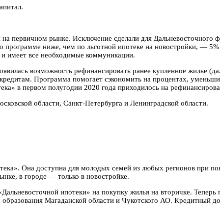
апитал.
я на первичном рынке. Исключение сделали для Дальневосточного 
по программе ниже, чем по льготной ипотеке на новостройки, — 5% 
и и имеет все необходимые коммуникации.
оявилась возможность рефинансировать ранее купленное жилье (даж
 кредитам. Программа помогает сэкономить на процентах, уменьши
ека» в первом полугодии 2020 года приходилось на рефинансирова
сковской области, Санкт-Петербурга и Ленинградской области.
тека». Она доступна для молодых семей из любых регионов при по
ынке, в городе — только в новостройке.
«Дальневосточной ипотеки» на покупку жилья на вторичке. Теперь
образования Магаданской области и Чукотского АО. Кредитный дог