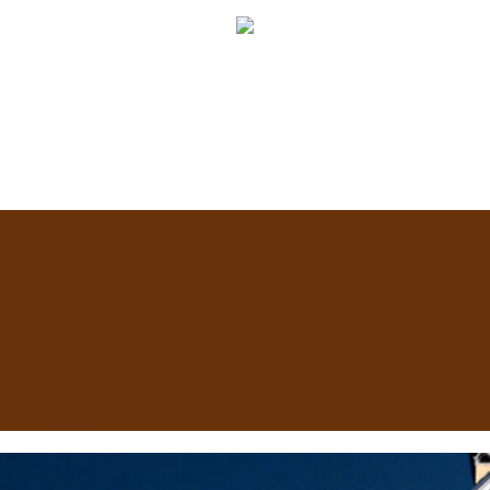
приватизации
Что в него вошло
сть»
ти россиян
 в 2025 году
реставрация