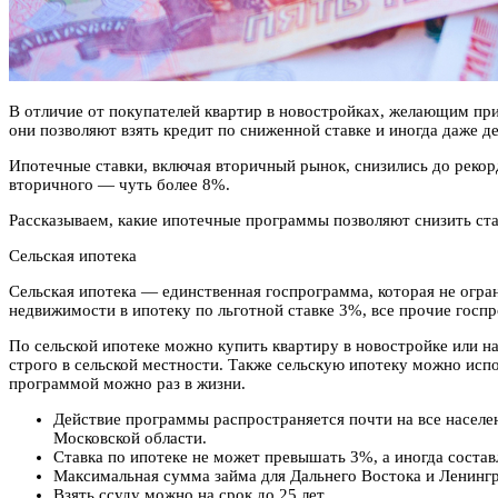
В отличие от покупателей квартир в новостройках, желающим при
они позволяют взять кредит по сниженной ставке и иногда даже д
Ипотечные ставки, включая вторичный рынок, снизились до рекорд
вторичного — чуть более 8%.
Рассказываем, какие ипотечные программы позволяют снизить ста
Сельская ипотека
Сельская ипотека — единственная госпрограмма, которая не огр
недвижимости в ипотеку по льготной ставке 3%, все прочие госп
По сельской ипотеке можно купить квартиру в новостройке или на
строго в сельской местности. Также сельскую ипотеку можно исп
программой можно раз в жизни.
Действие программы распространяется почти на все населе
Московской области.
Ставка по ипотеке не может превышать 3%, а иногда состав
Максимальная сумма займа для Дальнего Востока и Ленингр
Взять ссуду можно на срок до 25 лет.