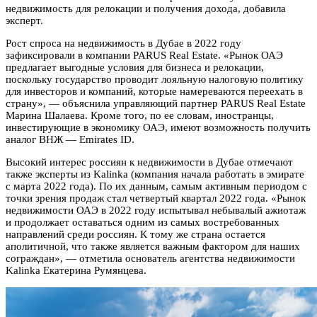
недвижимость для релокации и получения дохода, добавила
эксперт.
Рост спроса на недвижимость в Дубае в 2022 году
зафиксировали в компании PARUS Real Estate. «Рынок ОАЭ
предлагает выгодные условия для бизнеса и релокации,
поскольку государство проводит лояльную налоговую политику
для инвесторов и компаний, которые намереваются переехать в
страну», — объяснила управляющий партнер PARUS Real Estate
Марина Шалаева. Кроме того, по ее словам, иностранцы,
инвестирующие в экономику ОАЭ, имеют возможность получить
аналог ВНЖ — Emirates ID.
Высокий интерес россиян к недвижимости в Дубае отмечают
также эксперты из Kalinka (компания начала работать в эмирате
с марта 2022 года). По их данным, самым активным периодом с
точки зрения продаж стал четвертый квартал 2022 года. «Рынок
недвижимости ОАЭ в 2022 году испытывал небывалый ажиотаж
и продолжает оставаться одним из самых востребованных
направлений среди россиян. К тому же страна остается
аполитичной, что также является важным фактором для наших
сограждан», — отметила основатель агентства недвижимости
Kalinka Екатерина Румянцева.