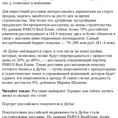
тыс.), отмечают в компании.
Для инвестиций россияне интересовались вариантами на старте
продаж, надеясь заработать на росте цен за время
строительства. Тем более что дубайские застройщики
предлагают беспроцентную рассрочку до конца строительства.
По данным PARUS Real Estate, сейчас более 70% российских
клиентов рассматривают в ОАЭ покупку двух и более объектов в
связи с высоким инвестиционным потенциалом. Самый
востребованный бюджет покупки — 70–280 млн руб. ($1–4 млн).
«В Дубае наблюдается спрос в том числе на новостройки,
которые, возможно, позже будут перепродаваться с приростом
цены от 20% до 40%», — рассказала управляющий партнер
PARUS Real Estate. Также россияне рассматривали покупку
готового бизнеса в Дубае — пулов апартаментов с арендаторами
в туристических зонах и управляющей компанией, которая будет
сдавать эти апартаменты в аренду. В таком случае доходность
может достигать 8%, добавила Марина Шалаева.
Читайте также
: Россияне выбирают Турцию: как сейчас купить
жилье и сколько это стоит
Портрет российского покупателя в Дубае
Покупателями российской недвижимости в Дубае стали
состоятельные россияне. По данным PARUS RealEstate, более