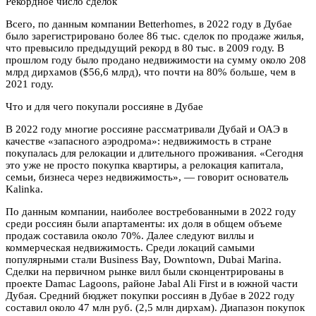
Рекордное число сделок
Всего, по данным компании Betterhomes, в 2022 году в Дубае
было зарегистрировано более 86 тыс. сделок по продаже жилья,
что превысило предыдущий рекорд в 80 тыс. в 2009 году. В
прошлом году было продано недвижимости на сумму около 208
млрд дирхамов ($56,6 млрд), что почти на 80% больше, чем в
2021 году.
Что и для чего покупали россияне в Дубае
В 2022 году многие россияне рассматривали Дубай и ОАЭ в
качестве «запасного аэродрома»: недвижимость в стране
покупалась для релокации и длительного проживания. «Сегодня
это уже не просто покупка квартиры, а релокация капитала,
семьи, бизнеса через недвижимость», — говорит основатель
Kalinka.
По данным компании, наиболее востребованными в 2022 году
среди россиян были апартаменты: их доля в общем объеме
продаж составила около 70%. Далее следуют виллы и
коммерческая недвижимость. Среди локаций самыми
популярными стали Business Bay, Downtown, Dubai Marina.
Сделки на первичном рынке вилл были сконцентрированы в
проекте Damac Lagoons, районе Jabal Ali First и в южной части
Дубая. Средний бюджет покупки россиян в Дубае в 2022 году
составил около 47 млн руб. (2,5 млн дирхам). Диапазон покупок