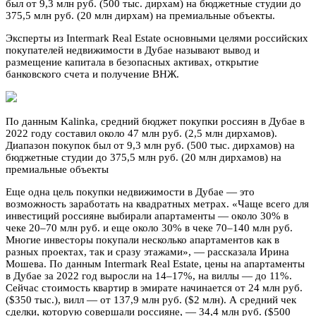
был от 9,3 млн руб. (500 тыс. дирхам) на бюджетные студии до
375,5 млн руб. (20 млн дирхам) на премиальные объекты.
Эксперты из Intermark Real Estate основными целями российских
покупателей недвижимости в Дубае называют вывод и
размещение капитала в безопасных активах, открытие
банковского счета и получение ВНЖ.
По данным Kalinka, средний бюджет покупки россиян в Дубае в
2022 году составил около 47 млн руб. (2,5 млн дирхамов).
Диапазон покупок был от 9,3 млн руб. (500 тыс. дирхамов) на
бюджетные студии до 375,5 млн руб. (20 млн дирхамов) на
премиальные объекты
Еще одна цель покупки недвижимости в Дубае — это
возможность заработать на квадратных метрах. «Чаще всего для
инвестиций россияне выбирали апартаменты — около 30% в
чеке 20–70 млн руб. и еще около 30% в чеке 70–140 млн руб.
Многие инвесторы покупали несколько апартаментов как в
разных проектах, так и сразу этажами», — рассказала Ирина
Мошева. По данным Intermark Real Estate, цены на апартаменты
в Дубае за 2022 год выросли на 14–17%, на виллы — до 11%.
Сейчас стоимость квартир в эмирате начинается от 24 млн руб.
($350 тыс.), вилл — от 137,9 млн руб. ($2 млн). А средний чек
сделки, которую совершали россияне, — 34,4 млн руб. ($500