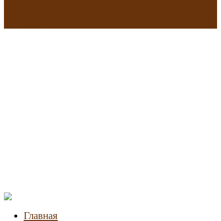
В исторических зданиях МГУ на Моховой в Москве началась
реставрация
Новости
недвижимости
Главная