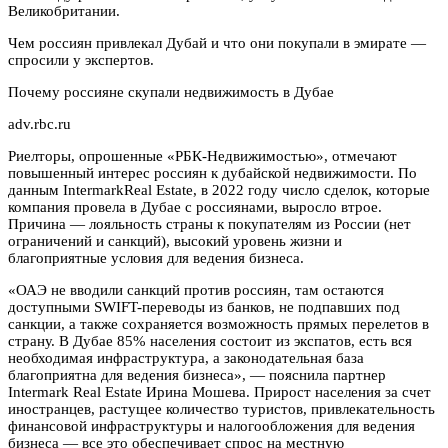
Великобритании.
Чем россиян привлекал Дубай и что они покупали в эмирате —
спросили у экспертов.
Почему россияне скупали недвижимость в Дубае
adv.rbc.ru
Риелторы, опрошенные «РБК-Недвижимостью», отмечают
повышенный интерес россиян к дубайской недвижимости. По
данным IntermarkReal Estate, в 2022 году число сделок, которые
компания провела в Дубае с россиянами, выросло втрое.
Причина — лояльность страны к покупателям из России (нет
ограничений и санкций), высокий уровень жизни и
благоприятные условия для ведения бизнеса.
«ОАЭ не вводили санкций против россиян, там остаются
доступными SWIFT-переводы из банков, не подпавших под
санкции, а также сохраняется возможность прямых перелетов в
страну. В Дубае 85% населения состоит из экспатов, есть вся
необходимая инфраструктура, а законодательная база
благоприятна для ведения бизнеса», — пояснила партнер
Intermark Real Estate Ирина Мошева. Прирост населения за счет
иностранцев, растущее количество туристов, привлекательность
финансовой инфраструктуры и налогообложения для ведения
бизнеса — все это обеспечивает спрос на местную