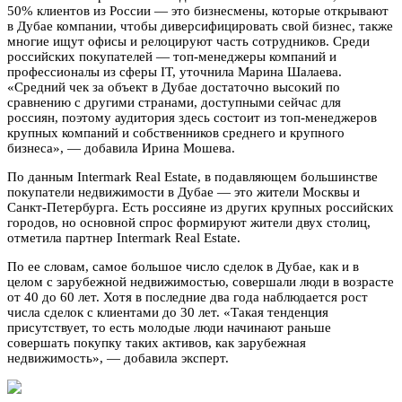
50% клиентов из России — это бизнесмены, которые открывают
в Дубае компании, чтобы диверсифицировать свой бизнес, также
многие ищут офисы и релоцируют часть сотрудников. Среди
российских покупателей — топ-менеджеры компаний и
профессионалы из сферы IT, уточнила Марина Шалаева.
«Средний чек за объект в Дубае достаточно высокий по
сравнению с другими странами, доступными сейчас для
россиян, поэтому аудитория здесь состоит из топ-менеджеров
крупных компаний и собственников среднего и крупного
бизнеса», — добавила Ирина Мошева.
По данным Intermark Real Estate, в подавляющем большинстве
покупатели недвижимости в Дубае — это жители Москвы и
Санкт-Петербурга. Есть россияне из других крупных российских
городов, но основной спрос формируют жители двух столиц,
отметила партнер Intermark Real Estate.
По ее словам, самое большое число сделок в Дубае, как и в
целом с зарубежной недвижимостью, совершали люди в возрасте
от 40 до 60 лет. Хотя в последние два года наблюдается рост
числа сделок с клиентами до 30 лет. «Такая тенденция
присутствует, то есть молодые люди начинают раньше
совершать покупку таких активов, как зарубежная
недвижимость», — добавила эксперт.