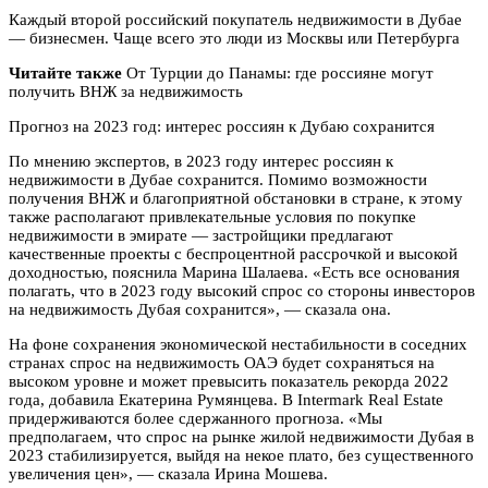
Каждый второй российский покупатель недвижимости в Дубае
— бизнесмен. Чаще всего это люди из Москвы или Петербурга
Читайте также
От Турции до Панамы: где россияне могут
получить ВНЖ за недвижимость
Прогноз на 2023 год: интерес россиян к Дубаю сохранится
По мнению экспертов, в 2023 году интерес россиян к
недвижимости в Дубае сохранится. Помимо возможности
получения ВНЖ и благоприятной обстановки в стране, к этому
также располагают привлекательные условия по покупке
недвижимости в эмирате — застройщики предлагают
качественные проекты с беспроцентной рассрочкой и высокой
доходностью, пояснила Марина Шалаева. «Есть все основания
полагать, что в 2023 году высокий спрос со стороны инвесторов
на недвижимость Дубая сохранится», — сказала она.
На фоне сохранения экономической нестабильности в соседних
странах спрос на недвижимость ОАЭ будет сохраняться на
высоком уровне и может превысить показатель рекорда 2022
года, добавила Екатерина Румянцева. В Intermark Real Estate
придерживаются более сдержанного прогноза. «Мы
предполагаем, что спрос на рынке жилой недвижимости Дубая в
2023 стабилизируется, выйдя на некое плато, без существенного
увеличения цен», — сказала Ирина Мошева.