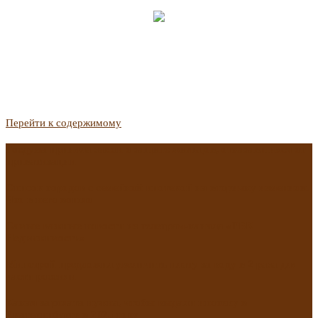
Перейти к содержимому
Госдума приняла закон о защите жильцов, отказавшихся от
приватизации
Список городов с семейной ипотекой на вторичку изменили.
Что в него вошло
Самые важные новости из телеграм-канала «РБК
Недвижимость»
Минстрой предложил увеличить плату за воду в 2 раза для
части россиян
Какая зарплата нужна, чтобы выдали ипотеку в
Екатеринбурге в 2025 году