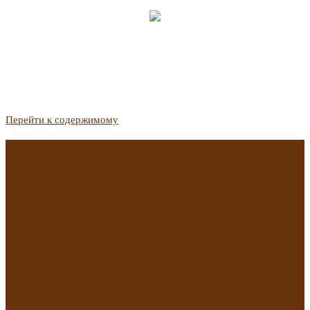
Перейти к содержимому
Госдума приняла закон о защите жильцов, отказавшихся от
приватизации
Список городов с семейной ипотекой на вторичку изменили.
Что в него вошло
Самые важные новости из телеграм-канала «РБК
Недвижимость»
Минстрой предложил увеличить плату за воду в 2 раза для
части россиян
Какая зарплата нужна, чтобы выдали ипотеку в
Екатеринбурге в 2025 году