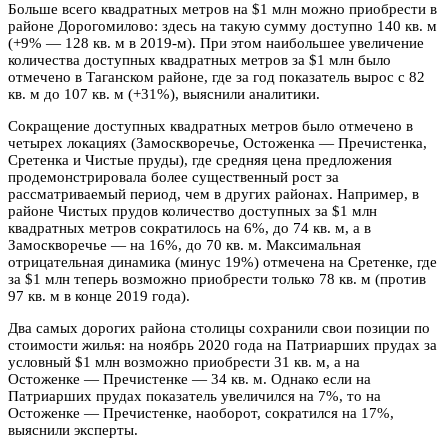
Больше всего квадратных метров на $1 млн можно приобрести в
районе Дорогомилово: здесь на такую сумму доступно 140 кв. м
(+9% — 128 кв. м в 2019-м). При этом наибольшее увеличение
количества доступных квадратных метров за $1 млн было
отмечено в Таганском районе, где за год показатель вырос с 82
кв. м до 107 кв. м (+31%), выяснили аналитики.
Сокращение доступных квадратных метров было отмечено в
четырех локациях (Замоскворечье, Остоженка — Пречистенка,
Сретенка и Чистые пруды), где средняя цена предложения
продемонстрировала более существенный рост за
рассматриваемый период, чем в других районах. Например, в
районе Чистых прудов количество доступных за $1 млн
квадратных метров сократилось на 6%, до 74 кв. м, а в
Замоскворечье — на 16%, до 70 кв. м. Максимальная
отрицательная динамика (минус 19%) отмечена на Сретенке, где
за $1 млн теперь возможно приобрести только 78 кв. м (против
97 кв. м в конце 2019 года).
Два самых дорогих района столицы сохранили свои позиции по
стоимости жилья: на ноябрь 2020 года на Патриарших прудах за
условный $1 млн возможно приобрести 31 кв. м, а на
Остоженке — Пречистенке — 34 кв. м. Однако если на
Патриарших прудах показатель увеличился на 7%, то на
Остоженке — Пречистенке, наоборот, сократился на 17%,
выяснили эксперты.