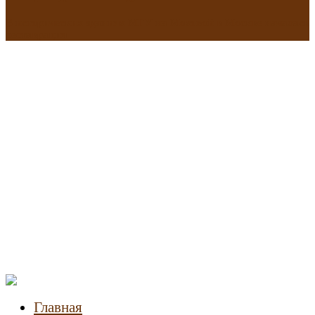
В исторических зданиях МГУ на Моховой в Москве началась
реставрация
Новости
недвижимости
Главная