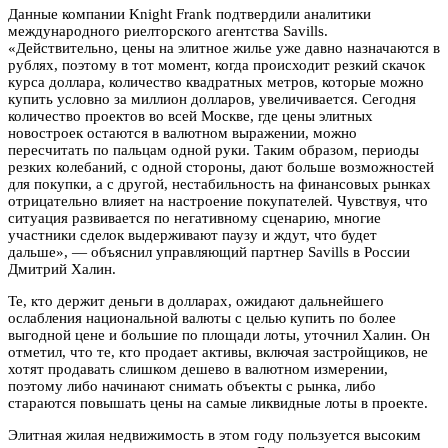
Данные компании Knight Frank подтвердили аналитики
международного риелторского агентства Savills.
«Действительно, цены на элитное жилье уже давно назначаются в
рублях, поэтому в тот момент, когда происходит резкий скачок
курса доллара, количество квадратных метров, которые можно
купить условно за миллион долларов, увеличивается. Сегодня
количество проектов во всей Москве, где цены элитных
новостроек остаются в валютном выражении, можно
пересчитать по пальцам одной руки. Таким образом, периоды
резких колебаний, с одной стороны, дают больше возможностей
для покупки, а с другой, нестабильность на финансовых рынках
отрицательно влияет на настроение покупателей. Чувствуя, что
ситуация развивается по негативному сценарию, многие
участники сделок выдерживают паузу и ждут, что будет
дальше», — объяснил управляющий партнер Savills в России
Дмитрий Халин.
Те, кто держит деньги в долларах, ожидают дальнейшего
ослабления национальной валюты с целью купить по более
выгодной цене и большие по площади лоты, уточнил Халин. Он
отметил, что те, кто продает активы, включая застройщиков, не
хотят продавать слишком дешево в валютном измерении,
поэтому либо начинают снимать объекты с рынка, либо
стараются повышать цены на самые ликвидные лоты в проекте.
Элитная жилая недвижимость в этом году пользуется высоким