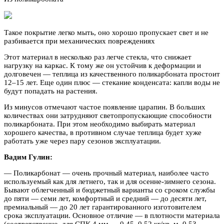
Такое покрытие легко мыть, оно хорошо пропускает свет и не
разбивается при механических повреждениях
Этот материал в несколько раз легче стекла, что снижает
нагрузку на каркас. К тому же он устойчив к деформации и
долговечен — теплица из качественного поликарбоната простоит
12–15 лет. Еще один плюс — стекание конденсата: капли воды не
будут попадать на растения.
Из минусов отмечают частое появление царапин. В больших
количествах они затрудняют светопропускающие способности
поликарбоната. При этом необходимо выбирать материал
хорошего качества, в противном случае теплица будет хуже
работать уже через пару сезонов эксплуатации.
Вадим Гулин:
— Поликарбонат — очень прочный материал, наиболее часто
используемый как для летнего, так и для осенне-зимнего сезона.
Бывают облегченный и бюджетный варианты со сроком службы
до пяти — семи лет, комфортный и средний — до десяти лет,
премиальный — до 20 лет гарантированного изготовителем
срока эксплуатации. Основное отличие — в плотности материала
(соответственно, для СПК 4 мм — 0,45–0,52 кг/кв. м, 0,53–