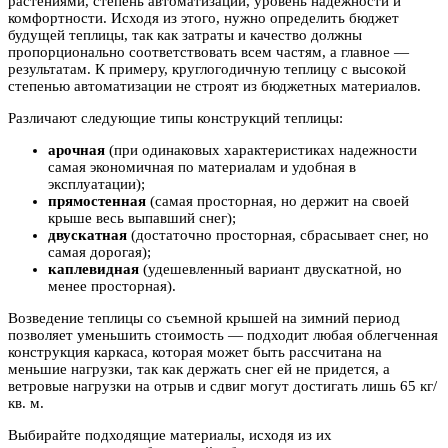
растениями, степень автоматизации, уровень надежности и
комфортности. Исходя из этого, нужно определить бюджет
будущей теплицы, так как затраты и качество должны
пропорционально соответствовать всем частям, а главное —
результатам. К примеру, круглогодичную теплицу с высокой
степенью автоматизации не строят из бюджетных материалов.
Различают следующие типы конструкций теплицы:
арочная
(при одинаковых характеристиках надежности
самая экономичная по материалам и удобная в
эксплуатации);
прямостенная
(самая просторная, но держит на своей
крыше весь выпавший снег);
двускатная
(достаточно просторная, сбрасывает снег, но
самая дорогая);
каплевидная
(удешевленный вариант двускатной, но
менее просторная).
Возведение теплицы со съемной крышей на зимний период
позволяет уменьшить стоимость — подходит любая облегченная
конструкция каркаса, которая может быть рассчитана на
меньшие нагрузки, так как держать снег ей не придется, а
ветровые нагрузки на отрыв и сдвиг могут достигать лишь 65 кг/
кв. м.
Выбирайте подходящие материалы, исходя из их