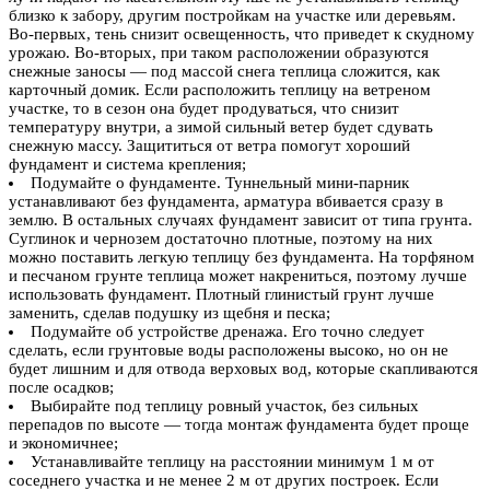
близко к забору, другим постройкам на участке или деревьям.
Во-первых, тень снизит освещенность, что приведет к скудному
урожаю. Во-вторых, при таком расположении образуются
снежные заносы — под массой снега теплица сложится, как
карточный домик. Если расположить теплицу на ветреном
участке, то в сезон она будет продуваться, что снизит
температуру внутри, а зимой сильный ветер будет сдувать
снежную массу. Защититься от ветра помогут хороший
фундамент и система крепления;
Подумайте о фундаменте. Туннельный мини-парник
устанавливают без фундамента, арматура вбивается сразу в
землю. В остальных случаях фундамент зависит от типа грунта.
Суглинок и чернозем достаточно плотные, поэтому на них
можно поставить легкую теплицу без фундамента. На торфяном
и песчаном грунте теплица может накрениться, поэтому лучше
использовать фундамент. Плотный глинистый грунт лучше
заменить, сделав подушку из щебня и песка;
Подумайте об устройстве дренажа. Его точно следует
сделать, если грунтовые воды расположены высоко, но он не
будет лишним и для отвода верховых вод, которые скапливаются
после осадков;
Выбирайте под теплицу ровный участок, без сильных
перепадов по высоте — тогда монтаж фундамента будет проще
и экономичнее;
Устанавливайте теплицу на расстоянии минимум 1 м от
соседнего участка и не менее 2 м от других построек. Если