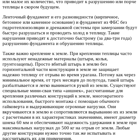
или малое их количество, что приводит к разрушению или порче
теплицы в скором будущем.
Ленточный фундамент и его разновидности (кирпичное,
бетонное или каменное основание) и фундамент из ФБС без
гидротеплоизоляции и дренажной системы при замерзании будут
быстро разрушаться и проводить холод в теплицу. Такие
нарушения приводят к достаточно быстрому (за два-три года)
разрушению фундамента и обрушению теплицы.
Также важно крепление к земле. При креплении теплицы часто
используют ненадежные материалы (штыри, колья,
грунтозацепы). Просто вбитый штырь в землю без
горизонтальной части конструкции в земле не защищает
надежно теплицу от отрыва во время урагана. Потому как через
минимальное время, от трех месяцев до полугода, такой штырь
разбалтывается и легко вынимается рукой из земли. Существуют
специальные мини-сваи типа «аншнек», рассчитанные для
крепления различных конструкций к земле, многократного
использования, быстрого монтажа с помощью обычного
гайковерта и выдерживающие огромные нагрузки. Они
вкручиваются в землю и сопротивляются вырыванию их из земли
с расчетными в их характеристиках значениями, имеют диаметр
шнека 60 мм и обеспечивают надежность удержания в земле при
максимальных нагрузках до 500 кг на отрыв от земли. Любые
другие конструкции нужно точно так же испытывать и
рассчитывать их для применения.