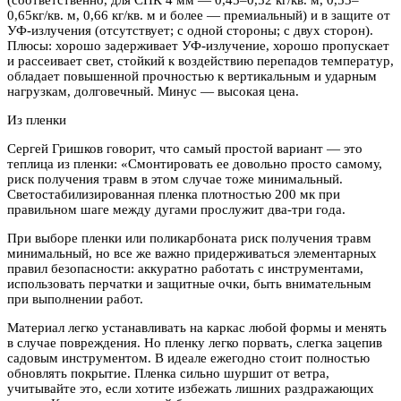
0,65кг/кв. м, 0,66 кг/кв. м и более — премиальный) и в защите от
УФ-излучения (отсутствует; с одной стороны; с двух сторон).
Плюсы: хорошо задерживает УФ-излучение, хорошо пропускает
и рассеивает свет, стойкий к воздействию перепадов температур,
обладает повышенной прочностью к вертикальным и ударным
нагрузкам, долговечный. Минус — высокая цена.
Из пленки
Сергей Гришков говорит, что самый простой вариант — это
теплица из пленки: «Смонтировать ее довольно просто самому,
риск получения травм в этом случае тоже минимальный.
Светостабилизированная пленка плотностью 200 мк при
правильном шаге между дугами прослужит два-три года.
При выборе пленки или поликарбоната риск получения травм
минимальный, но все же важно придерживаться элементарных
правил безопасности: аккуратно работать с инструментами,
использовать перчатки и защитные очки, быть внимательным
при выполнении работ.
Материал легко устанавливать на каркас любой формы и менять
в случае повреждения. Но пленку легко порвать, слегка зацепив
садовым инструментом. В идеале ежегодно стоит полностью
обновлять покрытие. Пленка сильно шуршит от ветра,
учитывайте это, если хотите избежать лишних раздражающих