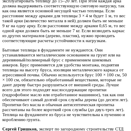
эксплуатировать теплицу до 15–20 лет. При этом каждая арка
должна выдерживать соответствующую снеговую нагрузку, так
как она является основной несущей частью теплицы. Если
расстояние между арками для теплицы 3 × 4 м будет 1 м, то вес
такой арки (количество металла в ней) должен быть не меньше
9 кг на одну арку. Если расстояние между арками 0,65 м, то вес
одной арки должен быть не меньше 7 кг. Если возводить каркас
из других материалов (дерево, пластик), нужно проводить
соответствующие расчеты устойчивости к нагрузкам.
Бытовые теплицы в фундаменте не нуждаются. Они
устанавливаются металлическим основанием на грунт или на
деревянный/полимерный брус с применением шнековых
анкеров. Брус применяется для удобства монтажа, поднятия
теплицы на высоту бруса, изоляции металлического каркаса от
агрессивной почвы. Обычно используется брус 100 × 100 см, 50
× 100 см, обязательно обработанный веществами, которые не
дают дереву быстро разрушиться от внешней среды. Лучше
всего для этого подходят маслосодержащие пропитки
(гидрофобное масло или отработанное машинное), так как они
обеспечивают самый долгий срок службы дерева (до десяти лет).
Пропитки без масла и обычная антисептическая пропитка
рассчитаны на более короткий срок службы (до двух-трех лет).
Теплица на фундаменте из бруса не чувствительна к пучению и
короблению грунта.
Сергей Гришков,
эксперт по загородному строительству СТД