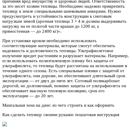
причиняя вред имуществу и здоровью людей. Ответственность
за это несет хозяин теплицы. Необходимо надежно прикрепить
теплицу к земле специальными шнековыми анкерами. Нужно
предусмотреть и устойчивость конструкции к снеговым
нагрузкам зимой (арочная теплица 3 × 4 м должна выдерживать
нагрузку на ее пологой части крыши до 1200 кг, а
прямостенная — до 2400 кг)».
При установке кровли необходимо использовать
соответствующие материалы, которые смогут обеспечить
надежность и долговечность теплицы. Ультрафиолетовое
излучение вредит растениям и разрушает материалы. Например,
если использовать полиэтиленовую пленку без защиты от
ультрафиолета, то теплица будет рассчитана на использование в
течение одного сезона. Есть специальные пленки с защитой от
ультрафиолета, они дороже, но обеспечивают длительный срок
эксплуатации — от двух до пяти лет. Сотовый поликарбонат
дорогой, но долговечный, помимо защиты от ультрафиолета он
обеспечивает высокую тепловую изоляцию, срок его
эксплуатации — до 20 лет.
Мангальная зона на даче: из чего строить и как оформить
Как сделать теплицу своими руками: пошаговая инструкция