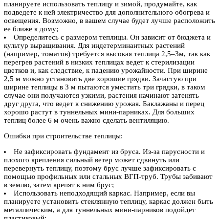
планируете использовать теплицу и зимой, продумайте, как
подведете к ней электричество для дополнительного обогрева и
освещения. Возможно, в вашем случае будет лучше расположить
ее ближе к дому;
Определитесь с размером теплицы. Он зависит от бюджета и
культур выращивания. Для индетерминантных растений
(например, томатов) требуется высокая теплица 2,5–3м, так как
перегрев растений в низких теплицах ведет к стерилизации
цветков и, как следствие, к падению урожайности. При ширине
2,5 м можно установить две хорошие грядки. Зачастую при
ширине теплицы в 3 м пытаются уместить три грядки, в таком
случае они получаются узкими, растения начинают затенять
друг друга, что ведет к снижению урожая. Баклажаны и перец
хорошо растут в туннельных мини-парниках. Для больших
теплиц более 6 м очень важно сделать вентиляцию.
Ошибки при строительстве теплицы:
Не зафиксировать фундамент из бруса. Из-за парусности и
плохого крепления сильный ветер может сдвинуть или
перевернуть теплицу, поэтому брус лучше зафиксировать с
помощью профильных или стальных ВГП-труб. Трубы забивают
в землю, затем крепят к ним брус;
Использовать неподходящий каркас. Например, если вы
планируете установить стеклянную теплицу, каркас должен быть
металлическим, а для туннельных мини-парников подойдет
пластиковый;