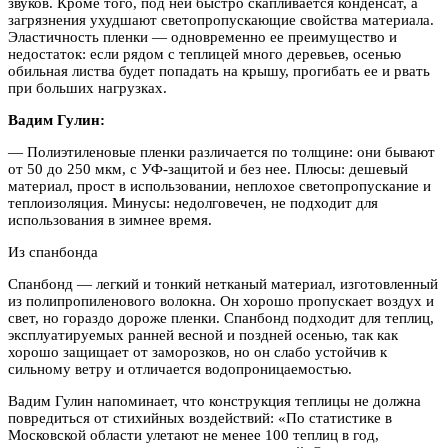
звуков. Кроме того, под ней быстро скапливается конденсат, а
загрязнения ухудшают светопропускающие свойства материала.
Эластичность пленки — одновременно ее преимущество и
недостаток: если рядом с теплицей много деревьев, осенью
обильная листва будет попадать на крышу, прогибать ее и рвать
при больших нагрузках.
Вадим Гулин:
— Полиэтиленовые пленки различается по толщине: они бывают
от 50 до 250 мкм, с УФ-защитой и без нее. Плюсы: дешевый
материал, прост в использовании, неплохое светопропускание и
теплоизоляция. Минусы: недолговечен, не подходит для
использования в зимнее время.
Из спанбонда
Спанбонд — легкий и тонкий нетканый материал, изготовленный
из полипропиленового волокна. Он хорошо пропускает воздух и
свет, но гораздо дороже пленки. Спанбонд подходит для теплиц,
эксплуатируемых ранней весной и поздней осенью, так как
хорошо защищает от заморозков, но он слабо устойчив к
сильному ветру и отличается водопроницаемостью.
Вадим Гулин напоминает, что конструкция теплицы не должна
повредиться от стихийных воздействий: «По статистике в
Московской области улетают не менее 100 теплиц в год,