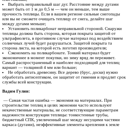
Выбрать неправильный шаг дуг. Расстояние между дугами
может быть от 1 м до 0,5 м — чем он меньше, тем выше
прочность теплицы. Если в вашем регионе сильные снегопады
или вы не сможете очищать теплицу от снега, делайте шаг
между дугами меньше;
Установить поликарбонат неправильной стороной. Снаружи
теплицы должна быть сторона, которая покрыта защитой от
ультрафиолета, в противном случае материал под воздействием
солнечных лучей будет разрушаться. Защитой покрыта та
сторона листа, на которой есть логотип производителя;
Сэкономить на поликарбонате. Тонкий материал будет
экономичнее в момент покупки, но зиму вряд ли переживет.
Самый распространенный и наиболее подходящий для теплиц
вариант — толщиной 4 мм или больше;
Не обработать древесину. Все дерево (брус, доски) нужно
обработать антисептиком, он защитит от гниения и продлит срок
службы всей конструкции.
Вадим Гулин:
— Самая частая ошибка — экономия на материалах. При
строительстве теплиц в целях экономии часто используют
некачественные материалы, не соответствующие параметрам
надежности конструкции теплицы: тонкостенные трубы,
бюджетный СПК, увеличенный шаг между несущими частями
каркаса (дугами), неэффективные элементы крепления к земле