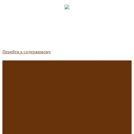
Перейти к содержимому
Госдума приняла закон о защите жильцов, отказавшихся от
приватизации
Список городов с семейной ипотекой на вторичку изменили.
Что в него вошло
Самые важные новости из телеграм-канала «РБК
Недвижимость»
Минстрой предложил увеличить плату за воду в 2 раза для
части россиян
Какая зарплата нужна, чтобы выдали ипотеку в
Екатеринбурге в 2025 году