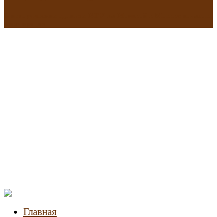
В исторических зданиях МГУ на Моховой в Москве началась
реставрация
Новости
недвижимости
Главная