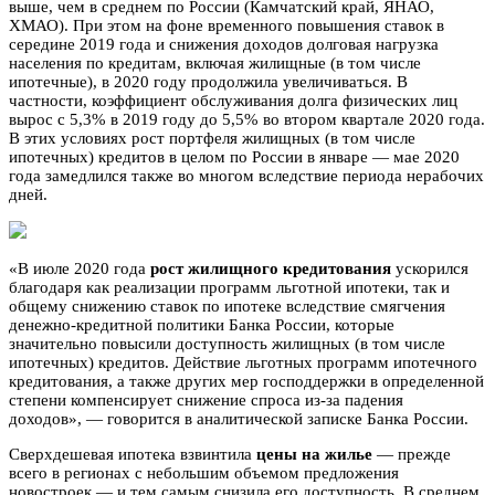
выше, чем в среднем по России (Камчатский край, ЯНАО,
ХМАО). При этом на фоне временного повышения ставок в
середине 2019 года и снижения доходов долговая нагрузка
населения по кредитам, включая жилищные (в том числе
ипотечные), в 2020 году продолжила увеличиваться. В
частности, коэффициент обслуживания долга физических лиц
вырос с 5,3% в 2019 году до 5,5% во втором квартале 2020 года.
В этих условиях рост портфеля жилищных (в том числе
ипотечных) кредитов в целом по России в январе — мае 2020
года замедлился также во многом вследствие периода нерабочих
дней.
«В июле 2020 года
рост жилищного кредитования
ускорился
благодаря как реализации программ льготной ипотеки, так и
общему снижению ставок по ипотеке вследствие смягчения
денежно-кредитной политики Банка России, которые
значительно повысили доступность жилищных (в том числе
ипотечных) кредитов. Действие льготных программ ипотечного
кредитования, а также других мер господдержки в определенной
степени компенсирует снижение спроса из-за падения
доходов», — говорится в аналитической записке Банка России.
Сверхдешевая ипотека взвинтила
цены на жилье
— прежде
всего в регионах с небольшим объемом предложения
новостроек — и тем самым снизила его доступность. В среднем