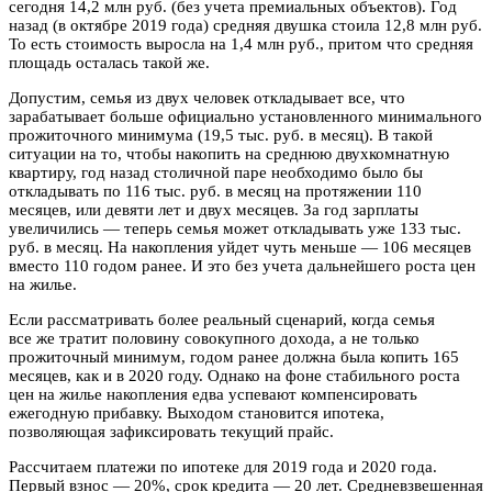
сегодня 14,2 млн руб. (без учета премиальных объектов). Год
назад (в октябре 2019 года) средняя двушка стоила 12,8 млн руб.
То есть стоимость выросла на 1,4 млн руб., притом что средняя
площадь осталась такой же.
Допустим, семья из двух человек откладывает все, что
зарабатывает больше официально установленного минимального
прожиточного минимума (19,5 тыс. руб. в месяц). В такой
ситуации на то, чтобы накопить на среднюю двухкомнатную
квартиру, год назад столичной паре необходимо было бы
откладывать по 116 тыс. руб. в месяц на протяжении 110
месяцев, или девяти лет и двух месяцев. За год зарплаты
увеличились — теперь семья может откладывать уже 133 тыс.
руб. в месяц. На накопления уйдет чуть меньше — 106 месяцев
вместо 110 годом ранее. И это без учета дальнейшего роста цен
на жилье.
Если рассматривать более реальный сценарий, когда семья
все же тратит половину совокупного дохода, а не только
прожиточный минимум, годом ранее должна была копить 165
месяцев, как и в 2020 году. Однако на фоне стабильного роста
цен на жилье накопления едва успевают компенсировать
ежегодную прибавку. Выходом становится ипотека,
позволяющая зафиксировать текущий прайс.
Рассчитаем платежи по ипотеке для 2019 года и 2020 года.
Первый взнос — 20%, срок кредита — 20 лет. Средневзвешенная