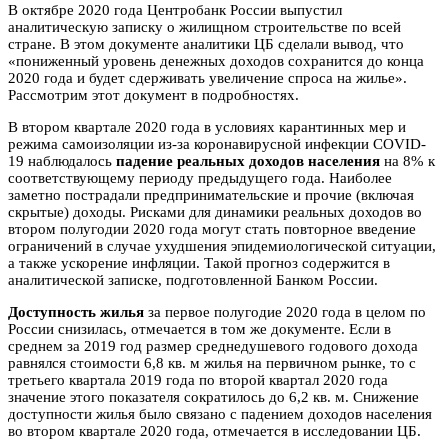
В октябре 2020 года Центробанк России выпустил
аналитическую записку о жилищном строительстве по всей
стране. В этом документе аналитики ЦБ сделали вывод, что
«пониженный уровень денежных доходов сохранится до конца
2020 года и будет сдерживать увеличение спроса на жилье».
Рассмотрим этот документ в подробностях.
В втором квартале 2020 года в условиях карантинных мер и
режима самоизоляции из-за коронавирусной инфекции COVID-
19 наблюдалось
падение реальных доходов населения
на 8% к
соответствующему периоду предыдущего года. Наиболее
заметно пострадали предпринимательские и прочие (включая
скрытые) доходы. Рисками для динамики реальных доходов во
втором полугодии 2020 года могут стать повторное введение
ограничений в случае ухудшения эпидемиологической ситуации,
а также ускорение инфляции. Такой прогноз содержится в
аналитической записке, подготовленной Банком России.
Доступность жилья
за первое полугодие 2020 года в целом по
России снизилась, отмечается в том же документе. Если в
среднем за 2019 год размер среднедушевого годового дохода
равнялся стоимости 6,8 кв. м жилья на первичном рынке, то с
третьего квартала 2019 года по второй квартал 2020 года
значение этого показателя сократилось до 6,2 кв. м. Снижение
доступности жилья было связано с падением доходов населения
во втором квартале 2020 года, отмечается в исследовании ЦБ.