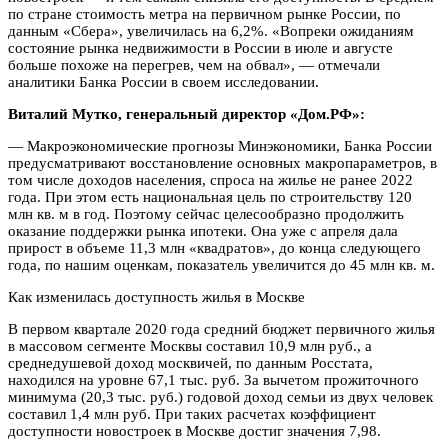
по стране стоимость метра на первичном рынке России, по
данным «Сбера», увеличилась на 6,2%. «Вопреки ожиданиям
состояние рынка недвижимости в России в июле и августе
больше похоже на перегрев, чем на обвал», — отмечали
аналитики Банка России в своем исследовании.
Виталий Мутко, генеральный директор «Дом.РФ»:
— Макроэкономические прогнозы Минэкономики, Банка России
предусматривают восстановление основных макропараметров, в
том числе доходов населения, спроса на жилье не ранее 2022
года. При этом есть национальная цель по строительству 120
млн кв. м в год. Поэтому сейчас целесообразно продолжить
оказание поддержки рынка ипотеки. Она уже с апреля дала
прирост в объеме 11,3 млн «квадратов», до конца следующего
года, по нашим оценкам, показатель увеличится до 45 млн кв. м.
Как изменилась доступность жилья в Москве
В первом квартале 2020 года средний бюджет первичного жилья
в массовом сегменте Москвы составил 10,9 млн руб., а
среднедушевой доход москвичей, по данным Росстата,
находился на уровне 67,1 тыс. руб. За вычетом прожиточного
минимума (20,3 тыс. руб.) годовой доход семьи из двух человек
составил 1,4 млн руб. При таких расчетах коэффициент
доступности новостроек в Москве достиг значения 7,98.