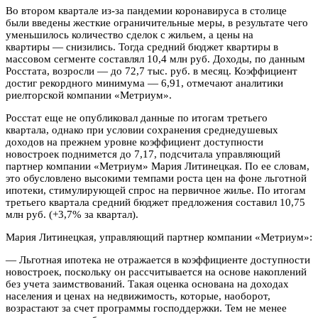
Во втором квартале из-за пандемии коронавируса в столице
были введены жесткие ограничительные меры, в результате чего
уменьшилось количество сделок с жильем, а цены на
квартиры — снизились. Тогда средний бюджет квартиры в
массовом сегменте составлял 10,4 млн руб. Доходы, по данным
Росстата, возросли — до 72,7 тыс. руб. в месяц. Коэффициент
достиг рекордного минимума — 6,91, отмечают аналитики
риелторской компании «Метриум».
Росстат еще не опубликовал данные по итогам третьего
квартала, однако при условии сохранения среднедушевых
доходов на прежнем уровне коэффициент доступности
новостроек поднимется до 7,17, подсчитала управляющий
партнер компании «Метриум» Мария Литинецкая. По ее словам,
это обусловлено высокими темпами роста цен на фоне льготной
ипотеки, стимулирующей спрос на первичное жилье. По итогам
третьего квартала средний бюджет предложения составил 10,75
млн руб. (+3,7% за квартал).
Мария Литинецкая, управляющий партнер компании «Метриум»:
— Льготная ипотека не отражается в коэффициенте доступности
новостроек, поскольку он рассчитывается на основе накоплений
без учета заимствований. Такая оценка основана на доходах
населения и ценах на недвижимость, которые, наоборот,
возрастают за счет программы господдержки. Тем не менее