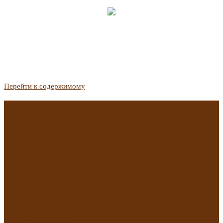
Перейти к содержимому
Госдума приняла закон о защите жильцов, отказавшихся от
приватизации
Список городов с семейной ипотекой на вторичку изменили.
Что в него вошло
Самые важные новости из телеграм-канала «РБК
Недвижимость»
Минстрой предложил увеличить плату за воду в 2 раза для
части россиян
Какая зарплата нужна, чтобы выдали ипотеку в
Екатеринбурге в 2025 году