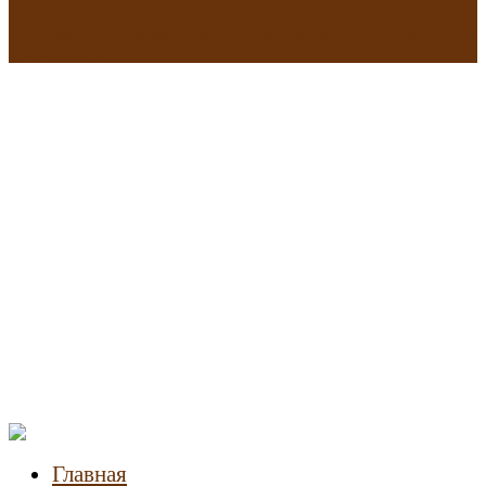
В исторических зданиях МГУ на Моховой в Москве началась
реставрация
Новости
недвижимости
Главная