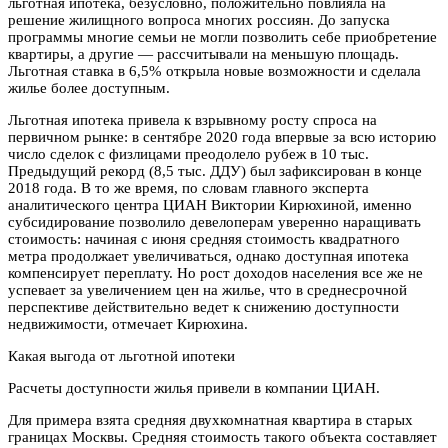
льготная ипотека, безусловно, положительно повлияла на
решение жилищного вопроса многих россиян. До запуска
программы многие семьи не могли позволить себе приобретение
квартиры, а другие — рассчитывали на меньшую площадь.
Льготная ставка в 6,5% открыла новые возможности и сделала
жилье более доступным.
Льготная ипотека привела к взрывному росту спроса на
первичном рынке: в сентябре 2020 года впервые за всю историю
число сделок с физлицами преодолело рубеж в 10 тыс.
Предыдущий рекорд (8,5 тыс. ДДУ) был зафиксирован в конце
2018 года. В то же время, по словам главного эксперта
аналитического центра ЦИАН Виктории Кирюхиной, именно
субсидирование позволило девелоперам уверенно наращивать
стоимость: начиная с июня средняя стоимость квадратного
метра продолжает увеличиваться, однако доступная ипотека
компенсирует переплату. Но рост доходов населения все же не
успевает за увеличением цен на жилье, что в среднесрочной
перспективе действительно ведет к снижению доступности
недвижимости, отмечает Кирюхина.
Какая выгода от льготной ипотеки
Расчеты доступности жилья привели в компании ЦИАН.
Для примера взята средняя двухкомнатная квартира в старых
границах Москвы. Средняя стоимость такого объекта составляет