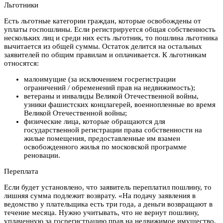
Льготники
Есть льготные категории граждан, которые освобождены от
уплаты госпошлины. Если регистрируется общая собственность
нескольких лиц и среди них есть льготник, то пошлина льготника
вычитается из общей суммы. Остаток делится на остальных
заявителей по общим правилам и оплачивается. К льготникам
относятся:
малоимущие (за исключением госрегистрации
ограничений / обременений прав на недвижимость);
ветераны и инвалиды Великой Отечественной войны,
узники фашистских концлагерей, военнопленные во время
Великой Отечественной войны;
физические лица, которые обращаются для
государственной регистрации права собственности на
жилые помещения, предоставленные им взамен
освобожденного жилья по московской программе
реновации.
Переплата
Если будет установлено, что заявитель переплатил пошлину, то
лишняя сумма подлежит возврату. «На подачу заявления в
ведомство у плательщика есть три года, а деньги возвращают в
течение месяца. Нужно учитывать, что не вернут пошлину,
уплаченную за госрегистрацию прав на недвижимое имущество,