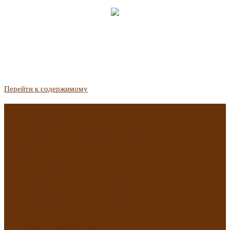
Перейти к содержимому
Госдума приняла закон о защите жильцов, отказавшихся от
приватизации
Список городов с семейной ипотекой на вторичку изменили.
Что в него вошло
Самые важные новости из телеграм-канала «РБК
Недвижимость»
Минстрой предложил увеличить плату за воду в 2 раза для
части россиян
Какая зарплата нужна, чтобы выдали ипотеку в
Екатеринбурге в 2025 году