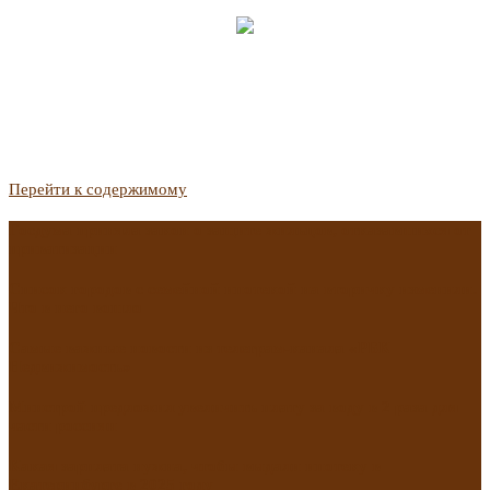
Перейти к содержимому
Госдума приняла закон о защите жильцов, отказавшихся от
приватизации
Список городов с семейной ипотекой на вторичку изменили.
Что в него вошло
Самые важные новости из телеграм-канала «РБК
Недвижимость»
Минстрой предложил увеличить плату за воду в 2 раза для
части россиян
Какая зарплата нужна, чтобы выдали ипотеку в
Екатеринбурге в 2025 году