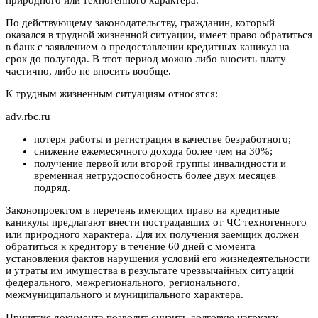
По действующему законодательству, гражданин, который
оказался в трудной жизненной ситуации, имеет право обратиться
в банк с заявлением о предоставлении кредитных каникул на
срок до полугода. В этот период можно либо вносить плату
частично, либо не вносить вообще.
К трудным жизненным ситуациям относятся:
adv.rbc.ru
потеря работы и регистрация в качестве безработного;
снижение ежемесячного дохода более чем на 30%;
получение первой или второй группы инвалидности и
временная нетрудоспособность более двух месяцев
подряд.
Законопроектом в перечень имеющих право на кредитные
каникулы предлагают внести пострадавших от ЧС техногенного
или природного характера. Для их получения заемщик должен
обратиться к кредитору в течение 60 дней с момента
установления фактов нарушения условий его жизнедеятельности
и утраты им имущества в результате чрезвычайных ситуаций
федерального, межрегионального, регионального,
межмуниципального и муниципального характера.
Принятие документа позволит снизить долговую нагрузку