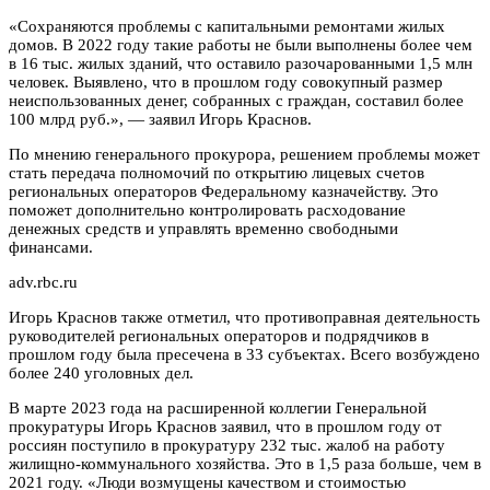
«Сохраняются проблемы с капитальными ремонтами жилых
домов. В 2022 году такие работы не были выполнены более чем
в 16 тыс. жилых зданий, что оставило разочарованными 1,5 млн
человек. Выявлено, что в прошлом году совокупный размер
неиспользованных денег, собранных с граждан, составил более
100 млрд руб.», — заявил Игорь Краснов.
По мнению генерального прокурора, решением проблемы может
стать передача полномочий по открытию лицевых счетов
региональных операторов Федеральному казначейству. Это
поможет дополнительно контролировать расходование
денежных средств и управлять временно свободными
финансами.
adv.rbc.ru
Игорь Краснов также отметил, что противоправная деятельность
руководителей региональных операторов и подрядчиков в
прошлом году была пресечена в 33 субъектах. Всего возбуждено
более 240 уголовных дел.
В марте 2023 года на расширенной коллегии Генеральной
прокуратуры Игорь Краснов заявил, что в прошлом году от
россиян поступило в прокуратуру 232 тыс. жалоб на работу
жилищно-коммунального хозяйства. Это в 1,5 раза больше, чем в
2021 году. «Люди возмущены качеством и стоимостью