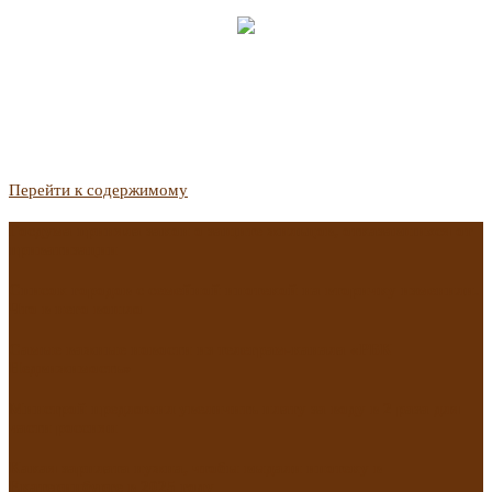
Перейти к содержимому
Госдума приняла закон о защите жильцов, отказавшихся от
приватизации
Список городов с семейной ипотекой на вторичку изменили.
Что в него вошло
Самые важные новости из телеграм-канала «РБК
Недвижимость»
Минстрой предложил увеличить плату за воду в 2 раза для
части россиян
Какая зарплата нужна, чтобы выдали ипотеку в
Екатеринбурге в 2025 году