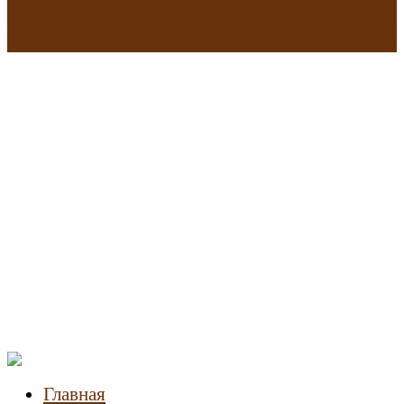
В исторических зданиях МГУ на Моховой в Москве началась
реставрация
Новости
недвижимости
Главная