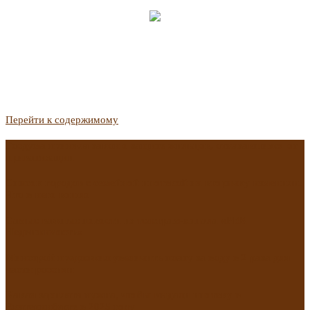
Перейти к содержимому
Госдума приняла закон о защите жильцов, отказавшихся от
приватизации
Список городов с семейной ипотекой на вторичку изменили.
Что в него вошло
Самые важные новости из телеграм-канала «РБК
Недвижимость»
Минстрой предложил увеличить плату за воду в 2 раза для
части россиян
Какая зарплата нужна, чтобы выдали ипотеку в
Екатеринбурге в 2025 году