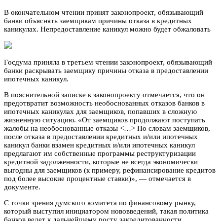
В окончательном чтении принят законопроект, обязывающий
банки объяснять заемщикам причины отказа в кредитных
каникулах. Непредоставление каникул можно будет обжаловать
Госдума приняла в третьем чтении законопроект, обязывающий
банки раскрывать заемщику причины отказа в предоставлении
ипотечных каникул.
В пояснительной записке к законопроекту отмечается, что он
предотвратит возможность необоснованных отказов банков в
ипотечных каникулах для заемщиков, попавших в сложную
жизненную ситуацию. «От заемщиков продолжают поступать
жалобы на необоснованные отказы <…> По словам заемщиков,
после отказа в предоставлении кредитных и/или ипотечных
каникул банки взамен кредитных и/или ипотечных каникул
предлагают им собственные программы реструктуризации
кредитной задолженности, которые не всегда экономически
выгодны для заемщиков (к примеру, рефинансирование кредитов
под более высокие процентные ставки)», — отмечается в
документе.
С точки зрения думского комитета по финансовому рынку,
который выступил инициатором нововведений, такая политика
банков ведет к дальнейшему росту закредитованности