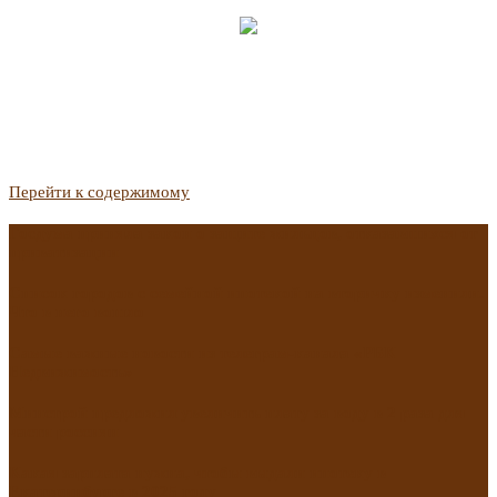
Перейти к содержимому
Госдума приняла закон о защите жильцов, отказавшихся от
приватизации
Список городов с семейной ипотекой на вторичку изменили.
Что в него вошло
Самые важные новости из телеграм-канала «РБК
Недвижимость»
Минстрой предложил увеличить плату за воду в 2 раза для
части россиян
Какая зарплата нужна, чтобы выдали ипотеку в
Екатеринбурге в 2025 году