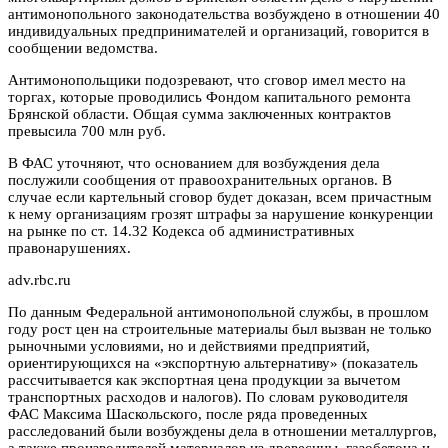
антимонопольного законодательства возбуждено в отношении 40
индивидуальных предпринимателей и организаций, говорится в
сообщении ведомства.
Антимонопольщики подозревают, что сговор имел место на
торгах, которые проводились Фондом капитального ремонта
Брянской области. Общая сумма заключенных контрактов
превысила 700 млн руб.
В ФАС уточняют, что основанием для возбуждения дела
послужили сообщения от правоохранительных органов. В
случае если картельный сговор будет доказан, всем причастным
к нему организациям грозят штрафы за нарушение конкуренции
на рынке по ст. 14.32 Кодекса об административных
правонарушениях.
adv.rbc.ru
По данным Федеральной антимонопольной службы, в прошлом
году рост цен на строительные материалы был вызван не только
рыночными условиями, но и действиями предприятий,
ориентирующихся на «экспортную альтернативу» (показатель
рассчитывается как экспортная цена продукции за вычетом
транспортных расходов и налогов). По словам руководителя
ФАС Максима Шаскольского, после ряда проведенных
расследований были возбуждены дела в отношении металлургов,
а также производителей материалов из древесины, газобетона и