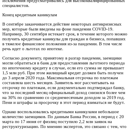
Исключения предусматривались для высококвалифицированных
специалистов.
Конец кредитным каникулам
В сентябре заканчивается действие некоторых антикризисных
мер, которые были введены на фоне пандемии COVID-19.
Например, 30 сентября истекает срок, в течение которого можно
получить кредитные каникулы для граждан и бизнеса, попавших
в тяжелое финансовое положения из-за пандемии. В том числе
речь идет о льготах по ипотеке.
Согласно документу, принятому в разгар пандемии, заемщики
могли обратиться в банк для предоставления льготного периода
по ипотечному кредиту в случае, если его сумма не превышает
1,5 млн руб. При этом жилищный кредит должен быть получен
до 3 апреля 2020 года. Максимальная отсрочка по платежам
составляла шесть месяцев. Заявитель мог рассчитывать на
отсрочку по платежам, если документально подтверждал банку,
что за последний месяц официальный доход снизился более чем
на 30% по сравнению со среднемесячным доходом за 2019 год.
Пени и штрафы за просрочку в этот период взиматься не будут.
Однако воспользовались кредитными каникулами небольшое
количество заемщиков. По данным Банка России, в период с 20
марта по 17 июня от физлиц поступило 2,2 млн заявок на
реструктуризацию. По мнению экспертов, это связано с тем, что