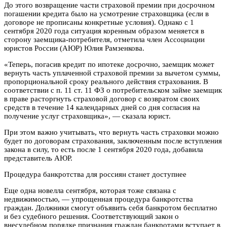
До этого возвращение части страховой премии при досрочном
погашении кредита было на усмотрение страховщика (если в
договоре не прописаны конкретные условия). Однако с 1
сентября 2020 года ситуация коренным образом меняется в
сторону заемщика-потребителя, отметила член Ассоциации
юристов России (АЮР) Юлия Рамзенкова.
«Теперь, погасив кредит по ипотеке досрочно, заемщик может
вернуть часть уплаченной страховой премии за вычетом суммы,
пропорциональной сроку реального действия страхования. В
соответствии с п. 11 ст. 11 ФЗ о потребительском займе заемщик
в праве расторгнуть страховой договор с возвратом своих
средств в течение 14 календарных дней со дня согласия на
получение услуг страховщика», — сказала юрист.
При этом важно учитывать, что вернуть часть страховки можно
будет по договорам страхования, заключенным после вступления
закона в силу, то есть после 1 сентября 2020 года, добавила
представитель АЮР.
Процедура банкротства для россиян станет доступнее
Еще одна новелла сентября, которая тоже связана с
недвижимостью, — упрощенная процедура банкротства
граждан. Должники смогут объявить себя банкротом бесплатно
и без судебного решения. Соответствующий закон о
внесудебном порядке признания граждан банкротами вступает в