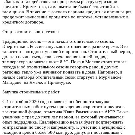
в банках и так действовали программы реструктуризации
кредитов. Кроме того, сама льгота не была бесплатной для
заемщиков. В течение льготного периода кредитная организация
продолжит начисление процентов по ипотеке, установленных в
кредитном договоре.
Старт отопительного сезона
Традиционно осень — это начала отопительного сезона.
Энергетики в России запускают отопление в разное время. Это
зависит от погодных условий и прогнозов. Отопительный период
должен начинаться, если в течение пяти дней подряд
температура держится ниже 8 °С. Пока в Москве стоит теплая
погода и об отопительном сезоне говорить рано, в других
регионах тепло уже начинают подавать в дома. Например, в
начале сентября отопительный сезон стартует в Мурманске,
Магадане, на Ямале, в Приамурье.
Закупка строительных работ
С 1 сентября 2020 года появятся особенности закупки
строительных работ путем проведения открытого конкурса в
электронной форме, отметила Юлия Рамзенкова из АЮР. Также
увеличен с трех до пяти лет период, за который учитывается
опыт подрядчика. Квалификацию нельзя будет подтверждать
контрактами по сносу и капремонту. К участию в аукционах с
исходной ценой более 500 млн руб. допустят поставщиков с