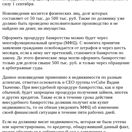
силу 1 сентября.
Нововведение коснется физических лиц, долг которых
составляет от 50 тыс. до 500 тыс. руб. Также по должнику уже
должно быть проведено исполнительное производство и не
найдено ни денег, ни имущества.
Оформить процедуру банкротства можно будет через
многофункциональный центры (МФЦ). С момента принятия
заявления гражданин освобождается от штрафов и через шесть
месяцев, если к нему нет претензий, становится банкротом по
закону. До этого физические лица могли оформить банкротство
только для долгов свыше 500 тыс. руб. и только через обращение
в арбитражные суды.
Данное нововведение применимо к недвижимости по разным
аспектам, отметил основатель и СЕО группы vvCube Вадим
Ткаченко. При внесудебной процедуре банкротства, как и при
обычной, будет запрещена процедура получения займов, ипотек
и других кредитов. Также если в течение срока действия
внесудебного банкротства должник получит или купит
недвижимость, то он обязан уведомить МФЦ об изменении
своей финансовой ситуации в течение пяти рабочих дней.
Если на должнике висит недвижимость, которая не была учтена
или зарегистрирована, то кредитор, обнаруживший данный факт,
может обратиться в арбитражный суд с заявлением о