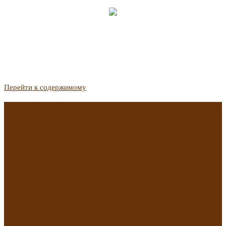
Перейти к содержимому
Госдума приняла закон о защите жильцов, отказавшихся от
приватизации
Список городов с семейной ипотекой на вторичку изменили.
Что в него вошло
Самые важные новости из телеграм-канала «РБК
Недвижимость»
Минстрой предложил увеличить плату за воду в 2 раза для
части россиян
Какая зарплата нужна, чтобы выдали ипотеку в
Екатеринбурге в 2025 году