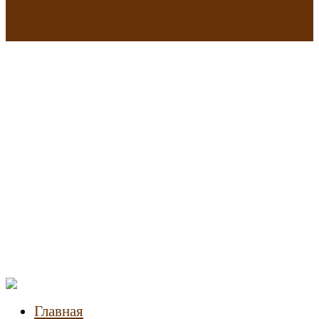
В исторических зданиях МГУ на Моховой в Москве началась
реставрация
Новости
недвижимости
Главная