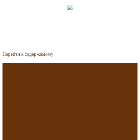
Перейти к содержимому
Госдума приняла закон о защите жильцов, отказавшихся от
приватизации
Список городов с семейной ипотекой на вторичку изменили.
Что в него вошло
Самые важные новости из телеграм-канала «РБК
Недвижимость»
Минстрой предложил увеличить плату за воду в 2 раза для
части россиян
Какая зарплата нужна, чтобы выдали ипотеку в
Екатеринбурге в 2025 году