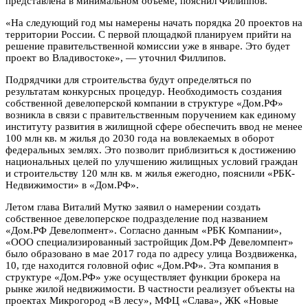
представлена в минимальном объеме, пояснил Филиппов.
«На следующий год мы намерены начать порядка 20 проектов на
территории России. С первой площадкой планируем прийти на
решение правительственной комиссии уже в январе. Это будет
проект во Владивостоке», — уточнил Филлипов.
Подрядчики для строительства будут определяться по
результатам конкурсных процедур. Необходимость создания
собственной девелоперской компании в структуре «Дом.РФ»
возникла в связи с правительственным поручением как единому
институту развития в жилищной сфере обеспечить ввод не менее
100 млн кв. м жилья до 2030 года на вовлекаемых в оборот
федеральных землях. Это позволит приблизиться к достижению
национальных целей по улучшению жилищных условий граждан
и строительству 120 млн кв. м жилья ежегодно, пояснили «РБК-
Недвижимости» в «Дом.РФ».
Летом глава Виталий Мутко заявил о намерении создать
собственное девелоперское подразделение под названием
«Дом.РФ Девелопмент». Согласно данным «РБК Компании»,
«ООО специализированный застройщик Дом.РФ Девеломпент»
было образовано в мае 2017 года по адресу улица Воздвиженка,
10, где находится головной офис «Дом.РФ». Эта компания в
структуре «Дом.РФ» уже осуществляет функции брокера на
рынке жилой недвижимости. В частности реализует объекты на
проектах Микрогород «В лесу», МФЦ «Слава», ЖК «Новые