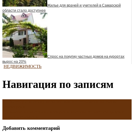
Жилье для врачей и учителей в Самарской
области стало доступнее
Спрос на покупку частных домов на курортах
вырос на 20%
НЕДВИЖИМОСТЬ
Навигация по записям
←
Льготную ипотеку продлят: как это отразится на рынке
новостроек
ЦБ выступил за отмену программ ипотеки от застройщиков с
низкими ставками
→
Добавить комментарий