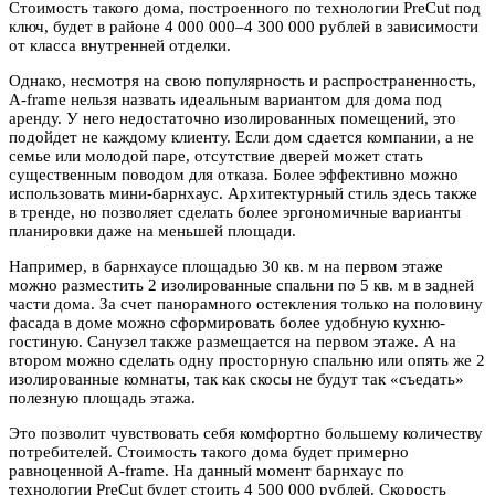
Стоимость такого дома, построенного по технологии PreCut под
ключ, будет в районе 4 000 000–4 300 000 рублей в зависимости
от класса внутренней отделки.
Однако, несмотря на свою популярность и распространенность,
A-frame нельзя назвать идеальным вариантом для дома под
аренду. У него недостаточно изолированных помещений, это
подойдет не каждому клиенту. Если дом сдается компании, а не
семье или молодой паре, отсутствие дверей может стать
существенным поводом для отказа. Более эффективно можно
использовать мини-барнхаус. Архитектурный стиль здесь также
в тренде, но позволяет сделать более эргономичные варианты
планировки даже на меньшей площади.
Например, в барнхаусе площадью 30 кв. м на первом этаже
можно разместить 2 изолированные спальни по 5 кв. м в задней
части дома. За счет панорамного остекления только на половину
фасада в доме можно сформировать более удобную кухню-
гостиную. Санузел также размещается на первом этаже. А на
втором можно сделать одну просторную спальню или опять же 2
изолированные комнаты, так как скосы не будут так «съедать»
полезную площадь этажа.
Это позволит чувствовать себя комфортно большему количеству
потребителей. Стоимость такого дома будет примерно
равноценной А-frame. На данный момент барнхаус по
технологии PreCut будет стоить 4 500 000 рублей. Скорость