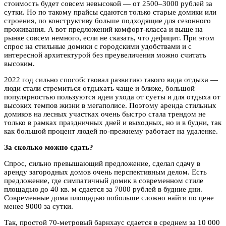
стоимость будет совсем невысокой — от 2500–3000 рублей за
сутки. Но по такому прайсы сдаются только старые домики или
строения, по конструктиву больше подходящие для сезонного
проживания. А вот предложений комфорт-класса и выше на
рынке совсем немного, если не сказать, что дефицит. При этом
спрос на стильные домики с городскими удобствами и с
интересной архитектурой без преувеличения можно считать
высоким.
2022 год сильно способствовал развитию такого вида отдыха —
люди стали стремиться отдыхать чаще и ближе, большой
популярностью пользуются идеи ухода от суеты и для отдыха от
высоких темпов жизни в мегаполисе. Поэтому аренда стильных
домиков на лесных участках очень быстро стала трендом не
только в рамках праздничных дней и выходных, но и в будни, так
как большой процент людей по-прежнему работает на удаленке.
За сколько можно сдать?
Спрос, сильно превышающий предложение, сделал сдачу в
аренду загородных домов очень перспективным делом. Есть
предложение, где симпатичный домик в современном стиле
площадью до 40 кв. м сдается за 7000 рублей в будние дни.
Современные дома площадью побольше сложно найти по цене
менее 9000 за сутки.
Так, простой 70-метровый барнхаус сдается в среднем за 10 000