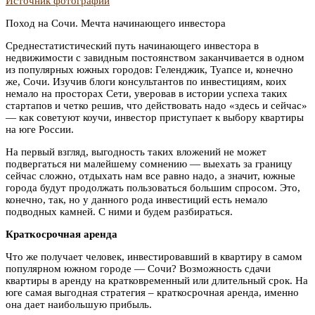
Источник фотографии
Поход на Сочи. Мечта начинающего инвестора
Среднестатистический путь начинающего инвестора в
недвижимости с завидным постоянством заканчивается в одном
из популярных южных городов: Геленджик, Туапсе и, конечно
же, Сочи. Изучив блоги консультантов по инвестициям, коих
немало на просторах Сети, уверовав в истории успеха таких
стартапов и четко решив, что действовать надо «здесь и сейчас»
— как советуют коучи, инвестор приступает к выбору квартиры
на юге России.
На первый взгляд, выгодность таких вложений не может
подвергаться ни малейшему сомнению — выехать за границу
сейчас сложно, отдыхать нам все равно надо, а значит, южные
города будут продолжать пользоваться большим спросом. Это,
конечно, так, но у данного рода инвестиций есть немало
подводных камней. С ними и будем разбираться.
Краткосрочная аренда
Что же получает человек, инвестировавший в квартиру в самом
популярном южном городе — Сочи? Возможность сдачи
квартиры в аренду на кратковременный или длительный срок. На
юге самая выгодная стратегия – краткосрочная аренда, именно
она дает наибольшую прибыль.