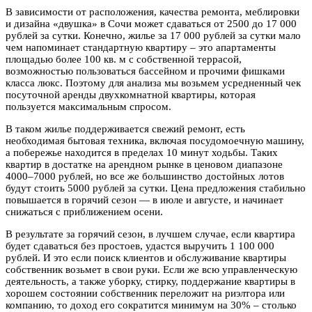
В зависимости от расположения, качества ремонта, меблировки
и дизайна «двушка» в Сочи может сдаваться от 2500 до 17 000
рублей за сутки. Конечно, жилье за 17 000 рублей за сутки мало
чем напоминает стандартную квартиру – это апартаменты
площадью более 100 кв. м с собственной террасой,
возможностью пользоваться бассейном и прочими фишками
класса люкс. Поэтому для анализа мы возьмем усредненный чек
посуточной аренды двухкомнатной квартиры, которая
пользуется максимальным спросом.
В таком жилье поддерживается свежий ремонт, есть
необходимая бытовая техника, включая посудомоечную машину,
а побережье находится в пределах 10 минут ходьбы. Таких
квартир в достатке на арендном рынке в ценовом диапазоне
4000–7000 рублей, но все же большинство достойных лотов
будут стоить 5000 рублей за сутки. Цена предложения стабильно
повышается в горячий сезон — в июле и августе, и начинает
снижаться с приближением осени.
В результате за горячий сезон, в лучшем случае, если квартира
будет сдаваться без простоев, удастся выручить 1 100 000
рублей. И это если поиск клиентов и обслуживание квартиры
собственник возьмет в свои руки. Если же всю управленческую
деятельность, а также уборку, стирку, поддержание квартиры в
хорошем состоянии собственник переложит на риэлтора или
компанию, то доход его сократится минимум на 30% – столько