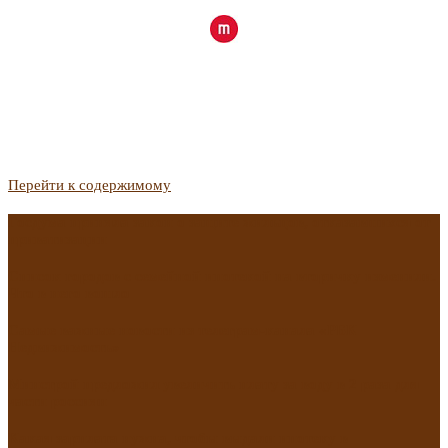
Перейти к содержимому
Госдума приняла закон о защите жильцов, отказавшихся от
приватизации
Список городов с семейной ипотекой на вторичку изменили.
Что в него вошло
Самые важные новости из телеграм-канала «РБК
Недвижимость»
Минстрой предложил увеличить плату за воду в 2 раза для
части россиян
Какая зарплата нужна, чтобы выдали ипотеку в