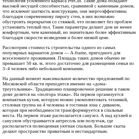
технология усиленного каркаса PreCut. Такие дома обладают
высокой несущей способностью, сравнимой с каменным домом,
что исключит шаткость конструкции, они энергоэффективны
благодаря современному пирогу стен, в них возможно
обустроить перекрытия со стяжкой, что позволяет без проблем
установить теплый пол. Такие параметры делают дом не менее
комфортным, чем каменный, но значительно более эффективным
благодаря скорости возведения и более низкой цене.
Рассмотрим стоимость строительства одного из самых
популярных вариантов домов — А-frame, пригодного для
всесезонного проживания. Площадь таких домов обычно не
превышает 50 кв. м, этого достаточно для размещения семьи из
3–4 человек либо небольшой компании.
На данный момент максимальное количество предложений по
Московской области приходится именно на «дома-
треугольники». Традиционно планировочное решение в таком
доме делится на «полтора этажа». На первом организуется
компактная кухня, которую можно укомплектовать техникой,
столовая группа на 4 человека и гостиная зона с диваном,
которая при необходимости трансформируется в спальные
места. На первом этаже располагается санузел. А над кухней и
санузлом обустраивается антресоль или полуэтаж, где
располагается полноценная уютная спальня. Большие скаты
делают пространство приватным и нестандартным.