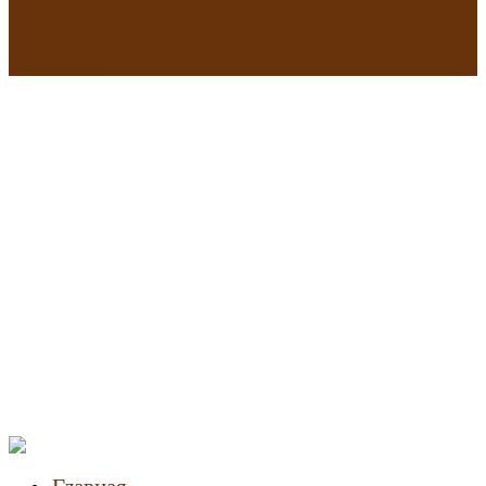
Екатеринбурге в 2025 году
В исторических зданиях МГУ на Моховой в Москве началась
реставрация
Новости
недвижимости