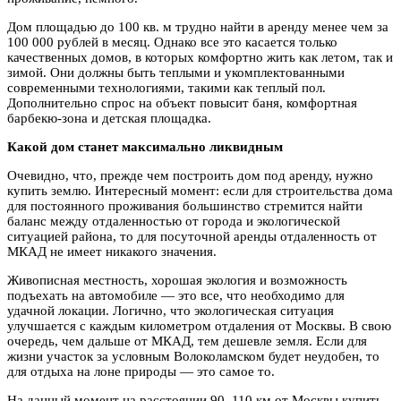
Дом площадью до 100 кв. м трудно найти в аренду менее чем за
100 000 рублей в месяц. Однако все это касается только
качественных домов, в которых комфортно жить как летом, так и
зимой. Они должны быть теплыми и укомплектованными
современными технологиями, такими как теплый пол.
Дополнительно спрос на объект повысит баня, комфортная
барбекю-зона и детская площадка.
Какой дом станет максимально ликвидным
Очевидно, что, прежде чем построить дом под аренду, нужно
купить землю. Интересный момент: если для строительства дома
для постоянного проживания большинство стремится найти
баланс между отдаленностью от города и экологической
ситуацией района, то для посуточной аренды отдаленность от
МКАД не имеет никакого значения.
Живописная местность, хорошая экология и возможность
подъехать на автомобиле — это все, что необходимо для
удачной локации. Логично, что экологическая ситуация
улучшается с каждым километром отдаления от Москвы. В свою
очередь, чем дальше от МКАД, тем дешевле земля. Если для
жизни участок за условным Волоколамском будет неудобен, то
для отдыха на лоне природы — это самое то.
На данный момент на расстоянии 90–110 км от Москвы купить