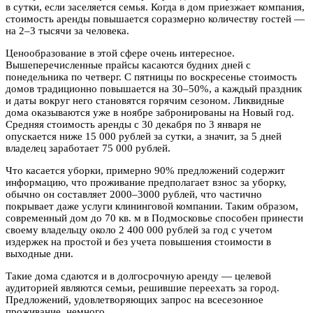
в сутки, если заселяется семья. Когда в дом приезжает компания,
стоимость аренды повышается соразмерно количеству гостей —
на 2–3 тысячи за человека.
Ценообразование в этой сфере очень интересное.
Вышеперечисленные прайсы касаются будних дней с
понедельника по четверг. С пятницы по воскресенье стоимость
домов традиционно повышается на 30–50%, а каждый праздник
и даты вокруг него становятся горячим сезоном. Ликвидные
дома оказываются уже в ноябре забронированы на Новый год.
Средняя стоимость аренды с 30 декабря по 3 января не
опускается ниже 15 000 рублей за сутки, а значит, за 5 дней
владелец заработает 75 000 рублей.
Что касается уборки, примерно 90% предложений содержит
информацию, что проживание предполагает взнос за уборку,
обычно он составляет 2000–3000 рублей, что частично
покрывает даже услуги клининговой компании. Таким образом,
современный дом до 70 кв. м в Подмосковье способен принести
своему владельцу около 2 400 000 рублей за год с учетом
издержек на простой и без учета повышения стоимости в
выходные дни.
Такие дома сдаются и в долгосрочную аренду — целевой
аудиторией являются семьи, решившие переехать за город.
Предложений, удовлетворяющих запрос на всесезонное
проживание, немного.