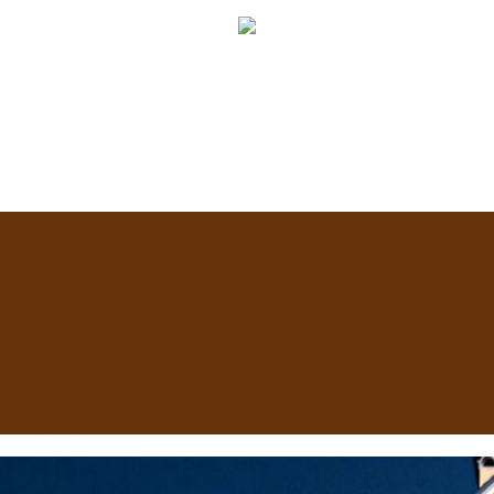
приватизации
Что в него вошло
сть»
ти россиян
 в 2025 году
реставрация