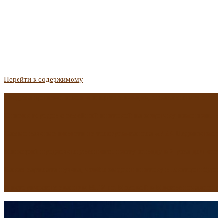
Перейти к содержимому
Госдума приняла закон о защите жильцов, отказавшихся от 
Список городов с семейной ипотекой на вторичку изменили. 
Самые важные новости из телеграм-канала «РБК Недвижимо
Минстрой предложил увеличить плату за воду в 2 раза для час
Какая зарплата нужна, чтобы выдали ипотеку в Екатеринбурге
В исторических зданиях МГУ на Моховой в Москве началась 