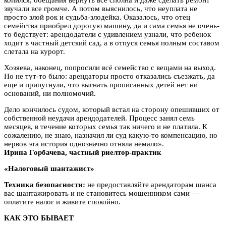
звучали все громче. А потом выяснилось, что неуплата не
просто злой рок и судьба-злодейка. Оказалось, что отец
семейства приобрел дорогую машину, да и сама семья не очень-
то бедствует: арендодатели с удивлением узнали, что ребенок
ходит в частный детский сад, а в отпуск семья полным составом
слетала на курорт.
Хозяева, наконец, попросили всё семейство с вещами на выход.
Но не тут-то было: арендаторы просто отказались съезжать, да
еще и припугнули, что выгнать прописанных детей нет ни
оснований, ни полномочий.
Дело кончилось судом, который встал на сторону опешивших от
собственной неудачи арендодателей. Процесс занял семь
месяцев, в течение которых семья так ничего и не платила. К
сожалению, не знаю, назначил ли суд какую-то компенсацию, но
нервов эта история однозначно отняла немало».
Ирина Горбачева, частный риелтор-практик
«Налоговый шантажист»
Техника безопасности:
не предоставляйте арендаторам шанса
вас шантажировать и не становитесь мошенником сами —
оплатите налог и живите спокойно.
КАК ЭТО БЫВАЕТ