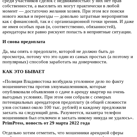
среди участников сделок с недвижимостью: у них нет прав
собственности, а выселить их могут практически в любой
момент — достаточно желания хозяев. При этом все поиски
нового жилья и переезды — довольно затратные мероприятия
как с финансовой, так и с организационной точки зрения. И даже
не имея особых прав (и, соответственно, обязанностей),
арендаторы все равно рискуют попасть в неприятные ситуации.
И снова предоплата
Да, мы опять о предоплате, которой не должно быть до
просмотра, потому что это один из самых простых (а поэтому и
популярных) способов заработать на доверчивости.
КАК ЭТО БЫВАЕТ
«Полиция Владивостока возбудила уголовное дело по факту
мошенничества против злоумышленников, которые
опубликовали объявления о сдаче в аренду квартир на очень
выгодных условиях. При этом они собрали с семерых
потенциальных арендаторов предоплату (в общей сложности
улов составил около 100 тыс. рублей) и каждому предложили
заехать на следующий день. Разумеется, назавтра телефон
мошенников был отключен и заехать никому никуда не удалось».
PrimPress, новость от 29 марта 2022 года
Отдельно хотим отметить, что мошенники арендной сферы