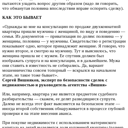
пытаются уладить вопрос другим образом (надо ли говорить,
что обманутая половина впоследствии вправе оспорить сделку).
КАК ЭТО БЫВАЕТ
«Однажды ко мне на консультацию по продаже двухкомнатной
квартиры пришли мужчина с женщиной, по виду и поведению —
семья. Из документов — приватизация по долям: половина — у
женщины, половина — у мужчины. Свидетельство о регистрации
показывают одно, которое принадлежит женщине. Я говорю, что
нужно второе, и смотрю на мужчину. Тут и выяснилось, что
женщина пришла не с мужем. Ее спутник должен был
изображать супруга и на консультации, и в дальнейшем. Мужа
они ставить в известность не собирались. Да, вариант
мошенничества совсем топорный — вскрылся на начальном
этапе, но такое тоже бывает».
Сергей Вишняков, эксперт по безопасности сделок с
недвижимостью и руководитель агентства «Вишня»
Или, например, квартира уже является предметом судебного
разбирательства — скажем, ее делят разводящиеся супруги.
Далеко не всегда этот факт выясняется на безопасном этапе —
иногда второй собственник обнаруживается в процессе глубокой
проверки и на этапе внесения аванса.
При покупке недвижимости с использованием материнского
капитала на детей выделяется доля купленной квартиры (размер