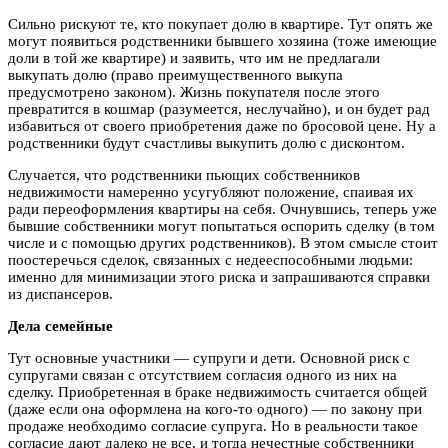
Сильно рискуют те, кто покупает долю в квартире. Тут опять же
могут появиться родственники бывшего хозяина (тоже имеющие
доли в той же квартире) и заявить, что им не предлагали
выкупать долю (право преимущественного выкупа
предусмотрено законом). Жизнь покупателя после этого
превратится в кошмар (разумеется, неслучайно), и он будет рад
избавиться от своего приобретения даже по бросовой цене. Ну а
родственники будут счастливы выкупить долю с дисконтом.
Случается, что родственники пьющих собственников
недвижимости намеренно усугубляют положение, спаивая их
ради переоформления квартиры на себя. Очнувшись, теперь уже
бывшие собственники могут попытаться оспорить сделку (в том
числе и с помощью других родственников). В этом смысле стоит
поостеречься сделок, связанных с недееспособными людьми:
именно для минимизации этого риска и запрашиваются справки
из диспансеров.
Дела семейные
Тут основные участники — супруги и дети. Основной риск с
супругами связан с отсутствием согласия одного из них на
сделку. Приобретенная в браке недвижимость считается общей
(даже если она оформлена на кого-то одного) — по закону при
продаже необходимо согласие супруга. Но в реальности такое
согласие дают далеко не все, и тогда нечестные собственники