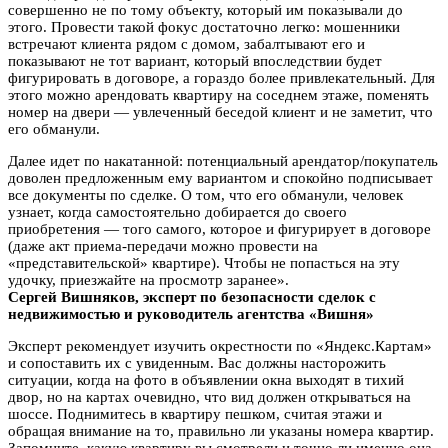
совершенно не по тому объекту, который им показывали до
этого. Провести такой фокус достаточно легко: мошенники
встречают клиента рядом с домом, забалтывают его и
показывают не тот вариант, который впоследствии будет
фигурировать в договоре, а гораздо более привлекательный. Для
этого можно арендовать квартиру на соседнем этаже, поменять
номер на двери — увлеченный беседой клиент и не заметит, что
его обманули.
Далее идет по накатанной: потенциальный арендатор/покупатель
доволен предложенным ему вариантом и спокойно подписывает
все документы по сделке. О том, что его обманули, человек
узнает, когда самостоятельно добирается до своего
приобретения — того самого, которое и фигурирует в договоре
(даже акт приема-передачи можно провести на
«представительской» квартире). Чтобы не попасться на эту
удочку, приезжайте на просмотр заранее».
Сергей Вишняков, эксперт по безопасности сделок с
недвижимостью и руководитель агентства «Вишня»
Эксперт рекомендует изучить окрестности по «Яндекс.Картам»
и сопоставить их с увиденным. Вас должны насторожить
ситуации, когда на фото в объявлении окна выходят в тихий
двор, но на картах очевидно, что вид должен открываться на
шоссе. Поднимитесь в квартиру пешком, считая этажи и
обращая внимание на то, правильно ли указаны номера квартир.
Запомните, какую квартиру вы смотрели и точно ли именно она