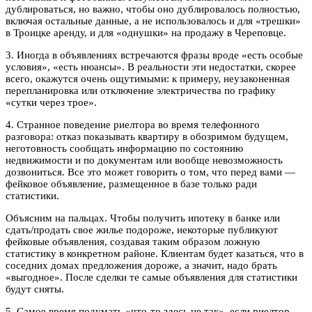
дублироваться, но важно, чтобы оно дублировалось полностью,
включая остальные данные, а не использовалось и для «трешки»
в Троицке аренду, и для «однушки» на продажу в Череповце.
3. Иногда в объявлениях встречаются фразы вроде «есть особые
условия», «есть нюансы». В реальности эти недостатки, скорее
всего, окажутся очень ощутимыми: к примеру, неузаконенная
перепланировка или отключение электричества по графику
«сутки через трое».
4. Странное поведение риелтора во время телефонного
разговора: отказ показывать квартиру в обозримом будущем,
неготовность сообщать информацию по состоянию
недвижимости и по документам или вообще невозможность
дозвониться. Все это может говорить о том, что перед вами —
фейковое объявление, размещенное в базе только ради
статистики.
Объясним на пальцах. Чтобы получить ипотеку в банке или
сдать/продать свое жилье подороже, некоторые публикуют
фейковые объявления, создавая таким образом ложную
статистику в конкретном районе. Клиентам будет казаться, что в
соседних домах предложения дороже, а значит, надо брать
«выгодное». После сделки те самые объявления для статистики
будут сняты.
5. Самое время подумать «что-то здесь не так», если риелтор