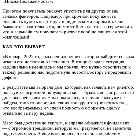
«Инком-Недвижимость».
При этом покупатель рискует упустить ряд других очень
важных факторов. Например, при срочной покупке есть
опасность купить квартиру с юридическими пороками. Они
бывают незначительными, но могут быть настолько серьезными,
что в дальнейшем покупатель рискует вообще лишиться этой
жилплощади!
КАК ЭТО БЫВАЕТ
«В январе 2022 года мы решили купить загородный дом: сначала
искали его достаточно неспешно. В конце февраля ситуация
кардинально изменилась и мы поняли, что нужно торопиться: к
такому решению нас подстегнули новости, которые предрекали
дефолт.
В результате мы выбрали дом, который, как заявила нам риелтор,
пользуется огромной популярностью — буквально завтра за него
должны внести аванс. Нам показалось, что лучше мы уже не
найдем, так что опередили своих конкурентов (не исключено,
что воображаемых) и успели полностью оформить сделку
буквально за пару недель.
Март был достаточно теплым, к апрелю обнажился фундамент
— с огромной трещиной, которую мы, разумеется, не заметили
под слоем снега. А еще выяснилось, что печь в нерабочем