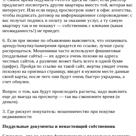
предлагает посмотреть другие квартиры вместо той, которая вас
интересует. Или если перед просмотром зовет в офис агентства,
чтобы подписать договор на информационное сопровождение: с
вас получат подпись и оплату за оказание услуг, а ту самую
квартиру так и не покажут — собственник с ключами (какая
неожиданность!) не приедет.
6. Если при звонке по объявлению выясняется, что оплачивать
аренду/покупку/намерения придется по ссылке, лучше сразу
распрощаться. Мошенники часто используют фишинговые
(поддельные сайты) — их адреса очень похожи на адреса
честных сайтов, а различие может быть всего в одной букве
(цифре). Пройдя по ссылке на такой сайт, жертва увидит очень
похожую на оригинал страницу, введет в нужном месте данные
своей карты, после чего они будут очень быстро украдены, а
счет обнулен.
Вопрос о том, как будут происходить расчеты, надо выяснить
еще до выезда на просмотр — так вы сэкономите время (и
деньги).
3. Где рискует покупатель: мошенничество при покупке
недвижимости
Поддельные документы и ненастоящий собственник
Случалось, что на сделке фигурировали и поддельные паспорта