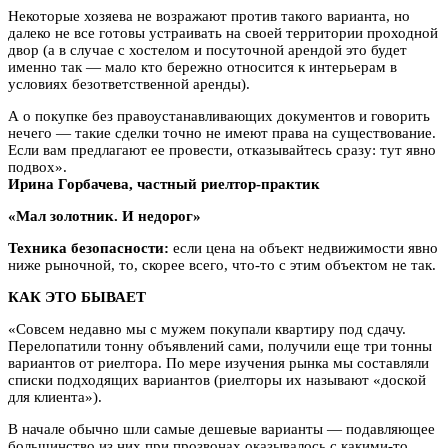
Некоторые хозяева не возражают против такого варианта, но
далеко не все готовы устраивать на своей территории проходной
двор (а в случае с хостелом и посуточной арендой это будет
именно так — мало кто бережно относится к интерьерам в
условиях безответственной аренды).
А о покупке без правоустанавливающих документов и говорить
нечего — такие сделки точно не имеют права на существование.
Если вам предлагают ее провести, отказывайтесь сразу: тут явно
подвох».
Ирина Горбачева, частный риелтор-практик
«Мал золотник. И недорог»
Техника безопасности:
если цена на объект недвижимости явно
ниже рыночной, то, скорее всего, что-то с этим объектом не так.
КАК ЭТО БЫВАЕТ
«Совсем недавно мы с мужем покупали квартиру под сдачу.
Перелопатили тонну объявлений сами, получили еще три тонны
вариантов от риелтора. По мере изучения рынка мы составляли
списки подходящих вариантов (риелторы их называют «доской
для клиента»).
В начале обычно шли самые дешевые варианты — подавляющее
большинство из них при прозвонах оказывалось с какими-то