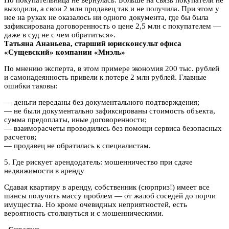
выходили, а свои 2 млн продавец так и не получила. При этом у
нее на руках не оказалось ни одного документа, где бы была
зафиксирована договоренность о цене 2,5 млн с покупателем —
даже в суд не с чем обратиться».
Татьяна Ананьева, старший юрисконсульт офиса
«Сущевский» компании «Миэль»
По мнению эксперта, в этом примере экономия 200 тыс. рублей
и самонадеянность привели к потере 2 млн рублей. Главные
ошибки таковы:
— деньги переданы без документального подтверждения;
— не были документально зафиксированы стоимость объекта,
сумма предоплаты, иные договоренности;
— взаиморасчеты проводились без помощи сервиса безопасных
расчетов;
— продавец не обратилась к специалистам.
5. Где рискует арендодатель: мошенничество при сдаче
недвижимости в аренду
Сдавая квартиру в аренду, собственник (сюрприз!) имеет все
шансы получить массу проблем — от жалоб соседей до порчи
имущества. Но кроме очевидных неприятностей, есть
вероятность столкнуться и с мошенническими.