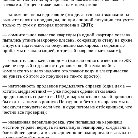
косяками. По цене ниже рынка нам предлагали:
— занижение цены в договоре (это делается ради экономии на
выплате налогов продавцом, но при спорной ситуации суд учтет
только ту сумму, которая прописана в ДКП);
— сомнительное качество квартиры (в одной квартире хозяева
пытались утаить махровую плесень, сожравшую стену на кухне,
в другой тщательно, но безуспешно маскировали серьезные
проблемы с канализацией, в третьей наврали с метражом);
— сомнительное качество дома (жители одного известного ЖК
уже не первый год воюют с управляющей компанией: в
комплексе то и дело надолго отключают воду и электричество,
но узнать об этом до покупки не так-то просто);
— неготовность продавцов предъявлять справки (одна дама —
кстати, медработник! — уже посреди сделки отказалась
предоставлять справки из ПНД и наркодиспансера: ей пришлось
бы ехать за ними в родную Пензу; но и без этих справок мы не
рискнули покупать: если что, в суде потом не отбояришься, что
честно все проверил);
— незаконная перепланировка, уже попавшая на карандаш
местной управе: вернуть изначальную планировку следовало в
ближайшее время, а мы совершенно не планировали ввязываться
в масштабный ремонт;