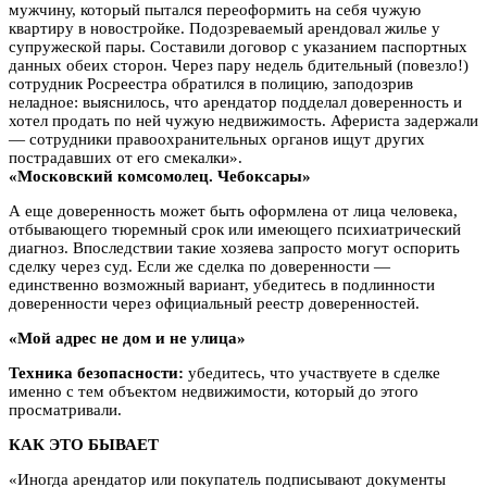
мужчину, который пытался переоформить на себя чужую
квартиру в новостройке. Подозреваемый арендовал жилье у
супружеской пары. Составили договор с указанием паспортных
данных обеих сторон. Через пару недель бдительный (повезло!)
сотрудник Росреестра обратился в полицию, заподозрив
неладное: выяснилось, что арендатор подделал доверенность и
хотел продать по ней чужую недвижимость. Афериста задержали
— сотрудники правоохранительных органов ищут других
пострадавших от его смекалки».
«Московский комсомолец. Чебоксары»
А еще доверенность может быть оформлена от лица человека,
отбывающего тюремный срок или имеющего психиатрический
диагноз. Впоследствии такие хозяева запросто могут оспорить
сделку через суд. Если же сделка по доверенности —
единственно возможный вариант, убедитесь в подлинности
доверенности через официальный реестр доверенностей.
«Мой адрес не дом и не улица»
Техника безопасности:
убедитесь, что участвуете в сделке
именно с тем объектом недвижимости, который до этого
просматривали.
КАК ЭТО БЫВАЕТ
«Иногда арендатор или покупатель подписывают документы