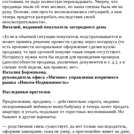
состоянии, ее надо полностью перекладывать. Уверен, что
продавцы знали об этих косяках, но наша спешка была им на
руку. Похоже, они просто воспользовались ситуацией, а нам
теперь придется разгребать последствия своей
неосмотрительности».
Виталий, недавний покупатель загородного дома
«Если в обычной ситуации покупатель подстраховывается и
может принять решение провести сделку через нотариуса (то
есть произвести нотариальное оформление сделки купли-
продажи), то при срочной покупке такая опция отсутствует.
Нотариусу нужна хотя бы неделя для проведения проверок
(дееспособности продавца, различных документов и т. д.), а в
спешке этой недели, как правило, нет».
Наталия Борзенкова,
руководитель офиса «Митино» управления вторичного
рынка «Инком-Недвижимость»
Наследники престолов
Предположим, продавец — действительно сирота, недавно
похоронивший любимую маму/бабушку и теперь хочет продать
квартиру и уехать подальше от горестных воспоминаний. Но
бывают и другие варианты:
— родственная связь существует, да вот только наследодатель,
оформив завещание, пока не умер, а преспокойно живет на даче,