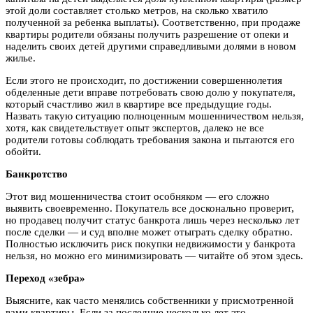
этой доли составляет столько метров, на сколько хватило
полученной за ребенка выплаты). Соответственно, при продаже
квартиры родители обязаны получить разрешение от опеки и
наделить своих детей другими справедливыми долями в новом
жилье.
Если этого не происходит, по достижении совершеннолетия
обделенные дети вправе потребовать свою долю у покупателя,
который счастливо жил в квартире все предыдущие годы.
Назвать такую ситуацию полноценным мошенничеством нельзя,
хотя, как свидетельствует опыт экспертов, далеко не все
родители готовы соблюдать требования закона и пытаются его
обойти.
Банкротство
Этот вид мошенничества стоит особняком — его сложно
выявить своевременно. Покупатель все досконально проверит,
но продавец получит статус банкрота лишь через несколько лет
после сделки — и суд вполне может отыграть сделку обратно.
Полностью исключить риск покупки недвижимости у банкрота
нельзя, но можно его минимизировать — читайте об этом здесь.
Переход «зебра»
Выясните, как часто менялись собственники у присмотренной
вами квартиры. Если за последние несколько лет это