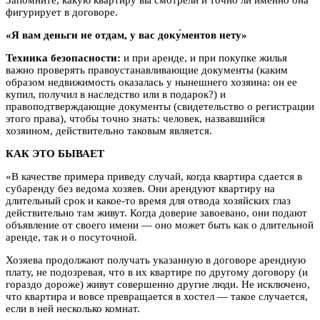
фигурирует в договоре.
«Я вам деньги не отдам, у вас доку́ментов нету»
Техника безопасности:
и при аренде, и при покупке жилья
важно проверять правоустанавливающие документы (каким
образом недвижимость оказалась у нынешнего хозяина: он ее
купил, получил в наследство или в подарок?) и
правоподтверждающие документы (свидетельство о регистрации
этого права), чтобы точно знать: человек, назвавшийся
хозяином, действительно таковым является.
КАК ЭТО БЫВАЕТ
«В качестве примера приведу случай, когда квартира сдается в
субаренду без ведома хозяев. Они арендуют квартиру на
длительный срок и какое-то время для отвода хозяйских глаз
действительно там живут. Когда доверие завоевано, они подают
объявление от своего имени — оно может быть как о длительной
аренде, так и о посуточной.
Хозяева продолжают получать указанную в договоре арендную
плату, не подозревая, что в их квартире по другому договору (и
гораздо дороже) живут совершенно другие люди. Не исключено,
что квартира и вовсе превращается в хостел — такое случается,
если в ней несколько комнат.