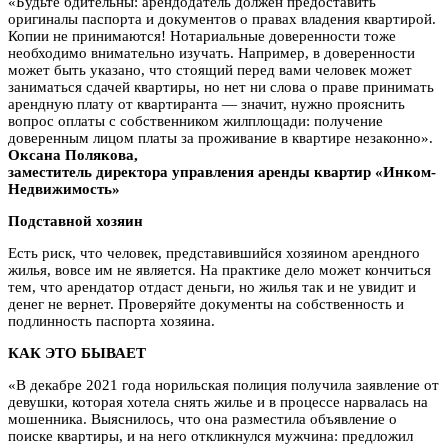
«Будьте бдительны: арендодатель должен предоставить
оригиналы паспорта и документов о правах владения квартирой.
Копии не принимаются! Нотариальные доверенности тоже
необходимо внимательно изучать. Например, в доверенности
может быть указано, что стоящий перед вами человек может
заниматься сдачей квартиры, но нет ни слова о праве принимать
арендную плату от квартиранта — значит, нужно прояснить
вопрос оплаты с собственником жилплощади: получение
доверенным лицом платы за проживание в квартире незаконно».
Оксана Полякова,
заместитель директора управления аренды квартир «Инком-
Недвижимость»
Подставной хозяин
Есть риск, что человек, представившийся хозяином арендного
жилья, вовсе им не является. На практике дело может кончиться
тем, что арендатор отдаст деньги, но жилья так и не увидит и
денег не вернет. Проверяйте документы на собственность и
подлинность паспорта хозяина.
КАК ЭТО БЫВАЕТ
«В декабре 2021 года норильская полиция получила заявление от
девушки, которая хотела снять жилье и в процессе нарвалась на
мошенника. Выяснилось, что она разместила объявление о
поиске квартиры, и на него откликнулся мужчина: предложил