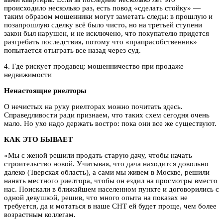
происходило несколько раз, есть повод «сделать стойку» —
таким образом мошенники могут заметать следы: в прошлую и
позапрошлую сделку всё было чисто, но на третьей ступени
закон был нарушен, и не исключено, что покупателю придется
разгребать последствия, потому что «прапрасобственник»
попытается отыграть все назад через суд.
4. Где рискует продавец: мошенничество при продаже
недвижимости
Ненастоящие риелторы
О нечистых на руку риелторах можно почитать здесь.
Справедливости ради признаем, что таких схем сегодня очень
мало. Но ухо надо держать востро: пока они все же существуют.
КАК ЭТО БЫВАЕТ
«Мы с женой решили продать старую дачу, чтобы начать
строительство новой. Учитывая, что дача находится довольно
далеко (Тверская область), а сами мы живем в Москве, решили
нанять местного риелтора, чтобы он ездил на просмотры вместо
нас. Поискали в ближайшем населенном пункте и договорились с
одной девушкой, решив, что много опыта на показах не
требуется, да и мотаться в наше СНТ ей будет проще, чем более
возрастным коллегам.