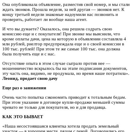
Она опубликовала объявление, разместив свой номер, и мы стали
ждать звонков. Прошла неделя, за ней другая — звонков нет. К
концу третьей недели знакомые надоумили нас позвонить и
проверить, работает ли вообще наша агент.
И что вы думаете? Оказалось, она решила содрать свою
комиссию еще и с покупателя! При звонке мы выяснили, что
кроме оплаты дачи, цена на которую в объявлении составляла 4
млн рублей, риелтор предупреждала еще и о своей комиссии в
100 тыс. рублей! При этом те же самые 100 тыс. она должна
была получить еще и с нас.
Отсутствие опыта в этом случае сыграло против нее —
мошенничество вскрылось бы на этапе подписания документов,
эту часть она, видимо, не продумала, но время наше потратила».
Леонид, продает свою дачу
Еще раз о занижении
Очень часто попытка сэкономить приводит к тотальным бедам.
При этом указание в договоре купли-продажи меньшей суммы
чревато не только для покупателя, но и для продавца.
КАК ЭТО БЫВАЕТ
«Наша несостоявшаяся клиентка хотела продать земельный
участок — в хорошем месте, рядом с рекой. Договорились его