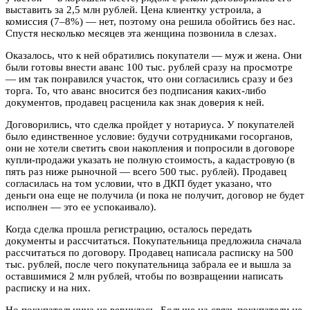
выставить за 2,5 млн рублей. Цена клиентку устроила, а
комиссия (7–8%) — нет, поэтому она решила обойтись без нас.
Спустя несколько месяцев эта женщина позвонила в слезах.
Оказалось, что к ней обратились покупатели — муж и жена. Они
были готовы внести аванс 100 тыс. рублей сразу на просмотре
— им так понравился участок, что они согласились сразу и без
торга. То, что аванс вносится без подписания каких-либо
документов, продавец расценила как знак доверия к ней.
Договорились, что сделка пройдет у нотариуса. У покупателей
было единственное условие: будучи сотрудниками госорганов,
они не хотели светить свои накопления и попросили в договоре
купли-продажи указать не полную стоимость, а кадастровую (в
пять раз ниже рыночной — всего 500 тыс. рублей). Продавец
согласилась на том условии, что в ДКП будет указано, что
деньги она еще не получила (и пока не получит, договор не будет
исполнен — это ее успокаивало).
Когда сделка прошла регистрацию, осталось передать
документы и рассчитаться. Покупательница предложила сначала
рассчитаться по договору. Продавец написала расписку на 500
тыс. рублей, после чего покупательница забрала ее и вышла за
оставшимися 2 млн рублей, чтобы по возвращении написать
расписку и на них.
Но покупательница не вернулась. Больше на связь покупатели не