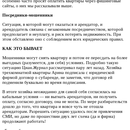
особенно часто просят оплатить квартиры через фишинговые
сайты, о них мы рассказывали выше.
Посредники-мошенники
Ситуация, в которой могут оказаться и арендатор, и
арендодатель связана с незаконным посредничеством, которой
предполагает и неуплату, и риск потерять недвижимость. При
этом обставлено оно с соблюдением всех юридических правил.
КАК ЭТО БЫВАЕТ
Мошенники могут снять квартиру и потом ее пересдать на более
выгодных (разумеется, для себя) условиях. Подробно такую
ситуацию Циан.Журнал рассматривал пару лет назад. Хозяйка
трехкомнатной квартиры Арина подписала с юридической
фирмой договор о субаренде, не заметив, что договор ей
подменили буквально во время подписания.
В итоге хозяйка неожиданно для самой себя согласилась на
кабальные условия — ни выгнать арендаторов, ни получить
оплату, согласно договору, она не могла. По мере разбирательств
дошло до того, что квартира и вовсе чуть не отошла
арендаторам. Разрешить ситуацию удалось после привлечения
СМИ, но даже по прошествии двух лет схема (да и фирма)
продолжают работать!