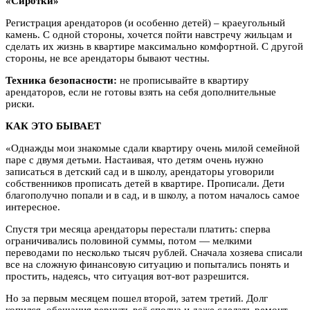
«Сиротки»
Регистрация арендаторов (и особенно детей) – краеугольный
камень. С одной стороны, хочется пойти навстречу жильцам и
сделать их жизнь в квартире максимально комфортной. С другой
стороны, не все арендаторы бывают честны.
Техника безопасности:
не прописывайте в квартиру
арендаторов, если не готовы взять на себя дополнительные
риски.
КАК ЭТО БЫВАЕТ
«Однажды мои знакомые сдали квартиру очень милой семейной
паре с двумя детьми. Настаивая, что детям очень нужно
записаться в детский сад и в школу, арендаторы уговорили
собственников прописать детей в квартире. Прописали. Дети
благополучно попали и в сад, и в школу, а потом началось самое
интересное.
Спустя три месяца арендаторы перестали платить: сперва
ограничивались половиной суммы, потом — мелкими
переводами по несколько тысяч рублей. Сначала хозяева списали
все на сложную финансовую ситуацию и попытались понять и
простить, надеясь, что ситуация вот-вот разрешится.
Но за первым месяцем пошел второй, затем третий. Долг
копился, обещания вернуть всё сполна и даже сделать ремонт