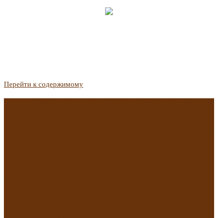
Перейти к содержимому
Госдума приняла закон о защите жильцов, отказавшихся от
приватизации
Список городов с семейной ипотекой на вторичку изменили.
Что в него вошло
Самые важные новости из телеграм-канала «РБК
Недвижимость»
Минстрой предложил увеличить плату за воду в 2 раза для
части россиян
Какая зарплата нужна, чтобы выдали ипотеку в
Екатеринбурге в 2025 году