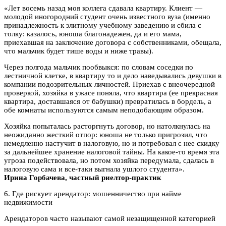
«Лет восемь назад моя коллега сдавала квартиру. Клиент —
молодой иногородний студент очень известного вуза (именно
принадлежность к элитному учебному заведению и сбила с
толку: казалось, юноша благонадежен, да и его мама,
приехавшая на заключение договора с собственниками, обещала,
что мальчик будет тише воды и ниже травы).
Через полгода мальчик пообвыкся: по словам соседки по
лестничной клетке, в квартиру то и дело наведывались девушки в
компании подозрительных личностей. Приехав с внеочередной
проверкой, хозяйка в ужасе поняла, что квартира (ее прекрасная
квартира, доставшаяся от бабушки) превратилась в бордель, а
обе комнаты используются самым неподобающим образом.
Хозяйка попыталась расторгнуть договор, но натолкнулась на
неожиданно жесткий отпор: юноша не только пригрозил, что
немедленно настучит в налоговую, но и потребовал с нее скидку
за дальнейшее хранение налоговой тайны. На какое-то время эта
угроза подействовала, но потом хозяйка передумала, сдалась в
налоговую сама и все-таки выгнала ушлого студента».
Ирина Горбачева, частный риелтор-практик
6. Где рискует арендатор: мошенничество при найме
недвижимости
Арендаторов часто называют самой незащищенной категорией