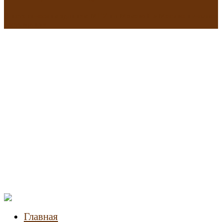
В исторических зданиях МГУ на Моховой в Москве началась
реставрация
Новости
недвижимости
Главная