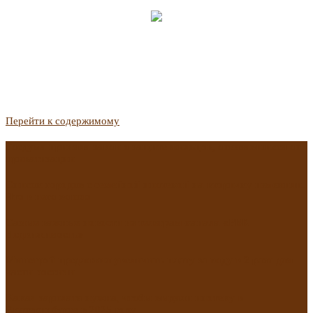
Перейти к содержимому
Госдума приняла закон о защите жильцов, отказавшихся от
приватизации
Список городов с семейной ипотекой на вторичку изменили.
Что в него вошло
Самые важные новости из телеграм-канала «РБК
Недвижимость»
Минстрой предложил увеличить плату за воду в 2 раза для
части россиян
Какая зарплата нужна, чтобы выдали ипотеку в
Екатеринбурге в 2025 году