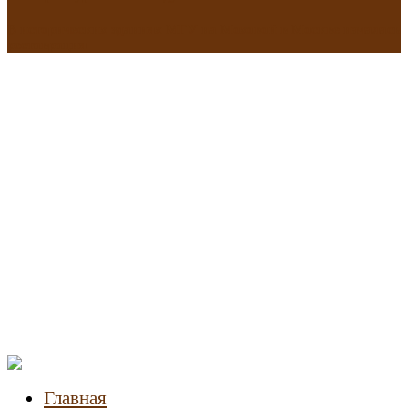
В исторических зданиях МГУ на Моховой в Москве началась
реставрация
Новости
недвижимости
Главная