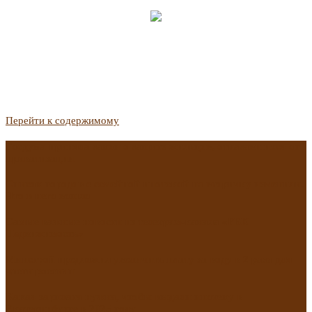
Перейти к содержимому
Госдума приняла закон о защите жильцов, отказавшихся от
приватизации
Список городов с семейной ипотекой на вторичку изменили.
Что в него вошло
Самые важные новости из телеграм-канала «РБК
Недвижимость»
Минстрой предложил увеличить плату за воду в 2 раза для
части россиян
Какая зарплата нужна, чтобы выдали ипотеку в
Екатеринбурге в 2025 году