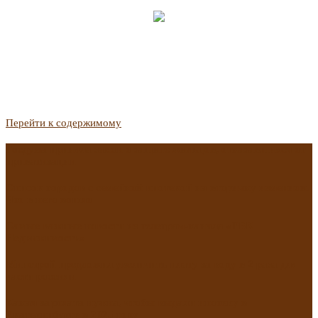
Перейти к содержимому
Госдума приняла закон о защите жильцов, отказавшихся от
приватизации
Список городов с семейной ипотекой на вторичку изменили.
Что в него вошло
Самые важные новости из телеграм-канала «РБК
Недвижимость»
Минстрой предложил увеличить плату за воду в 2 раза для
части россиян
Какая зарплата нужна, чтобы выдали ипотеку в
Екатеринбурге в 2025 году