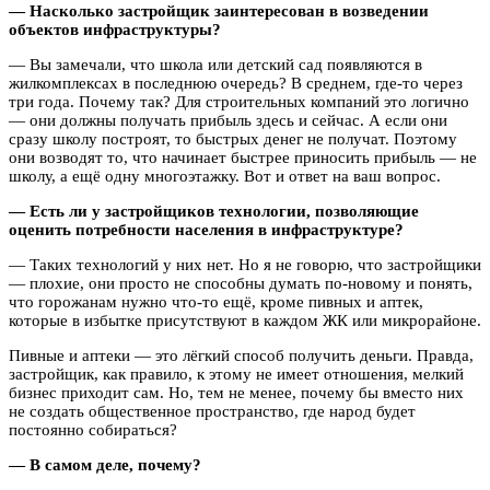
— Насколько застройщик заинтересован в возведении
объектов инфраструктуры?
— Вы замечали, что школа или детский сад появляются в
жилкомплексах в последнюю очередь? В среднем, где-то через
три года. Почему так? Для строительных компаний это логично
— они должны получать прибыль здесь и сейчас. А если они
сразу школу построят, то быстрых денег не получат. Поэтому
они возводят то, что начинает быстрее приносить прибыль — не
школу, а ещё одну многоэтажку. Вот и ответ на ваш вопрос.
— Есть ли у застройщиков технологии, позволяющие
оценить потребности населения в инфраструктуре?
— Таких технологий у них нет. Но я не говорю, что застройщики
— плохие, они просто не способны думать по-новому и понять,
что горожанам нужно что-то ещё, кроме пивных и аптек,
которые в избытке присутствуют в каждом ЖК или микрорайоне.
Пивные и аптеки — это лёгкий способ получить деньги. Правда,
застройщик, как правило, к этому не имеет отношения, мелкий
бизнес приходит сам. Но, тем не менее, почему бы вместо них
не создать общественное пространство, где народ будет
постоянно собираться?
— В самом деле, почему?