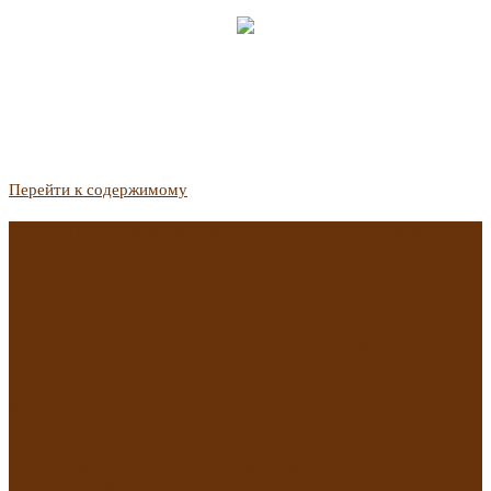
Перейти к содержимому
Госдума приняла закон о защите жильцов, отказавшихся от
приватизации
Список городов с семейной ипотекой на вторичку изменили.
Что в него вошло
Самые важные новости из телеграм-канала «РБК
Недвижимость»
Минстрой предложил увеличить плату за воду в 2 раза для
части россиян
Какая зарплата нужна, чтобы выдали ипотеку в
Екатеринбурге в 2025 году