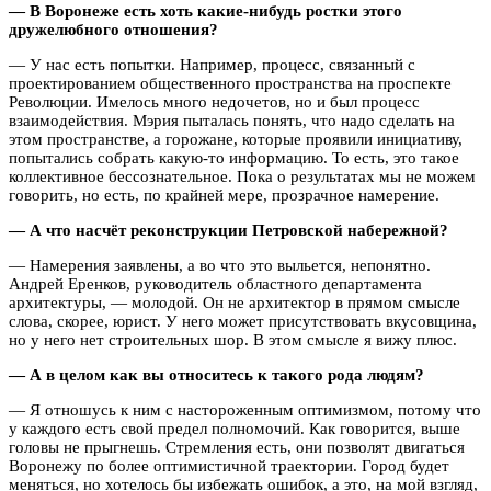
— В Воронеже есть хоть какие-нибудь ростки этого
дружелюбного отношения?
— У нас есть попытки. Например, процесс, связанный с
проектированием общественного пространства на проспекте
Революции. Имелось много недочетов, но и был процесс
взаимодействия. Мэрия пыталась понять, что надо сделать на
этом пространстве, а горожане, которые проявили инициативу,
попытались собрать какую-то информацию. То есть, это такое
коллективное бессознательное. Пока о результатах мы не можем
говорить, но есть, по крайней мере, прозрачное намерение.
— А что насчёт реконструкции Петровской набережной?
— Намерения заявлены, а во что это выльется, непонятно.
Андрей Еренков, руководитель областного департамента
архитектуры, — молодой. Он не архитектор в прямом смысле
слова, скорее, юрист. У него может присутствовать вкусовщина,
но у него нет строительных шор. В этом смысле я вижу плюс.
— А в целом как вы относитесь к такого рода людям?
— Я отношусь к ним с настороженным оптимизмом, потому что
у каждого есть свой предел полномочий. Как говорится, выше
головы не прыгнешь. Стремления есть, они позволят двигаться
Воронежу по более оптимистичной траектории. Город будет
меняться, но хотелось бы избежать ошибок, а это, на мой взгляд,