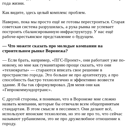
года жизни.
Как видите, здесь целый комплекс проблем.
Наверно, пока мы просто ещё не готовы перестроиться. Старая
советская система разрушилась, а рука рынка не успевает
построить сбалансированную инфраструктуру. У нас ещё
рабоче-крестьянское представление о будущем.
— Что можете сказать про молодые компании на
строительном рынке Воронежа?
— Если брать, например, «ПГС-Проект», они работают уже по-
новому, но мне как гуманитарию проще сказать, что они
«технократы» — стараются вписать свое решение в
пространство города. Это больше не про архитектуру, а про
способность быстро технологично и эффективно возвести
здание. Я бы так сформулировал. Для меня они как
«Гипрокоммундортранс».
С другой стороны, я понимаю, что в Воронеже мне сложно
назвать компании, которые бы отвечали всем общепринятым
стандартам. В этом смысле я пессимист. Они делают всё,
используют японские технологии, но это не про то, что сейчас
называют урбанизмом, это не про дружелюбное отношение к
городу.