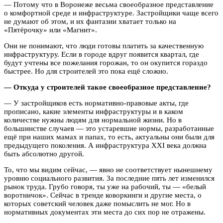
— Потому что в Воронеже весьма своеобразное представление
о комфортной среде и инфраструктуре. Застройщики чаще всего
не думают об этом, и их фантазии хватает только на
«Пятёрочку» или «Магнит».
Они не понимают, что люди готовы платить за качественную
инфраструктуру. Если в городе вдруг появится квартал, где
будут учтены все пожелания горожан, то он окупится гораздо
быстрее. Но для строителей это пока ещё сложно.
— Откуда у строителей такое своеобразное представление?
— У застройщиков есть нормативно-правовые акты, где
прописано, какие элементы инфраструктуры и в каком
количестве нужны людям для нормальной жизни. Но в
большинстве случаев — это устаревшие нормы, разработанные
ещё при наших мамах и папах, то есть, актуальны они были для
предыдущего поколения. А инфраструктура XXI века должна
быть абсолютно другой.
То, что мы видим сейчас, — явно не соответствует нынешнему
уровню социального развития. За последние пять лет изменился
рынок труда. Грубо говоря, ты уже на рабочий, ты — «белый
воротничок». Сейчас в тренде коворкинги и другие места, о
которых советский человек даже помыслить не мог. Но в
нормативных документах эти места до сих пор не отражены.