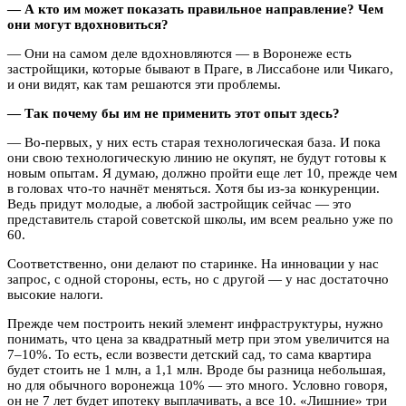
— А кто им может показать правильное направление? Чем
они могут вдохновиться?
— Они на самом деле вдохновляются — в Воронеже есть
застройщики, которые бывают в Праге, в Лиссабоне или Чикаго,
и они видят, как там решаются эти проблемы.
— Так почему бы им не применить этот опыт здесь?
— Во-первых, у них есть старая технологическая база. И пока
они свою технологическую линию не окупят, не будут готовы к
новым опытам. Я думаю, должно пройти еще лет 10, прежде чем
в головах что-то начнёт меняться. Хотя бы из-за конкуренции.
Ведь придут молодые, а любой застройщик сейчас — это
представитель старой советской школы, им всем реально уже по
60.
Соответственно, они делают по старинке. На инновации у нас
запрос, с одной стороны, есть, но с другой — у нас достаточно
высокие налоги.
Прежде чем построить некий элемент инфраструктуры, нужно
понимать, что цена за квадратный метр при этом увеличится на
7–10%. То есть, если возвести детский сад, то сама квартира
будет стоить не 1 млн, а 1,1 млн. Вроде бы разница небольшая,
но для обычного воронежца 10% — это много. Условно говоря,
он не 7 лет будет ипотеку выплачивать, а все 10. «Лишние» три