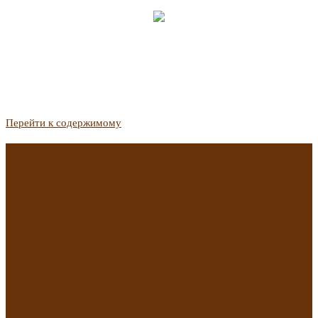
Перейти к содержимому
Госдума приняла закон о защите жильцов, отказавшихся от
приватизации
Список городов с семейной ипотекой на вторичку изменили.
Что в него вошло
Самые важные новости из телеграм-канала «РБК
Недвижимость»
Минстрой предложил увеличить плату за воду в 2 раза для
части россиян
Какая зарплата нужна, чтобы выдали ипотеку в
Екатеринбурге в 2025 году