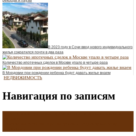
рекорды и паузы
В 2023 году в Сочи ввод нового индивидуального
жилья сократился почти в два раза
Количество ипотечных сделок в Москве упало в четыре раза
В Мордовии при рождении ребенка будут давать жилье внаем
НЕДВИЖИМОСТЬ
Навигация по записям
←
Верховный суд назвал причины потери права на жилье в
соцнайме
Новогодний особняк. Аренда домов в Подмосковье резко
подорожала
→