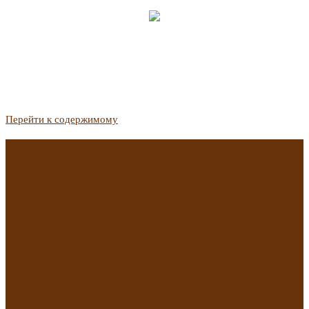
Перейти к содержимому
Госдума приняла закон о защите жильцов, отказавшихся от
приватизации
Список городов с семейной ипотекой на вторичку изменили.
Что в него вошло
Самые важные новости из телеграм-канала «РБК
Недвижимость»
Минстрой предложил увеличить плату за воду в 2 раза для
части россиян
Какая зарплата нужна, чтобы выдали ипотеку в
Екатеринбурге в 2025 году