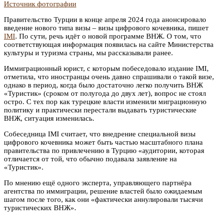
Источник фотографии
Правительство Турции в конце апреля 2024 года анонсировало
введение нового типа визы – визы цифрового кочевника, пишет
IMI
. По сути, речь идёт о новой программе ВНЖ. О том, что
соответствующая информация появилась на сайте Министерства
культуры и туризма страны, мы рассказывали ранее.
Иммиграционный юрист, с которым побеседовало издание IMI,
отметила, что иностранцы очень давно спрашивали о такой визе,
однако в период, когда было достаточно легко получить ВНЖ
«Туристик» (сроком от полугода до двух лет), вопрос не стоял
остро. С тех пор как турецкие власти изменили миграционную
политику и практически перестали выдавать туристические
ВНЖ, ситуация изменилась.
Собеседница IMI считает, что внедрение специальной визы
цифрового кочевника может быть частью масштабного плана
правительства по привлечению в Турцию «аудитории, которая
отличается от той, что обычно подавала заявление на
«Туристик».
По мнению ещё одного эксперта, управляющего партнёра
агентства по иммиграции, решение властей было ожидаемым
шагом после того, как они «фактически аннулировали тысячи
туристических ВНЖ».