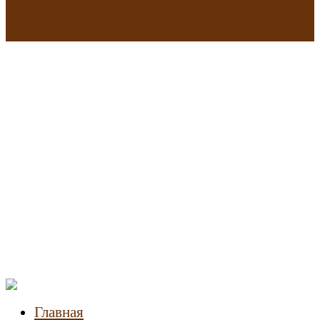
В исторических зданиях МГУ на Моховой в Москве началась
реставрация
Новости
недвижимости
Главная