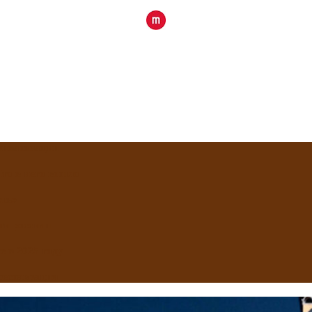
приватизации
Что в него вошло
сть»
ти россиян
 в 2025 году
реставрация