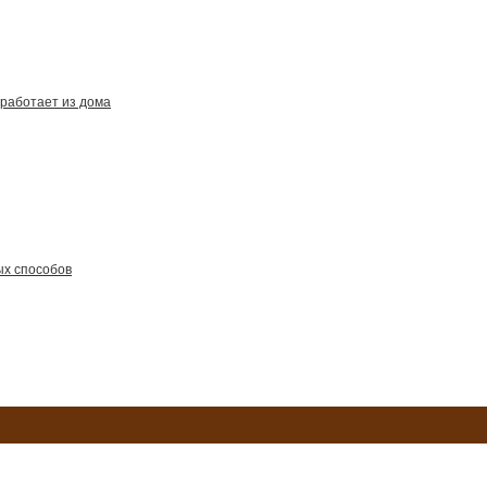
работает из дома
ых способов
идию
вых столиц
→