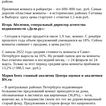
районе.
Приличная комната в райцентре – это 600–800 тыс. руб. Самые
дорогие областные комнаты – в исторических районах Гатчины
и Выборга: здесь цены стартуют с отметки 1,5 млн руб.
Игорь Аболемов, генеральный директор агентства
недвижимости «Доли.ру»:
– Сегодня в городе продается около 1,9 тыс. комнат. С декабря
прошлого года объем предложений уменьшился на 18%. Сейчас
комнаты снимают с продажи, а цены растут.
С начала 2022 года средняя стоимость комнаты в Санкт-
Петербурге выросла на 16%. Но резкий скачок цен на комнаты
был отмечен именно в последний месяц – с 24 февраля по 24
марта. Только за этот период средняя цена комнаты прибавила
13,2% (+388,5 тыс. руб.).
Мария Бент, главный аналитик Центра оценки и аналитики
BN.ru:
– В центральных районах Петербурга подавляющее
большинство предложений комнат приходится на дома,
обозначаемые в листингах как кирпичные (36,8%), – хотя,
конечно же, в большинстве своем это тот же дореволюционный
старый фонд. Предложения в старом фонде без капремонта