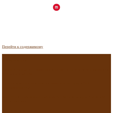
Перейти к содержимому
Госдума приняла закон о защите жильцов, отказавшихся от
приватизации
Список городов с семейной ипотекой на вторичку изменили.
Что в него вошло
Самые важные новости из телеграм-канала «РБК
Недвижимость»
Минстрой предложил увеличить плату за воду в 2 раза для
части россиян
Какая зарплата нужна, чтобы выдали ипотеку в