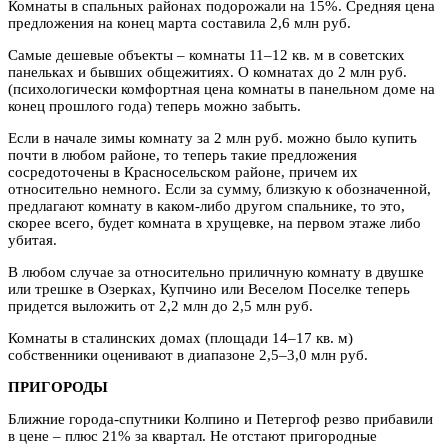
Комнаты в спальных районах подорожали на 15%. Средняя цена
предложения на конец марта составила 2,6 млн руб.
Самые дешевые объекты – комнаты 11–12 кв. м в советских
панельках и бывших общежитиях. О комнатах до 2 млн руб.
(психологически комфортная цена комнаты в панельном доме на
конец прошлого года) теперь можно забыть.
Если в начале зимы комнату за 2 млн руб. можно было купить
почти в любом районе, то теперь такие предложения
сосредоточены в Красносельском районе, причем их
относительно немного. Если за сумму, близкую к обозначенной,
предлагают комнату в каком-либо другом спальнике, то это,
скорее всего, будет комната в хрущевке, на первом этаже либо
убитая.
В любом случае за относительно приличную комнату в двушке
или трешке в Озерках, Купчино или Веселом Поселке теперь
придется выложить от 2,2 млн до 2,5 млн руб.
Комнаты в сталинских домах (площади 14–17 кв. м)
собственники оценивают в диапазоне 2,5–3,0 млн руб.
ПРИГОРОДЫ
Ближние города-спутники Колпино и Петергоф резво прибавили
в цене – плюс 21% за квартал. Не отстают пригородные