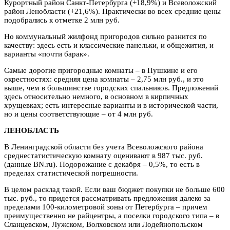
Курортный район Санкт-Петербурга (+18,9%) и Всеволожский
район Ленобласти (+21,6%). Практически во всех средние цены
подобрались к отметке 2 млн руб.
Но коммунальный жилфонд пригородов сильно разнится по
качеству: здесь есть и классические панельки, и общежития, и
варианты «почти барак».
Самые дорогие пригородные комнаты – в Пушкине и его
окрестностях: средняя цена комнаты – 2,75 млн руб., и это
выше, чем в большинстве городских спальников. Предложений
здесь относительно немного, в основном в кирпичных
хрущевках; есть интересные варианты и в исторической части,
но и цены соответствующие – от 4 млн руб.
ЛЕНОБЛАСТЬ
В Ленинградской области без учета Всеволожского района
среднестатистическую комнату оценивают в 987 тыс. руб.
(данные BN.ru). Подорожание с декабря – 0,5%, то есть в
пределах статистической погрешности.
В целом расклад такой. Если ваш бюджет покупки не больше 600
тыс. руб., то придется рассматривать предложения далеко за
пределами 100-километровой зоны от Петербурга – причем
преимущественно не райцентры, а поселки городского типа – в
Сланцевском, Лужском, Волховском или Лодейнопольском