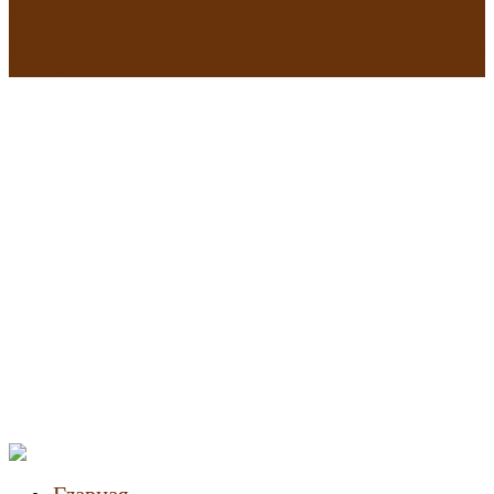
Екатеринбурге в 2025 году
В исторических зданиях МГУ на Моховой в Москве началась
реставрация
Новости
недвижимости