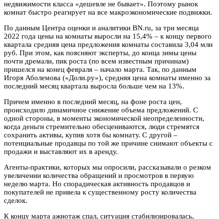
недвижимости класса «дешевле не бывает». Поэтому рынок
комнат быстро реагирует на все макроэкономические подвижки.
По данным Центра оценки и аналитики BN.ru, за три месяца
2022 года цены на комнаты выросли на 15,4% – к концу первого
квартала средняя цена предложения комнаты составила 3,04 млн
руб. При этом, как поясняют эксперты, до конца зимы цены
почти дремали, пик роста (по всем известным причинам)
пришелся на конец февраля – начало марта. Так, по данным
Игоря Аболемова («Доли.ру»), средняя цена комнаты именно за
последний месяц квартала выросла больше чем на 13%.
Причем именно в последний месяц, на фоне роста цен,
происходило динамичное снижение объема предложений. С
одной стороны, в моменты экономической неопределенности,
когда деньги стремительно обесцениваются, люди стремятся
сохранить активы, купив хотя бы комнату. С другой –
потенциальные продавцы по той же причине снимают объекты с
продажи и выставляют их в аренду.
Агенты-практики, которых мы опросили, рассказывали о резком
увеличении количества обращений и просмотров в первую
неделю марта. Но спорадическая активность продавцов и
покупателей не привела к существенному росту количества
сделок.
К концу марта ажиотаж спал, ситуация стабилизировалась,