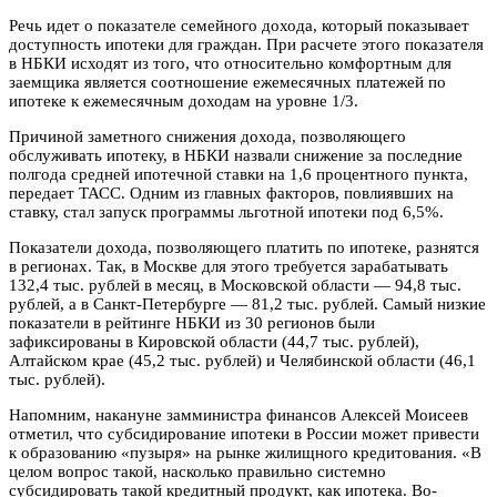
Речь идет о показателе семейного дохода, который показывает
доступность ипотеки для граждан. При расчете этого показателя
в НБКИ исходят из того, что относительно комфортным для
заемщика является соотношение ежемесячных платежей по
ипотеке к ежемесячным доходам на уровне 1/3.
Причиной заметного снижения дохода, позволяющего
обслуживать ипотеку, в НБКИ назвали снижение за последние
полгода средней ипотечной ставки на 1,6 процентного пункта,
передает ТАСС. Одним из главных факторов, повлиявших на
ставку, стал запуск программы льготной ипотеки под 6,5%.
Показатели дохода, позволяющего платить по ипотеке, разнятся
в регионах. Так, в Москве для этого требуется зарабатывать
132,4 тыс. рублей в месяц, в Московской области — 94,8 тыс.
рублей, а в Санкт-Петербурге — 81,2 тыс. рублей. Самый низкие
показатели в рейтинге НБКИ из 30 регионов были
зафиксированы в Кировской области (44,7 тыс. рублей),
Алтайском крае (45,2 тыс. рублей) и Челябинской области (46,1
тыс. рублей).
Напомним, накануне замминистра финансов Алексей Моисеев
отметил, что субсидирование ипотеки в России может привести
к образованию «пузыря» на рынке жилищного кредитования. «В
целом вопрос такой, насколько правильно системно
субсидировать такой кредитный продукт, как ипотека. Во-