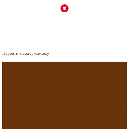
Перейти к содержимому
Госдума приняла закон о защите жильцов, отказавшихся от
приватизации
Список городов с семейной ипотекой на вторичку изменили.
Что в него вошло
Самые важные новости из телеграм-канала «РБК
Недвижимость»
Минстрой предложил увеличить плату за воду в 2 раза для
части россиян
Какая зарплата нужна, чтобы выдали ипотеку в