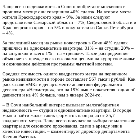
Чаще всего недвижимость в Сочи приобретают москвичи: в
прошлом месяце они совершили 40% сделок. На втором месте
жители Краснодарского края – 9%. За ними следуют
представители Самарской области – 7%, Свердловской области и
Красноярского края – по 5% и покупатели из Санкт-Петербурга
– 4%.
За последний месяц на рынке новостроек в Сочи 48% сделок
пришлось на однокомнатные квартиры, 31% – на студии, 20% –
на «двушки» и всего 1% – на «трешки». Такое распределение
объясняется прежде всего высокими ценами на курортное жилье
и окончанием действия программы льготной ипотеки.
Средняя стоимость одного квадратного метра на первичном
рынке недвижимости в городе составляет 567 тысяч рублей. Как
рассказали «МК» в департаменте аналитики федерального
девелопера «Неометрия», это на 19% выше показателя годичной
давности и на 4% больше, чем в январе 2024-го.
– В Сочи наибольший интерес вызывает малогабаритная
недвижимость — студии и однокомнатные квартиры. В городе
можно найти жилье таких форматов площадью от 25,7
квадратного метра. Чаще всего покупатели выбирают маленькие
квартиры для сезонного проживания, сдачи в аренду или в
качестве инвестиции, – комментирует директор департамента
Ксения Рысенко.