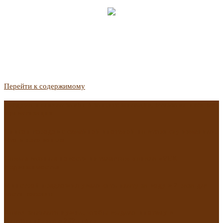
Перейти к содержимому
Госдума приняла закон о защите жильцов, отказавшихся от
приватизации
Список городов с семейной ипотекой на вторичку изменили.
Что в него вошло
Самые важные новости из телеграм-канала «РБК
Недвижимость»
Минстрой предложил увеличить плату за воду в 2 раза для
части россиян
Какая зарплата нужна, чтобы выдали ипотеку в
Екатеринбурге в 2025 году