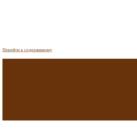
Перейти к содержимому
Госдума приняла закон о защите жильцов, отказавшихся от 
Список городов с семейной ипотекой на вторичку изменили. 
Самые важные новости из телеграм-канала «РБК Недвижимо
Минстрой предложил увеличить плату за воду в 2 раза для час
Какая зарплата нужна, чтобы выдали ипотеку в Екатеринбурге
В исторических зданиях МГУ на Моховой в Москве началась 