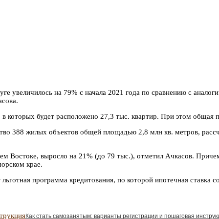
уге увеличилось на 79% с начала 2021 года по сравнению с анал
асова.
в которых будет расположено 27,3 тыс. квартир. При этом общая п
во 388 жилых объектов общей площадью 2,8 млн кв. метров, рассч
ем Востоке, выросло на 21% (до 79 тыс.), отметил Ачкасов. При
морском крае.
льготная программа кредитования, по которой ипотечная ставка со
Как стать самозанятым: варианты регистрации и пошаговая инструк