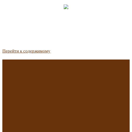
Перейти к содержимому
Госдума приняла закон о защите жильцов, отказавшихся от
приватизации
Список городов с семейной ипотекой на вторичку изменили.
Что в него вошло
Самые важные новости из телеграм-канала «РБК
Недвижимость»
Минстрой предложил увеличить плату за воду в 2 раза для
части россиян
Какая зарплата нужна, чтобы выдали ипотеку в
Екатеринбурге в 2025 году