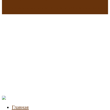
В исторических зданиях МГУ на Моховой в Москве началась
реставрация
Новости
недвижимости
Главная