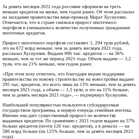
За девять месяцев 2022 года россияне оформили на треть
меньше кредитов на жилье, чем годом ранее. Об этом рассказал
на заседании правительства вице-премьер Марат Хуснуллин.
Отмечается, что в стране снизился прирост ипотечного
портфеля и уменьшилось количество полученных гражданами
ипотечных кредитов.
Прирост ипотечного портфеля составляет 1, 294 трлн рублей,
это на 672 млрд меньше, чем за девять месяцев 2021 года,
рассказал Хуснуллин. Выдано 896 тыс. кредитов — на 36%
меньше, чем за тот же период 2021 года. Объем выдачи — 3,2
трлн, что на 21% меньше, чем годом ранее.
«При этом хочу отметить, что благодаря мерам поддержки
правительства по новому строительству на новостройки выдано
295 тыс. кредитов, это всего лишь на 13% меньше, чем за девять
месяцев 2021 года, а объем — 1,5 трлн, и это на 11% больше,
чем за девять месяцев 2021 года», — подчеркнул Хуснуллин.
Наибольшей популярностью пользуются субсидируемые
государством программы, в первую очередь семейная ипотека.
Именно она дает существенный прирост по количеству
выданных кредитов. По сравнению с 2021 годом выдано на 57%
больше кредитов (почти 126 тыс. кредитов), а в деньгах — на
586 млрд больше (на 125% больше, чем за девять месяцев 2021
года).